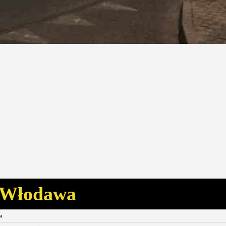
o Włodawa
a