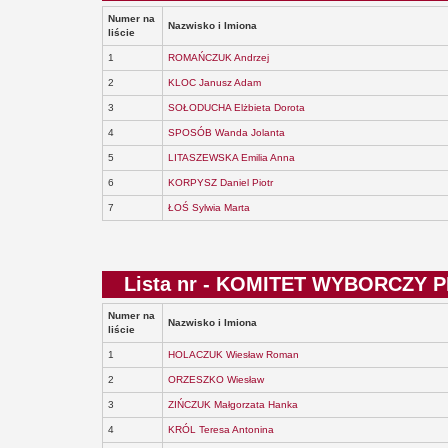
Numer na
Nazwisko i Imiona
liście
1
ROMAŃCZUK Andrzej
2
KLOC Janusz Adam
3
SOŁODUCHA Elżbieta Dorota
4
SPOSÓB Wanda Jolanta
5
LITASZEWSKA Emilia Anna
6
KORPYSZ Daniel Piotr
7
ŁOŚ Sylwia Marta
Lista nr - KOMITET WYBORCZY
Numer na
Nazwisko i Imiona
liście
1
HOLACZUK Wiesław Roman
2
ORZESZKO Wiesław
3
ZIŃCZUK Małgorzata Hanka
4
KRÓL Teresa Antonina