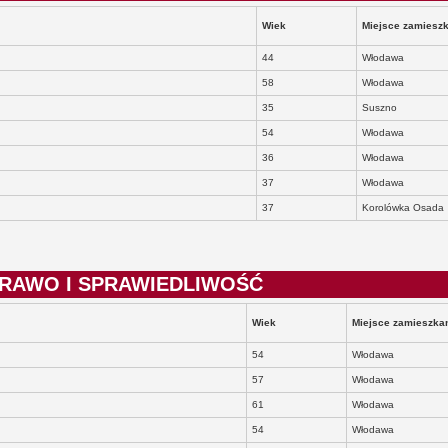
Wiek
Miejsce zamiesz
44
Włodawa
58
Włodawa
35
Suszno
54
Włodawa
36
Włodawa
37
Włodawa
37
Korolówka Osada
 PRAWO I SPRAWIEDLIWOŚĆ
Wiek
Miejsce zamieszka
54
Włodawa
57
Włodawa
61
Włodawa
54
Włodawa