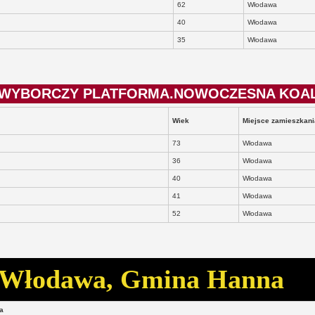
62
Włodawa
40
Włodawa
35
Włodawa
TET WYBORCZY PLATFORMA.NOWOCZESNA KOA
Wiek
Miejsce zamieszkani
73
Włodawa
36
Włodawa
40
Włodawa
41
Włodawa
52
Włodawa
a Włodawa, Gmina Hanna
a