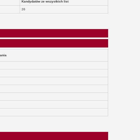
Kandydatów ze wszystkich list
26
ania