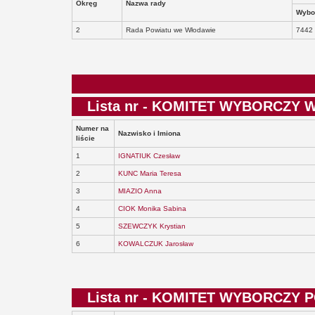
Okręg
Nazwa rady
Wybo
2
Rada Powiatu we Włodawie
7442
Lista nr - KOMITET WYBORCZ
Numer na
Nazwisko i Imiona
liście
1
IGNATIUK Czesław
2
KUNC Maria Teresa
3
MIAZIO Anna
4
CIOK Monika Sabina
5
SZEWCZYK Krystian
6
KOWALCZUK Jarosław
Lista nr - KOMITET WYBORCZY