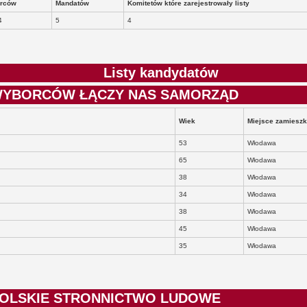
rców
Mandatów
Komitetów które zarejestrowały listy
4
5
4
Listy kandydatów
Y WYBORCÓW ŁĄCZY NAS SAMORZĄD
Wiek
Miejsce zamieszk
53
Włodawa
65
Włodawa
38
Włodawa
34
Włodawa
38
Włodawa
45
Włodawa
35
Włodawa
 POLSKIE STRONNICTWO LUDOWE