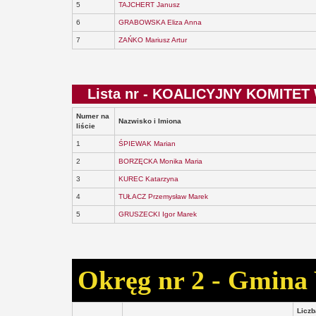
5
TAJCHERT Janusz
6
GRABOWSKA Eliza Anna
7
ZAŃKO Mariusz Artur
Lista nr - KOALICYJNY KOMI
Numer na
Nazwisko i Imiona
liście
1
ŚPIEWAK Marian
2
BORZĘCKA Monika Maria
3
KUREC Katarzyna
4
TUŁACZ Przemysław Marek
5
GRUSZECKI Igor Marek
Okręg nr 2 - Gmin
Liczb