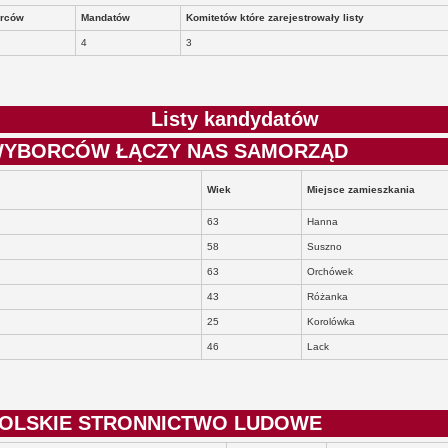
rców
Mandatów
Komitetów które zarejestrowały listy
4
3
Listy kandydatów
Y WYBORCÓW ŁĄCZY NAS SAMORZĄD
Wiek
Miejsce zamieszkania
63
Hanna
58
Suszno
63
Orchówek
43
Różanka
25
Korolówka
46
Lack
 POLSKIE STRONNICTWO LUDOWE