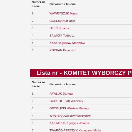
Numer na
Nazwisko i Imiona
liście
1
WAWRYSZUK Marta
2
GOLEMAN Jolanta
3
OLEŚ Bożena
4
SAWICKI Tadeusz
5
ZYZA Bogusław Stanisław
6
KOCHAN Krzysztof
Lista nr - KOMITET WYBORCZY
Numer na
Nazwisko i Imiona
liście
1
PAWLUK Danuta
2
GORGOL Piotr Wincenty
3
GRYGLICKI Wiesław Mariusz
4
WYGIERA Czesław Władysław
5
KAZIMIRUK Krystyna Jolanta
6
TWARÓG-PERCZYK Katarzyna Maria