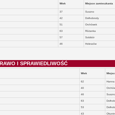
Wiek
Miejsce zamieszkania
37
Suszno
42
Dołhobrody
51
Orchówek
63
Różanka
57
Sobibór
46
Holeszów
 PRAWO I SPRAWIEDLIWOŚĆ
Wiek
Miejsc
62
Hanna
40
Orchó
46
Suszn
63
Dołhob
53
Dołhob
43
Okunin