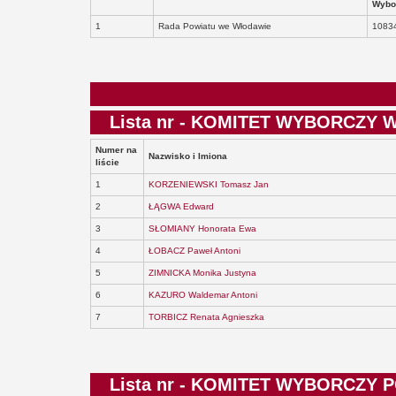
Wybo
1
Rada Powiatu we Włodawie
1083
Lista nr - KOMITET WYBORCZ
Numer na
Nazwisko i Imiona
liście
1
KORZENIEWSKI Tomasz Jan
2
ŁĄGWA Edward
3
SŁOMIANY Honorata Ewa
4
ŁOBACZ Paweł Antoni
5
ZIMNICKA Monika Justyna
6
KAZURO Waldemar Antoni
7
TORBICZ Renata Agnieszka
Lista nr - KOMITET WYBORCZY