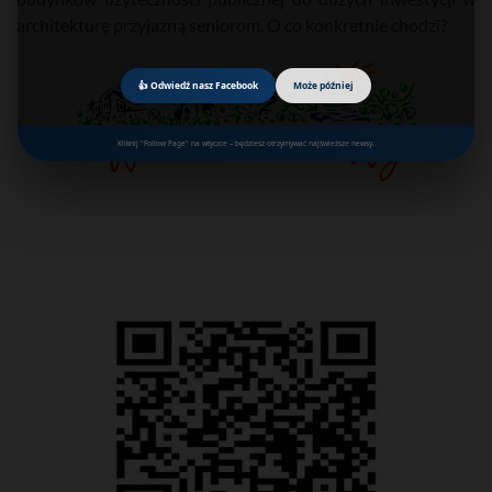
architekturę przyjazną seniorom. O co konkretnie chodzi?
👍 Odwiedź nasz Facebook
Może później
Kliknij "Follow Page" na wtyczce – będziesz otrzymywać najświeższe newsy.