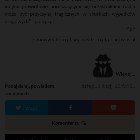
innymi prawidłowo poruszającymi się uczestnikami ruchu
może być przyczyną tragicznych w skutkach wypadków
drogowych.” - policja.pl
^p^
/ź/nowytydzien.pl, supertydzien.pl, policja.gov.pl
Więcej...
Podaj dalej, powiadom
data publikacji: 20/09/21
znajomych....
Tweet
Komentarzy