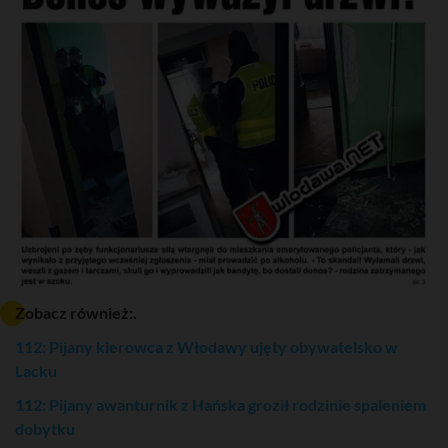
Zobacz również:.
112: Pijany kierowca z Włodawy ujęty obywatelsko w
Lacku
112: Pijany awanturnik z Hańska groził rodzinie spaleniem
dobytku