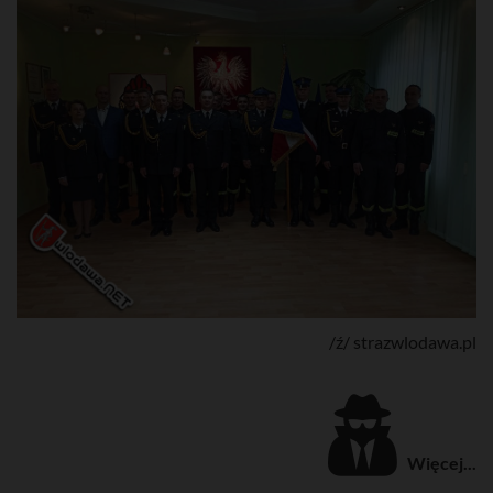
/ź/ strazwlodawa.pl
Więcej...