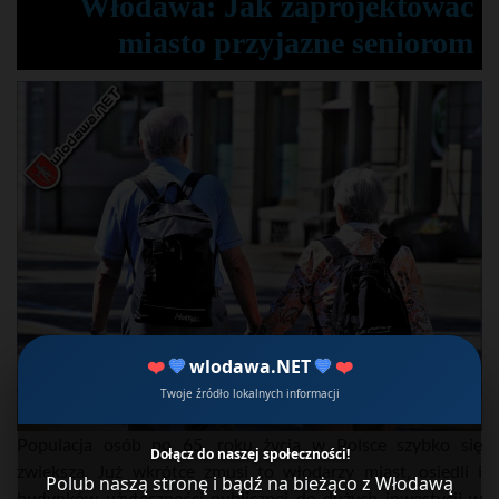
Włodawa: Jak zaprojektować
miasto przyjazne seniorom
❤️
💙
wlodawa.NET
💙
❤️
Twoje źródło lokalnych informacji
Populacja osób po 65. roku życia w Polsce szybko się
Dołącz do naszej społeczności!
zwiększa. Już wkrótce zmusi to włodarzy miast, osiedli i
Polub naszą stronę i bądź na bieżąco z Włodawą
budynków użyteczności publicznej do dużych inwestycji w