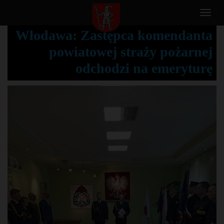
T
o
Włodawa: Zastępca komendanta
g
powiatowej straży pożarnej
g
l
odchodzi na emeryturę
e
n
a
v
i
g
a
t
i
o
n