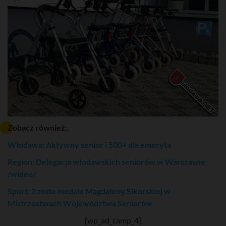
Zobacz również:.
Włodawa: Aktywny senior i 500+ dla emeryta
Region: Delegacja włodawskich seniorów w Warszawie
/wideo/
Sport: 2 złote medale Magdaleny Sikorskiej w
Mistrzostwach Województwa Seniorów
[wp_ad_camp_4]