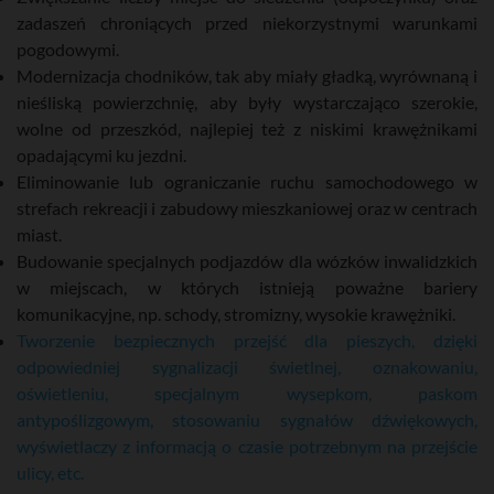
zadaszeń chroniących przed niekorzystnymi warunkami
pogodowymi.
Modernizacja chodników, tak aby miały gładką, wyrównaną i
nieśliską powierzchnię, aby były wystarczająco szerokie,
wolne od przeszkód, najlepiej też z niskimi krawężnikami
opadającymi ku jezdni.
Eliminowanie lub ograniczanie ruchu samochodowego w
strefach rekreacji i zabudowy mieszkaniowej oraz w centrach
miast.
Budowanie specjalnych podjazdów dla wózków inwalidzkich
w miejscach, w których istnieją poważne bariery
komunikacyjne, np. schody, stromizny, wysokie krawężniki.
Tworzenie bezpiecznych przejść dla pieszych, dzięki
odpowiedniej sygnalizacji świetlnej, oznakowaniu,
oświetleniu, specjalnym wysepkom, paskom
antypoślizgowym, stosowaniu sygnałów dźwiękowych,
wyświetlaczy z informacją o czasie potrzebnym na przejście
ulicy, etc.