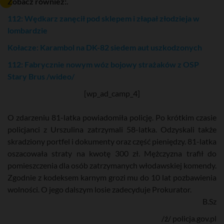
Zobacz również:.
112: Wędkarz zanęcił pod sklepem i złapał złodzieja w
lombardzie
Kołacze: Karambol na DK-82 siedem aut uszkodzonych
112: Fabrycznie nowym wóz bojowy strażaków z OSP
Stary Brus /wideo/
[wp_ad_camp_4]
O zdarzeniu 81-latka powiadomiła policję. Po krótkim czasie
policjanci z Urszulina zatrzymali 58-latka. Odzyskali także
skradziony portfel i dokumenty oraz część pieniędzy. 81-latka
oszacowała straty na kwotę 300 zł. Mężczyzna trafił do
pomieszczenia dla osób zatrzymanych włodawskiej komendy.
Zgodnie z kodeksem karnym grozi mu do 10 lat pozbawienia
wolności. O jego dalszym losie zadecyduje Prokurator.
B.Sz
/ź/ policja.gov.pl