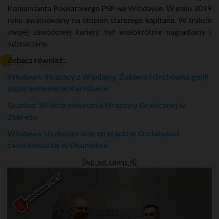
Komendanta Powiatowego PSP we Włodawie. W maju 2019
roku awansowany na stopień starszego kapitana. W trakcie
swojej zawodowej kariery był wielokrotnie nagradzany i
odznaczany.
Zobacz również:.
Włodawa: Strażacy z Włodawy, Żukowa i Orchówka gasili
pożar kotłowni w Korolówce
Granica: 30-lecia powstania Strażnicy Granicznej w
Zbereżu
Włodawa: Uszkodził wóz strażacki w Orchówku i
zakorkował się w Okuninkce
[wp_ad_camp_4]