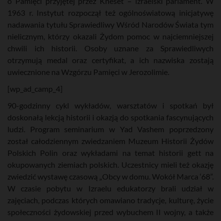
o Pamięci przyjętej przez Kneset – izraelski parlament. W
1963 r. Instytut rozpoczął też ogólnoświatową inicjatywę
nadawania tytułu Sprawiedliwy Wśród Narodów Świata tym
nielicznym, którzy okazali Żydom pomoc w najciemniejszej
chwili ich historii. Osoby uznane za Sprawiedliwych
otrzymują medal oraz certyfikat, a ich nazwiska zostają
uwiecznione na Wzgórzu Pamięci w Jerozolimie.
[wp_ad_camp_4]
90-godzinny cykl wykładów, warsztatów i spotkań był
doskonałą lekcją historii i okazją do spotkania fascynujących
ludzi. Program seminarium w Yad Vashem poprzedzony
został całodziennym zwiedzaniem Muzeum Historii Żydów
Polskich Polin oraz wykładami na temat historii gett na
okupowanych ziemiach polskich. Uczestnicy mieli też okazję
zwiedzić wystawę czasową „Obcy w domu. Wokół Marca ‘68”.
W czasie pobytu w Izraelu edukatorzy brali udział w
zajęciach, podczas których omawiano tradycje, kulturę, życie
społeczności żydowskiej przed wybuchem II wojny, a także