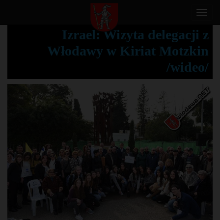
T
o
Izrael: Wizyta delegacji z
g
Włodawy w Kiriat Motzkin
g
l
/wideo/
e
n
a
v
i
g
a
t
i
o
n