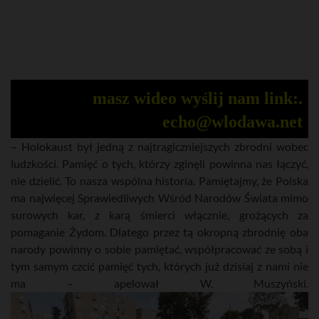
masz wideo wyślij nam link:.
echo@wlodawa.net
– Holokaust był jedną z najtragiczniejszych zbrodni wobec
ludzkości. Pamięć o tych, którzy zginęli powinna nas łączyć,
nie dzielić. To nasza wspólna historia. Pamiętajmy, że Polska
ma najwięcej Sprawiedliwych Wśród Narodów Świata mimo
surowych kar, z karą śmierci włącznie, grożących za
pomaganie Żydom. Dlatego przez tą okropną zbrodnię oba
narody powinny o sobie pamiętać, współpracować ze sobą i
tym samym czcić pamięć tych, których już dzisiaj z nami nie
ma – apelował W. Muszyński.