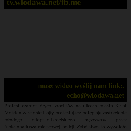
tv.wlodawa.net/fb.me
masz wideo wyślij nam link:.
echo@wlodawa.net
Protest czarnoskórych izraelitów na ulicach miasta Kirjat
Motzkin w rejonie Hajfy, protestujący potępiają zastrzelenie
młodego etiopsko-izraelskiego mężczyzny przez
funkcjonariusza miejscowej policji. Zabójstwo to wywołało