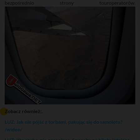
bezpośrednio strony touroperatorów.
Zobacz również:.
LUZ: Jak nie pójść z torbami, pakując się do samolotu?
/wideo/
LUZ: Kto szuka, nie przepłaca. Sposoby na bilety lotnicze