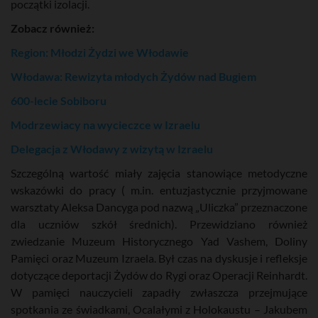
początki izolacji.
Zobacz również:
Region: Młodzi Żydzi we Włodawie
Włodawa: Rewizyta młodych Żydów nad Bugiem
600-lecie Sobiboru
Modrzewiacy na wycieczce w Izraelu
Delegacja z Włodawy z wizytą w Izraelu
Szczególną wartość miały zajęcia stanowiące metodyczne
wskazówki do pracy ( m.in. entuzjastycznie przyjmowane
warsztaty Aleksa Dancyga pod nazwą „Uliczka” przeznaczone
dla uczniów szkół średnich). Przewidziano również
zwiedzanie Muzeum Historycznego Yad Vashem, Doliny
Pamięci oraz Muzeum Izraela. Był czas na dyskusje i refleksje
dotyczące deportacji Żydów do Rygi oraz Operacji Reinhardt.
W pamięci nauczycieli zapadły zwłaszcza przejmujące
spotkania ze świadkami, Ocalałymi z Holokaustu – Jakubem