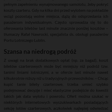
pełnym zapełnieniu wynajmowanego samolotu, żeby pokryć
koszty czarteru. Gdy na kilka dni przed wylotem na pokładzie
wciąż pozostają wolne miejsca, dążą do odsprzedania ich
pasażerom indywidualnym. Często sprowadza się to do
oferowania biletów last minute znacznie poniżej kosztów –
tłumaczy Rafał Nawrocki, specjalista ds. obsługi pasażerów
Portu Lotniczego Lublin.
Szansa na niedrogą podróż
Z uwagi na brak dodatkowych opłat (np. za bagaż), koszt
biletów czarterowych może być mniejszy niż podróż tzw.
tanimi liniami lotniczymi, a w ofercie last minute nawet
kilkukrotnie niższy niż u tradycyjnych przewoźników. – Chcąc
kupić tanie bilety czarterowe, trzeba umieć szybko
podejmować decyzje i mieć elastyczne podejście do kwestii
takich jak data wylotu i powrotu. Ofert można szukać w
niektórych internetowych wyszukiwarkach posiadających
sekcję lotów czarterowych, aczkolwiek najlepiej odwiedzać