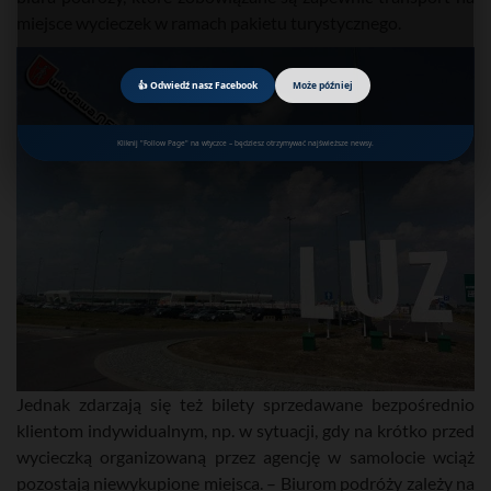
miejsce wycieczek w ramach pakietu turystycznego.
👍 Odwiedź nasz Facebook
Może później
Kliknij "Follow Page" na wtyczce – będziesz otrzymywać najświeższe newsy.
Jednak zdarzają się też bilety sprzedawane bezpośrednio
klientom indywidualnym, np. w sytuacji, gdy na krótko przed
wycieczką organizowaną przez agencję w samolocie wciąż
pozostają niewykupione miejsca. – Biurom podróży zależy na