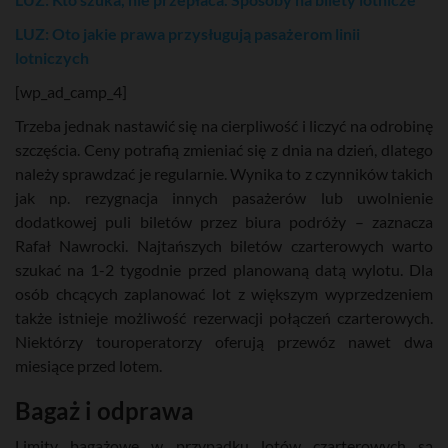
LUZ: Oto jakie prawa przysługują pasażerom linii
lotniczych
[wp_ad_camp_4]
Trzeba jednak nastawić się na cierpliwość i liczyć na odrobinę
szczęścia. Ceny potrafią zmieniać się z dnia na dzień, dlatego
należy sprawdzać je regularnie. Wynika to z czynników takich
jak np. rezygnacja innych pasażerów lub uwolnienie
dodatkowej puli biletów przez biura podróży – zaznacza
Rafał Nawrocki. Najtańszych biletów czarterowych warto
szukać na 1-2 tygodnie przed planowaną datą wylotu. Dla
osób chcących zaplanować lot z większym wyprzedzeniem
także istnieje możliwość rezerwacji połączeń czarterowych.
Niektórzy touroperatorzy oferują przewóz nawet dwa
miesiące przed lotem.
Bagaż i odprawa
Limity bagażowe w przypadku lotów czarterowych są