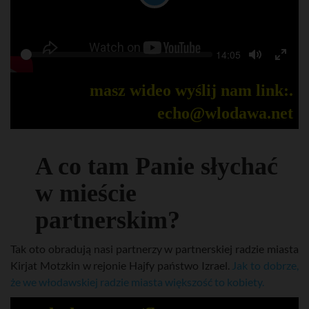
P
l
a
S
C
14:05
y
P
e
u
T
T
l
e
r
o
o
a
r
k
g
g
masz wideo wyślij nam link:.
y
e
g
g
n
l
l
echo@wlodawa.net
t
e
e
t
M
F
i
m
u
u
e
t
l
A co tam Panie słychać
e
l
s
w mieście
c
r
e
partnerskim?
e
n
Tak oto obradują nasi partnerzy w partnerskiej radzie miasta
Kirjat Motzkin w rejonie Hajfy państwo Izrael.
Jak to dobrze,
że we włodawskiej radzie miasta większość to kobiety.