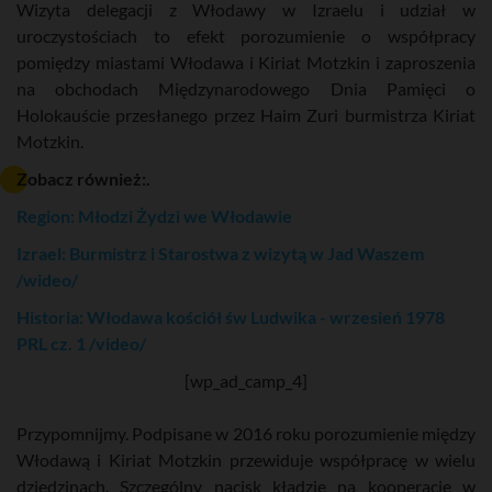
Wizyta delegacji z Włodawy w Izraelu i udział w
uroczystościach to efekt porozumienie o współpracy
pomiędzy miastami Włodawa i Kiriat Motzkin i zaproszenia
na obchodach Międzynarodowego Dnia Pamięci o
Holokauście przesłanego przez Haim Zuri burmistrza Kiriat
Motzkin.
Zobacz również:.
Region: Młodzi Żydzi we Włodawie
Izrael: Burmistrz i Starostwa z wizytą w Jad Waszem
/wideo/
Historia: Włodawa kościół św Ludwika - wrzesień 1978
PRL cz. 1 /video/
[wp_ad_camp_4]
Przypomnijmy. Podpisane w 2016 roku porozumienie między
Włodawą i Kiriat Motzkin przewiduje współpracę w wielu
dziedzinach. Szczególny nacisk kładzie na kooperację w