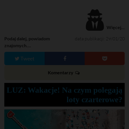
M
F
i
m
u
u
e
t
l
e
l
s
c
Więcej...
r
e
e
Podaj dalej, powiadom
data publikacji: 29/01/20
n
znajomych....
Tweet
Komentarzy
LUZ: Wakacje! Na czym polegają
loty czarterowe?