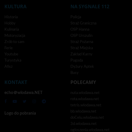
KULTURA
NA SYGNALE 112
Historia
Policja
Hobby
Straż Graniczna
Kulinaria
OSP Hanna
Motoryzacja
OSP Urszulin
Zrób to sam
Straż Pożarna
Ferie
Straż Miejska
Youtube
Zakład Karny
Turystyka
Pogoda
Afisz
Dyżury Aptek
Busy
KONTAKT
POLECAMY
echo＠wlodawa.NET
nuta.wlodawa.net
rota.wlodawa.net
tetris.wlodawa.net
bb.wlodawa.net
Logo do pobrania
doCelu.wlodawa.net
3d.wlodawa.net
ogloszenia.wlodawa.net