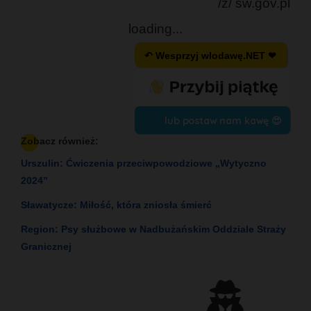
/ź/ sw.gov.pl
loading...
↶ Wesprzyj wlodawę.NET ❤
lub postaw nam kawę 😍
Zobacz również:
Urszulin: Ćwiczenia przeciwpowodziowe „Wytyczno
2024”
Sławatycze: Miłość, która zniosła śmierć
Region: Psy służbowe w Nadbużańskim Oddziale Straży
Granicznej