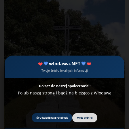
❤️
💙
wlodawa.NET
💙
❤️
Twoje źródło lokalnych informacji
Dołącz do naszej społeczności!
Polub naszą stronę i bądź na bieżąco z Włodawą
👍 Odwiedź nasz Facebook
Może później