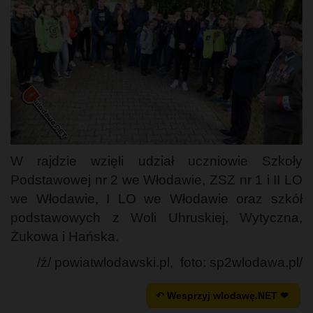
W rajdzie wzięli udział uczniowie Szkoły
Podstawowej nr 2 we Włodawie, ZSZ nr 1 i II LO
we Włodawie, I LO we Włodawie oraz szkół
podstawowych z Woli Uhruskiej, Wytyczna,
Żukowa i Hańska.
/ź/ powiatwlodawski.pl, foto: sp2wlodawa.pl/
↶ Wesprzyj wlodawę.NET ❤