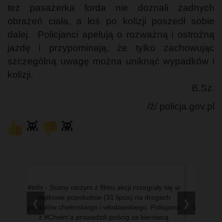
też pasażerka forda nie doznali żadnych
obrażeń ciała, a łoś po kolizji poszedł sobie
dalej. Policjanci apelują o rozważną i ostrożną
jazdę i przypominają, że tylko zachowując
szczególną uwagę można uniknąć wypadków i
kolizji.
B.Sz.
/ź/ policja.gov.pl
👾
👾
ystemu
#info - Sceny niczym z filmu akcji rozegrały się w
#info 
ończył
piątkowe popołudnie (31 lipca) na drogach
mniejsz
❮
❯
yscy
powiatów chełmskiego i włodawskiego. Policjanci
wypadła 
ej po
z #Chełm'a prowadzili pościg za kierowcą
dobrz