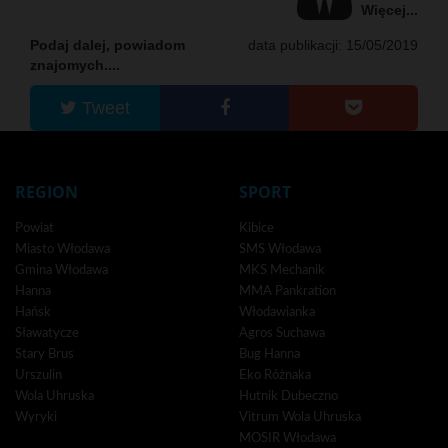
Więcej...
Podaj dalej, powiadom
data publikacji: 15/05/2019
znajomych....
Tweet
REGION
SPORT
Powiat
Kibice
Miasto Włodawa
SMS Włodawa
Gmina Włodawa
MKS Mechanik
Hanna
MMA Pankration
Hańsk
Włodawianka
Sławatycze
Agros Suchawa
Stary Brus
Bug Hanna
Urszulin
Eko Różnaka
Wola Uhruska
Hutnik Dubeczno
Wyryki
Vitrum Wola Uhruska
MOSIR Włodawa