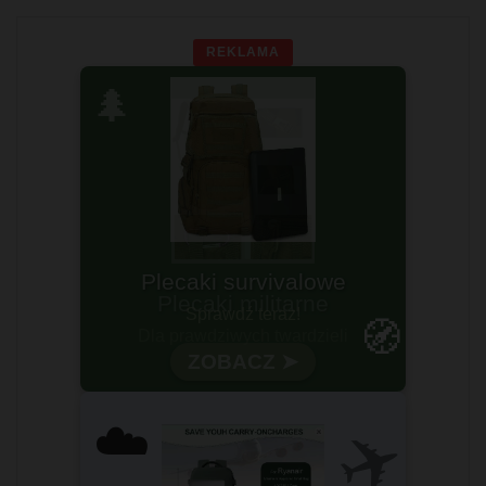
REKLAMA
🌲
Plecaki survivalowe
Sprawdź teraz!
🧭
ZOBACZ ➤
✈️
☁️