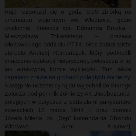
Rajd rozpoczął się o godz. 9.00 zbiórką na
cmentarzu wojennym we Włodawie, gdzie
wysłuchali prelekcji kpt. Edmunda Brożka i
Mieczysława Tokarskiego – prezesa
włodawskiego oddziału PTTK. Głos zabrał także
starosta Andrzej Romańczuk, który podkreślił
znaczenie edukacji historycznej, zwłaszcza w tej
tak atrakcyjnej formie wycieczki. Tam także
zapalono znicze na grobach poległych żołnierzy
.
Następnie uczestnicy rajdu wyjechali do Starego
Załucza pod pomnik żołnierzy AK „Nadbużanka”
poległych w potyczce z oddziałami partyzantów
sowieckich 12 marca 1944 r. oraz pomnik
Józefa Milerta, ps. „Sęp” komendanta Obwodu
Włodawa Armii Krajowej.