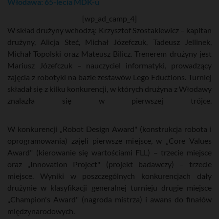
Włodawa: 65-lecia MDK-u
[wp_ad_camp_4]
W skład drużyny wchodzą: Krzysztof Szostakiewicz – kapitan
drużyny, Alicja Steć, Michał Józefczuk, Tadeusz Jellinek,
Michał Topolski oraz Mateusz Bilicz. Trenerem drużyny jest
Mariusz Józefczuk – nauczyciel informatyki, prowadzący
zajęcia z robotyki na bazie zestawów Lego Eductions. Turniej
składał się z kilku konkurencji, w których drużyna z Włodawy
znalazła się w pierwszej trójce.
W konkurencji „Robot Design Award" (konstrukcja robota i
oprogramowania) zajęli pierwsze miejsce, w „Core Values
Award" (kierowanie się wartościami FLL) – trzecie miejsce
oraz „Innovation Project" (projekt badawczy) – trzecie
miejsce. Wyniki w poszczególnych konkurencjach dały
drużynie w klasyfikacji generalnej turnieju drugie miejsce
„Champion's Award" (nagroda mistrza) i awans do finałów
międzynarodowych.