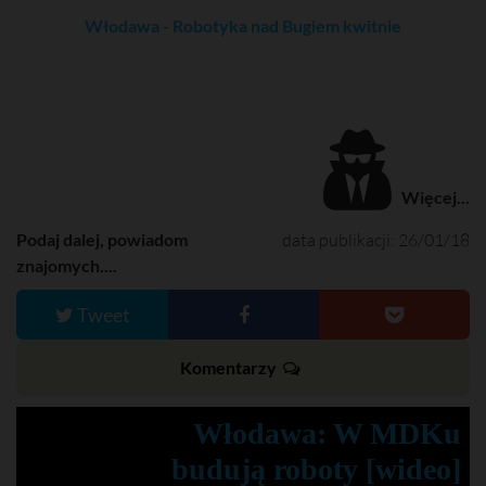
Włodawa - Robotyka nad Bugiem kwitnie
Więcej...
Podaj dalej, powiadom
data publikacji: 26/01/18
znajomych....
Tweet
Komentarzy
Włodawa: W MDKu
budują roboty [wideo]