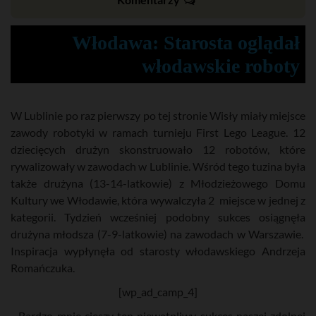
Włodawa: Starosta oglądał
włodawskie roboty
W Lublinie po raz pierwszy po tej stronie Wisły miały miejsce
zawody robotyki w ramach turnieju First Lego League. 12
dziecięcych drużyn skonstruowało 12 robotów, które
rywalizowały w zawodach w Lublinie. Wśród tego tuzina była
także drużyna (13-14-latkowie) z Młodzieżowego Domu
Kultury we Włodawie, która wywalczyła 2 miejsce w jednej z
kategorii. Tydzień wcześniej podobny sukces osiągnęła
drużyna młodsza (7-9-latkowie) na zawodach w Warszawie.
Inspiracja wypłynęła od starosty włodawskiego Andrzeja
Romańczuka.
[wp_ad_camp_4]
- Bardzo mnie cieszy ten niewątpliwy sukces naszej zdolnej