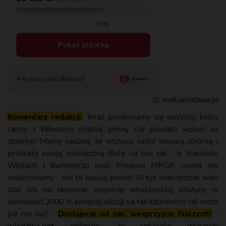
/ź/ mdk.wlodawa.pl
Komentarz redakcji:
Teraz przekonamy się wszyscy, który
radny z Włodawy miasta, gminy czy powiatu wpłaci na
zbiórkę? Mamy nadziej, że wszyscy radni wesprą zbiórkę i
przekażą swoją miesięczną dietę na ten cel - o Staroście,
Wójtach i Burmistrzu oraz Prezesie MPGK nawet nie
wspominamy - oni to kasują ponad 10 tyś miesięcznie, więc
stać ich na skromne wsparcie włodawskiej drużyny w
wysokości 2000 zł, kolejnej okazji na tak szlachetny cel może
już nie być -
Dostajecie od nas, wesprzyjcie Naszych!
-
wlodawa.net
obiecuje, że sprawdzi wsparcie