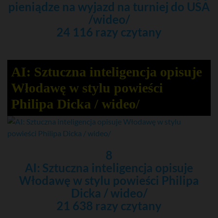
pieniądze na wyjazd na turniej do USA
/wideo/
24 116 razy czytany
AI: Sztuczna inteligencja opisuje
Włodawę w stylu powieści
Philipa Dicka / wideo/
8
AI: Sztuczna inteligencja opisuje
Włodawę w stylu powieści Philipa
Dicka / wideo/
21 638 razy czytany