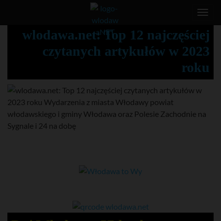
T
o
wlodawa.net: Top 12 najczęściej
g
czytanych artykułów w 2023
g
l
roku
e
n
a
v
i
g
a
t
i
o
n