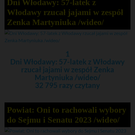
Dni Włodawy: 57-latek z
Włodawy rzucał jajami w zespół
Zenka Martyniuka /wideo/
1
Dni Włodawy: 57-latek z Włodawy
rzucał jajami w zespół Zenka
Martyniuka /wideo/
32 795 razy czytany
Powiat: Oni to rachowali wybory
do Sejmu i Senatu 2023 /wideo/