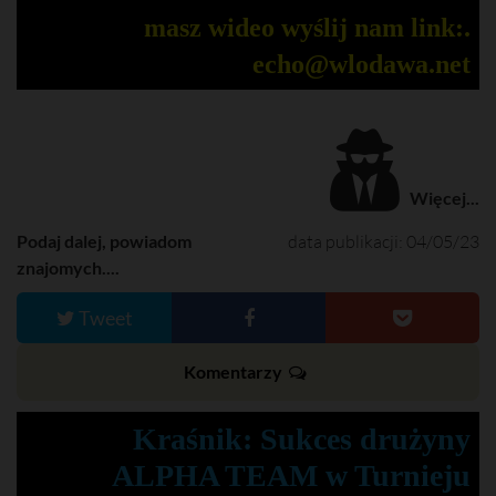
masz wideo wyślij nam link:.
echo@wlodawa.net
Więcej...
Podaj dalej, powiadom
data publikacji: 04/05/23
znajomych....
Tweet
Komentarzy
Kraśnik: Sukces drużyny
ALPHA TEAM w Turnieju