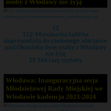
osoby z Włodawy nie żyją
11
112: Mieszkanka Lublina
doprowadziła do czołowego zderzenie
pod Okuninką dwie osoby z Włodawy
nie żyją
19 164 razy czytany
Włodawa: Inauguracyjna sesja
Młodzieżowej Rady Miejskiej we
Włodawie kadencja 2023-2024