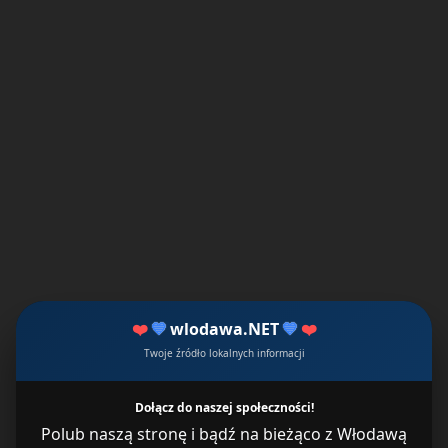
❤️
💙
wlodawa.NET
💙
❤️
Twoje źródło lokalnych informacji
Dołącz do naszej społeczności!
Polub naszą stronę i bądź na bieżąco z Włodawą