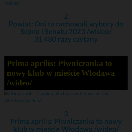
2
Powiat: Oni to rachowali wybory do
Sejmu i Senatu 2023 /wideo/
31 480 razy czytany
Prima aprilis: Piwniczanka to
nowy klub w mieście Włodawa
/wideo/
3
Prima aprilis: Piwniczanka to nowy
klub w mieście Włodawa /wideo/