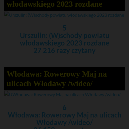
włodawskiego 2023 rozdane
5
Urszulin: (W)schody powiatu
włodawskiego 2023 rozdane
27 216 razy czytany
Włodawa: Rowerowy Maj na
ulicach Włodawy /wideo/
6
Włodawa: Rowerowy Maj na ulicach
Włodawy /wideo/