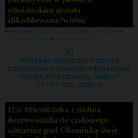
włodawskim została
zlikwidowana /wideo/
10
Włodawa na sygnale: Fabryka
narkotyków w powiecie włodawskim
została zlikwidowana /wideo/
19 211 razy czytany
112: Mieszkanka Lublina
doprowadziła do czołowego
zderzenie pod Okuninką dwie