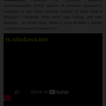
samorządowców, którzy zawsze na ulotkach wyborczych
wypisują, że gdy tylko zostaną radnymi to będą dbali o
edukacje i młodzież. Więc teraz mają szansę, aby tego
dokonać - do działa radni, wyborcy liczą na Was, a później
rozliczą przy urnach wyborczych ?
tv.wlodawa.net