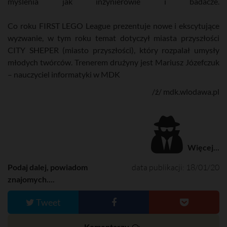
myślenia jak inżynierowie i badacze.
Co roku FIRST LEGO League prezentuje nowe i ekscytujące
wyzwanie, w tym roku temat dotyczył miasta przyszłości
CITY SHEPER (miasto przyszłości), który rozpalał umysły
młodych twórców. Trenerem drużyny jest Mariusz Józefczuk
– nauczyciel informatyki w MDK
/ź/ mdk.wlodawa.pl
Więcej...
Podaj dalej, powiadom
data publikacji: 18/01/20
znajomych....
Tweet
Komentarzy