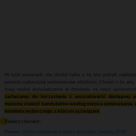
W tych wyborach, nie chodzi tylko o to, kto potrafi najlepi
posiada najbardziej widowiskowe obietnice. Chodzi o to, aby
mają realne doświadczenie w działaniu na rzecz społecznoś
zachęcamy do korzystania z wyszukiwarki dostępnej po
możemy znaleźć kandydatów według miejsca zamieszkania, 
komitetu wyborczego, z którym są związani.
Zobacz również:.
Powiat: Oni to rachowali wybory do Sejmu i Senatu 2019