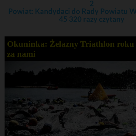
2
Powiat: Kandydaci do Rady Powiatu 
45 320 razy czytany
Okuninka: Żelazny Triathlon roku 
za nami