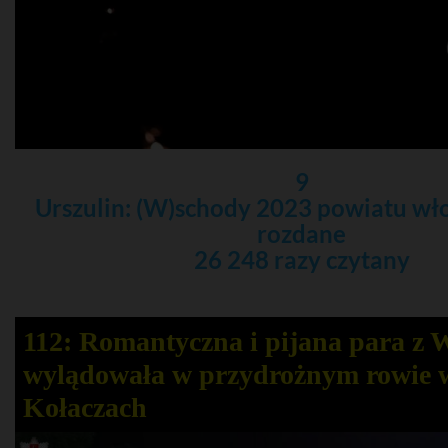
9
Urszulin: (W)schody 2023 powiatu w
rozdane
26 248 razy czytany
112: Romantyczna i pijana para z
wylądowała w przydrożnym rowie 
Kołaczach