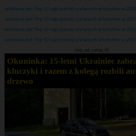
wlodawa.net: Top 12 najczęściej czytanych artykułów w 202
wlodawa.net: Top 12 najczęściej czytanych artykułów w 202
wlodawa.net: Top 12 najczęściej czytanych artykułów w 202
wlodawa.net: Top 12 najczęściej czytanych artykułów w 202
[wp_ad_camp_4]
Okuninka: 15-letni Ukrainiec zabr
kluczyki i razem z kolegą rozbili au
drzewo