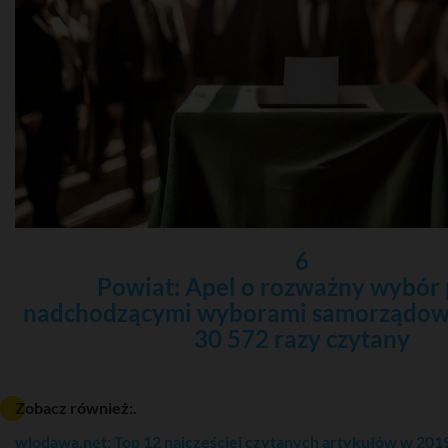
6
Powiat: Apel o rozważny wybór 
nadchodzącymi wyborami samorządow
30 572 razy czytany
Zobacz również:.
wlodawa.net: Top 12 najczęściej czytanych artykułów w 201