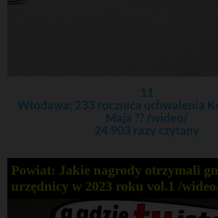
11
Włodawa: 233 rocznica uchwalenia Ko
Maja ?? /wideo/
24 903 razy czytany
Powiat: Jakie nagrody otrzymali g
urzędnicy w 2023 roku vol.1 /wideo