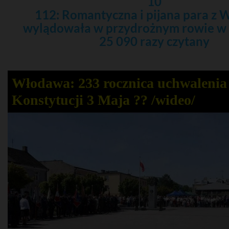
10
112: Romantyczna i pijana para z
wylądowała w przydrożnym rowie w
25 090 razy czytany
Włodawa: 233 rocznica uchwalenia
Konstytucji 3 Maja ?? /wideo/