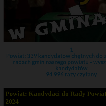
1
Powiat: 339 kandydatów chętnych do 
radach gmin naszego powiatu - wys
kandydatów
94 996 razy czytany
Powiat: Kandydaci do Rady Powia
2024