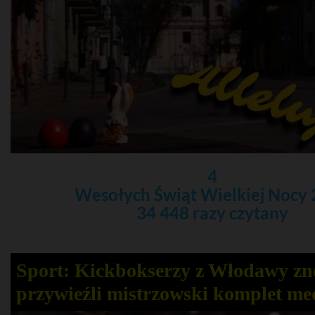
4
Wesołych Świąt Wielkiej Nocy
34 448 razy czytany
Sport: Kickbokserzy z Włodawy z
przywieźli mistrzowski komplet me