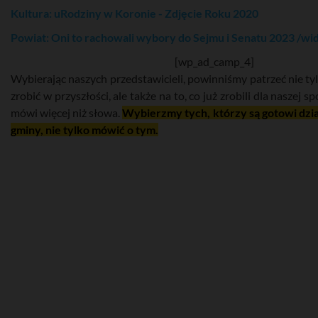
Kultura: uRodziny w Koronie - Zdjęcie Roku 2020
Powiat: Oni to rachowali wybory do Sejmu i Senatu 2023 /wi
[wp_ad_camp_4]
Wybierając naszych przedstawicieli, powinniśmy patrzeć nie tyl
zrobić w przyszłości, ale także na to, co już zrobili dla naszej s
mówi więcej niż słowa.
Wybierzmy tych, którzy są gotowi dzia
gminy, nie tylko mówić o tym.