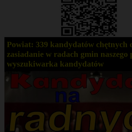
Powiat: 339 kandydatów chętnych 
zasiadanie w radach gmin naszego 
wyszukiwarka kandydatów