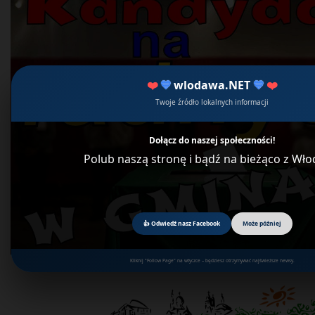
❤️
💙
wlodawa.NET
💙
❤️
Twoje źródło lokalnych informacji
Dołącz do naszej społeczności!
Polub naszą stronę i bądź na bieżąco z Wł
👍 Odwiedź nasz Facebook
Może później
Kliknij "Follow Page" na wtyczce – będziesz otrzymywać najświeższe newsy.