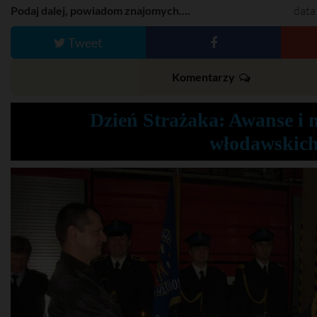
Podaj dalej, powiadom znajomych....
data
Tweet
Komentarzy
Dzień Strażaka: Awanse i 
włodawskich