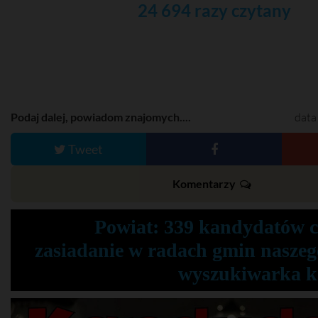
24 694 razy czytany
Podaj dalej, powiadom znajomych....
data
Tweet
Komentarzy
Powiat: 339 kandydatów 
zasiadanie w radach gmin naszeg
wyszukiwarka 