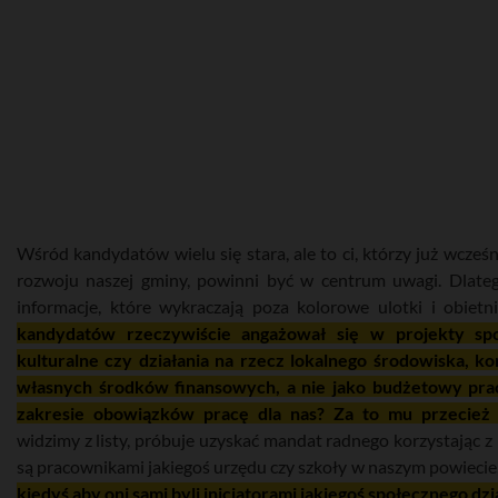
Wśród kandydatów wielu się stara, ale to ci, którzy już wcześni
rozwoju naszej gminy, powinni być w centrum uwagi. Dlate
informacje, które wykraczają poza kolorowe ulotki i obiet
kandydatów rzeczywiście angażował się w projekty spo
kulturalne czy działania na rzecz lokalnego środowiska, ko
własnych środków finansowych, a nie jako budżetowy pr
zakresie obowiązków pracę dla nas? Za to mu przecież 
widzimy z listy, próbuje uzyskać mandat radnego korzystając z 
są pracownikami jakiegoś urzędu czy szkoły w naszym powiecie
kiedyś aby oni sami byli inicjatorami jakiegoś społecznego dzi