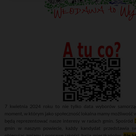
7 kwietnia 2024 roku to nie tylko data wyborów samorzą
moment, w którym jako społeczność lokalna mamy możliwość w
będą reprezentować nasze interesy w radach gmin. Spośród
gmin w naszym powiecie, każdy kandydat przedstawia sw
obiecując zmiany i poprawę jakości życia mieszkańców.
Ale k