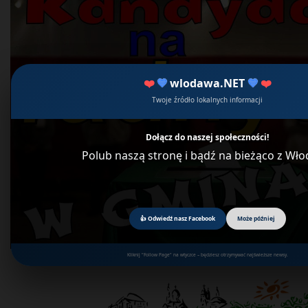
❤️
💙
wlodawa.NET
💙
❤️
Twoje źródło lokalnych informacji
Dołącz do naszej społeczności!
Polub naszą stronę i bądź na bieżąco z Wł
👍 Odwiedź nasz Facebook
Może później
Kliknij "Follow Page" na wtyczce – będziesz otrzymywać najświeższe newsy.