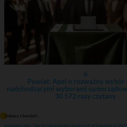
6
Powiat: Apel o rozważny wybór 
nadchodzącymi wyborami samorządow
30 572 razy czytany
Zobacz również:.
wlodawa.net: Top 12 najczęściej czytanych artykułów w 201