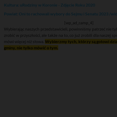
Kultura: uRodziny w Koronie - Zdjęcie Roku 2020
Powiat: Oni to rachowali wybory do Sejmu i Senatu 2023 /wi
[wp_ad_camp_4]
Wybierając naszych przedstawicieli, powinniśmy patrzeć nie tyl
zrobić w przyszłości, ale także na to, co już zrobili dla naszej s
mówi więcej niż słowa.
Wybierzmy tych, którzy są gotowi dzia
gminy, nie tylko mówić o tym.