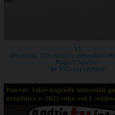
11
Włodawa: 233 rocznica uchwalenia Ko
Maja ?? /wideo/
24 903 razy czytany
Powiat: Jakie nagrody otrzymali g
urzędnicy w 2023 roku vol.1 /wideo