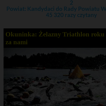
2
Powiat: Kandydaci do Rady Powiatu 
45 320 razy czytany
Okuninka: Żelazny Triathlon roku 
za nami