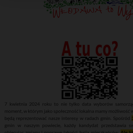
7 kwietnia 2024 roku to nie tylko data wyborów samorzą
moment, w którym jako społeczność lokalna mamy możliwość w
będą reprezentować nasze interesy w radach gmin. Spośród
gmin w naszym powiecie, każdy kandydat przedstawia sw
obiecując zmiany i poprawę jakości życia mieszkańców.
Ale k