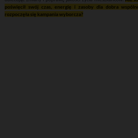
poświęcił swój czas, energię i zasoby dla dobra wspólno
rozpoczęła się kampania wyborcza?