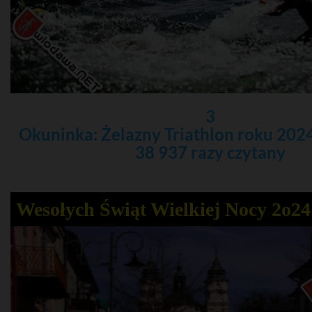
3
Okuninka: Żelazny Triathlon roku 2024
38 937 razy czytany
Wesołych Świąt Wielkiej Nocy 2o24