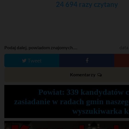
24 694 razy czytany
Podaj dalej, powiadom znajomych....
data
Tweet
Komentarzy
Powiat: 339 kandydatów 
zasiadanie w radach gmin naszeg
wyszukiwarka 