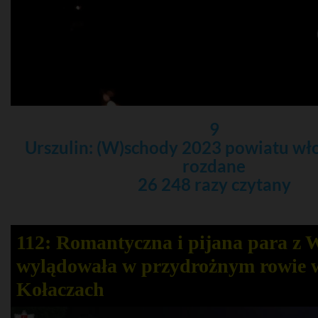
9
Urszulin: (W)schody 2023 powiatu w
rozdane
26 248 razy czytany
112: Romantyczna i pijana para z
wylądowała w przydrożnym rowie 
Kołaczach