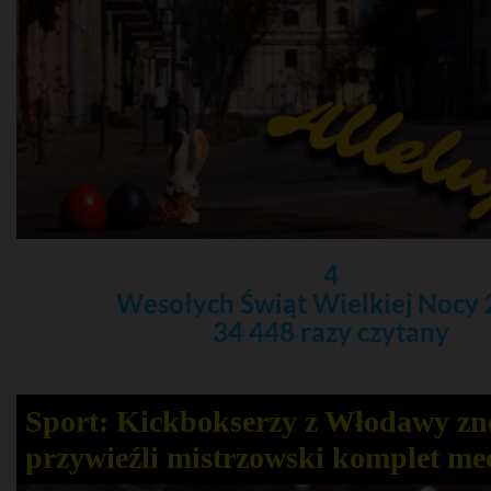
4
Wesołych Świąt Wielkiej Nocy
34 448 razy czytany
Sport: Kickbokserzy z Włodawy z
przywieźli mistrzowski komplet me