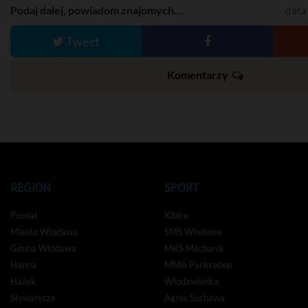
Podaj dalej, powiadom znajomych....
data
Tweet
Komentarzy
REGION
SPORT
Powiat
Kibice
Miasto Włodawa
SMS Włodawa
Gmina Włodawa
MKS Mechanik
Hanna
MMA Pankration
Hańsk
Włodawianka
Sławatycze
Agros Suchawa