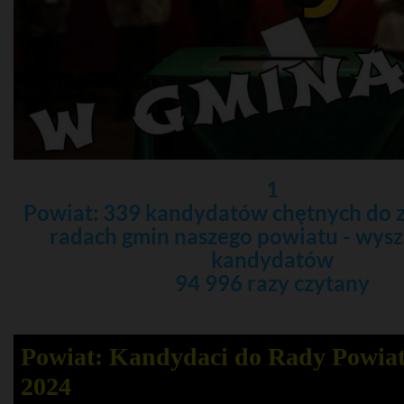
1
Powiat: 339 kandydatów chętnych do 
radach gmin naszego powiatu - wys
kandydatów
94 996 razy czytany
Powiat: Kandydaci do Rady Powia
2024