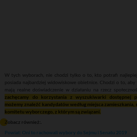
W tych wyborach, nie chodzi tylko o to, kto potrafi najlepi
posiada najbardziej widowiskowe obietnice. Chodzi o to, aby
mają realne doświadczenie w działaniu na rzecz społecznoś
zachęcamy do korzystania z wyszukiwarki dostępnej po
możemy znaleźć kandydatów według miejsca zamieszkania, 
komitetu wyborczego, z którym są związani.
Zobacz również:.
Powiat: Oni to rachowali wybory do Sejmu i Senatu 2019