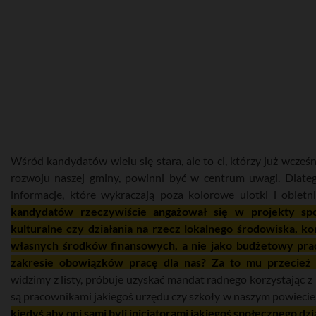
Wśród kandydatów wielu się stara, ale to ci, którzy już wcześni
rozwoju naszej gminy, powinni być w centrum uwagi. Dlate
informacje, które wykraczają poza kolorowe ulotki i obiet
kandydatów rzeczywiście angażował się w projekty spo
kulturalne czy działania na rzecz lokalnego środowiska, ko
własnych środków finansowych, a nie jako budżetowy pr
zakresie obowiązków pracę dla nas? Za to mu przecież 
widzimy z listy, próbuje uzyskać mandat radnego korzystając z 
są pracownikami jakiegoś urzędu czy szkoły w naszym powiecie
kiedyś aby oni sami byli inicjatorami jakiegoś społecznego dzi