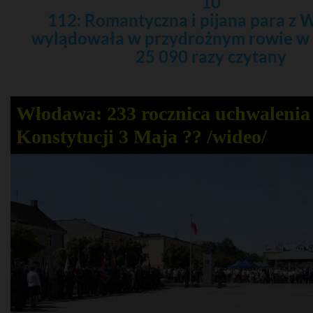
10
112: Romantyczna i pijana para z
wylądowała w przydrożnym rowie w
25 090 razy czytany
Włodawa: 233 rocznica uchwalenia
Konstytucji 3 Maja ?? /wideo/