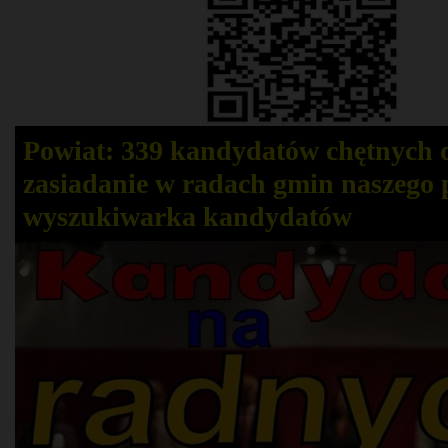
Powiat: 339 kandydatów chętnych 
zasiadanie w radach gmin naszego 
wyszukiwarka kandydatów