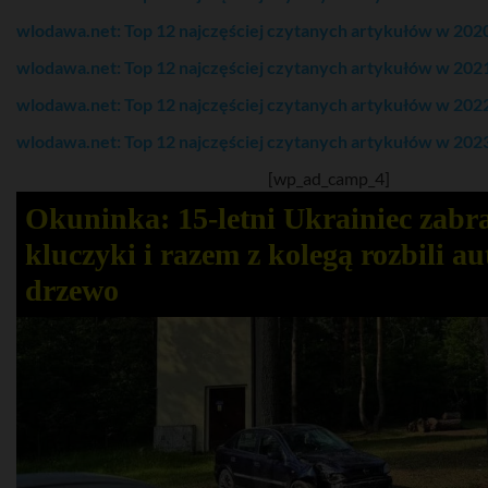
wlodawa.net: Top 12 najczęściej czytanych artykułów w 202
wlodawa.net: Top 12 najczęściej czytanych artykułów w 202
wlodawa.net: Top 12 najczęściej czytanych artykułów w 202
wlodawa.net: Top 12 najczęściej czytanych artykułów w 202
[wp_ad_camp_4]
Okuninka: 15-letni Ukrainiec zabr
kluczyki i razem z kolegą rozbili au
drzewo