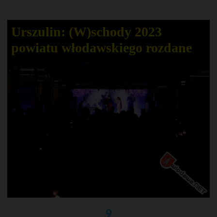
Urszulin: (W)schody 2023
powiatu włodawskiego rozdane
9