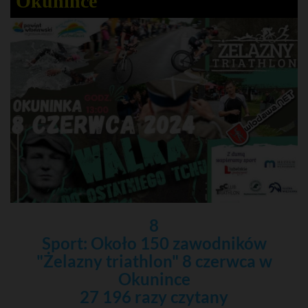
Okunince
8
Sport: Około 150 zawodników
"Żelazny triathlon" 8 czerwca w
Okunince
27 196 razy czytany