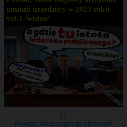
gminni urzędnicy w 2023 roku
vol.1 /wideo/
12
Powiat: Jakie nagrody otrzymali