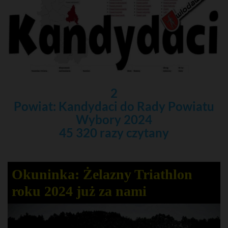
2
Powiat: Kandydaci do Rady Powiatu
Wybory 2024
45 320 razy czytany
Okuninka: Żelazny Triathlon
roku 2024 już za nami