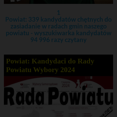
1
Powiat: 339 kandydatów chętnych do
zasiadanie w radach gmin naszego
powiatu - wyszukiwarka kandydatów
94 996 razy czytany
Powiat: Kandydaci do Rady
Powiatu Wybory 2024