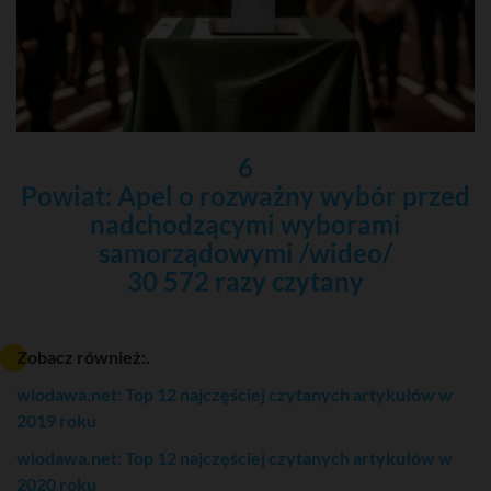
6
Powiat: Apel o rozważny wybór przed
nadchodzącymi wyborami
samorządowymi /wideo/
30 572 razy czytany
Zobacz również:.
wlodawa.net: Top 12 najczęściej czytanych artykułów w
2019 roku
wlodawa.net: Top 12 najczęściej czytanych artykułów w
2020 roku