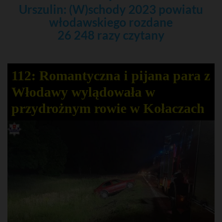
Urszulin: (W)schody 2023 powiatu
włodawskiego rozdane
26 248 razy czytany
112: Romantyczna i pijana para z
Włodawy wylądowała w
przydrożnym rowie w Kołaczach