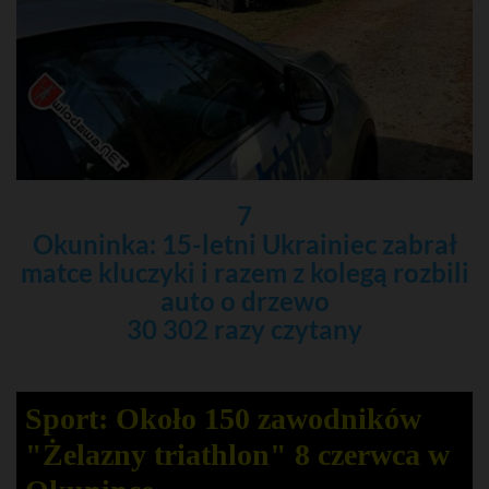
7
Okuninka: 15-letni Ukrainiec zabrał
matce kluczyki i razem z kolegą rozbili
auto o drzewo
30 302 razy czytany
Sport: Około 150 zawodników
"Żelazny triathlon" 8 czerwca w