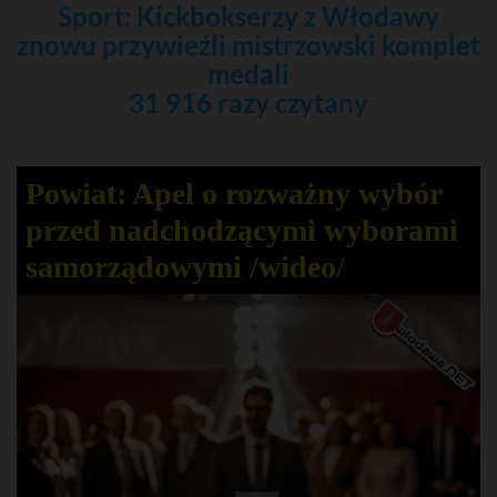
Sport: Kickbokserzy z Włodawy
znowu przywieźli mistrzowski komplet
medali
31 916 razy czytany
Powiat: Apel o rozważny wybór
przed nadchodzącymi wyborami
samorządowymi /wideo/