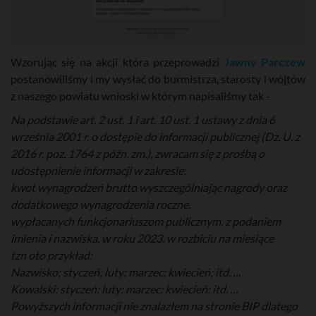
Wzorując się na akcji która przeprowadzi
Jawny Parczew
postanowiliśmy i my wysłać do burmistrza, starosty i wójtów
z naszego powiatu wnioski w którym napisaliśmy tak -
Na podstawie art. 2 ust. 1 i art. 10 ust. 1 ustawy z dnia 6
września 2001 r. o dostępie do informacji publicznej (Dz. U. z
2016 r. poz. 1764 z późn. zm.), zwracam się z prośbą o
udostępnienie informacji w zakresie:
kwot wynagrodzeń brutto wyszczególniając nagrody oraz
dodatkowego wynagrodzenia roczne,
wypłacanych funkcjonariuszom publicznym, z podaniem
imienia i nazwiska, w roku 2023, w rozbiciu na miesiące
tzn oto przykład:
Nazwisko; styczeń; luty; marzec; kwiecień; itd. …
Kowalski; styczeń; luty; marzec; kwiecień; itd. …
Powyższych informacji nie znalazłem na stronie BIP dlatego