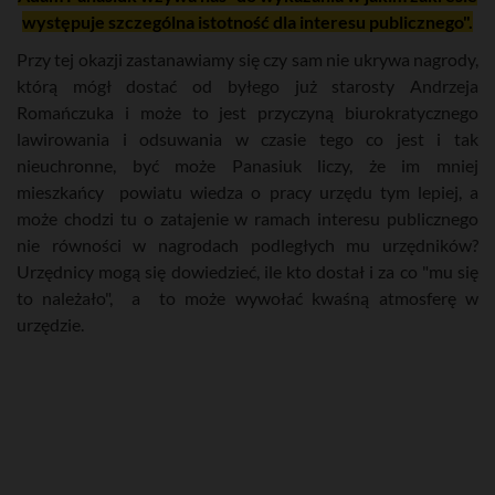
występuje szczególna istotność dla interesu publicznego".
Przy tej okazji zastanawiamy się czy sam nie ukrywa nagrody,
którą mógł dostać od byłego już starosty Andrzeja
Romańczuka i może to jest przyczyną biurokratycznego
lawirowania i odsuwania w czasie tego co jest i tak
nieuchronne, być może Panasiuk liczy, że im mniej
mieszkańcy powiatu wiedza o pracy urzędu tym lepiej, a
może chodzi tu o zatajenie w ramach interesu publicznego
nie równości w nagrodach podległych mu urzędników?
Urzędnicy mogą się dowiedzieć, ile kto dostał i za co "mu się
to należało", a to może wywołać kwaśną atmosferę w
urzędzie.