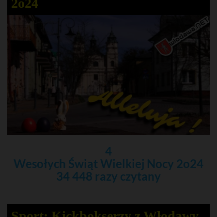
2o24
4
Wesołych Świąt Wielkiej Nocy 2o24
34 448 razy czytany
Sport: Kickbokserzy z Włodawy