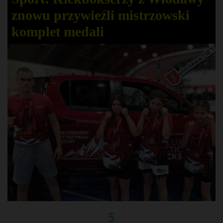
znowu przywieźli mistrzowski
komplet medali
5