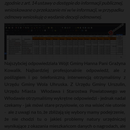
zgodnie z art. 14 ustawy o dostępie do informacji publicznej,
wnioskowane o przekazanie mi w/w informacji, w przypadku
odmowy wnioskuję o wydanie decyzji odmownej.
Najszybciej odpowiedziała Wójt Gminy Hanna Pani Grażyna
Kowalik. Najbardziej profesjonalnie odpowiedź, ale z
poślizgiem i po telefoniczną interwencją otrzymaliśmy z
Urzędu Gminy Wola Uhruska. Z Urzędu Gminy Urszulin,
Urzędu Miasta Włodawa i Starostwa Powiatowego we
Włodawie otrzymaliśmy wykrętne odpowiedzi - jednak nadal
czekamy - jak mówi stare przysłowie, co ma wisieć nie utonie
- ale z uwagi na to, że zbliżają się wybory mamy podejrzenie,
że nie chodzi tu o jakieś problemy natury urzędniczej
wynikające z okazania mieszkańcom danych o nagrodach, ale