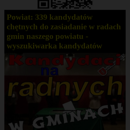
Powiat: 339 kandydatów
chętnych do zasiadanie w radach
gmin naszego powiatu -
wyszukiwarka kandydatów