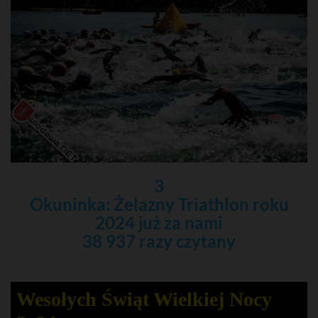
3
Okuninka: Żelazny Triathlon roku
2024 już za nami
38 937 razy czytany
Wesołych Świąt Wielkiej Nocy