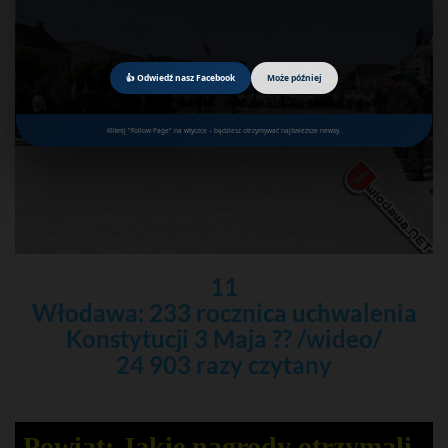
👍 Odwiedź nasz Facebook
Może później
Kliknij "Follow Page" na wtyczce – będziesz otrzymywać najświeższe newsy.
11
Włodawa: 233 rocznica uchwalenia
Konstytucji 3 Maja ?? /wideo/
24 903 razy czytany
Powiat: Jakie nagrody otrzymali