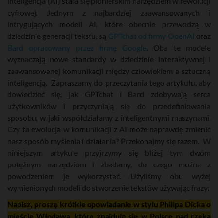
inteligencja (AI) stała się pionierskim narzędziem w rewolucji
cyfrowej. Jednym z najbardziej zaawansowanych i
intrygujących modeli AI, które obecnie przewodzą w
dziedzinie generacji tekstu, są
GPTchat od firmy OpenAI
oraz
Bard opracowany przez firmę Google
. Oba te modele
wyznaczają nowe standardy w dziedzinie interaktywnej i
zaawansowanej komunikacji między człowiekiem a sztuczną
inteligencją. Zapraszamy do przeczytania tego artykułu, aby
dowiedzieć się, jak GPTchat i Bard zdobywają serca
użytkowników i przyczyniają się do przedefiniowania
sposobu, w jaki współdziałamy z inteligentnymi maszynami.
Czy ta ewolucja w komunikacji z AI może naprawdę zmienić
nasz sposób myślenia i działania? Przekonajmy się razem. W
niniejszym artykule przyjrzymy się bliżej tym dwóm
potężnym narzędziom i zbadamy, do czego można z
powodzeniem je wykorzystać. Użyliśmy obu wyżej
wymienionych modeli do stworzenie tekstów używając frazy:
Napisz, proszę krótkie opowiadanie w stylu Philipa Dicka o
mieście Włodawa, które znajduje się w Polsce nad rzeka