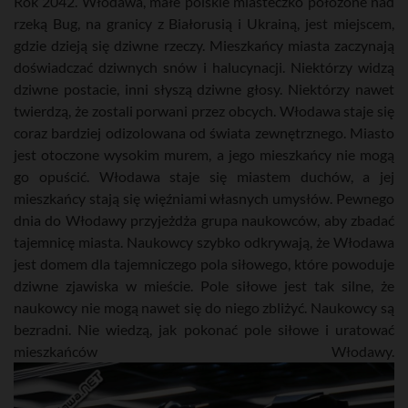
Rok 2042. Włodawa, małe polskie miasteczko położone nad
rzeką Bug, na granicy z Białorusią i Ukrainą, jest miejscem,
gdzie dzieją się dziwne rzeczy. Mieszkańcy miasta zaczynają
doświadczać dziwnych snów i halucynacji. Niektórzy widzą
dziwne postacie, inni słyszą dziwne głosy. Niektórzy nawet
twierdzą, że zostali porwani przez obcych. Włodawa staje się
coraz bardziej odizolowana od świata zewnętrznego. Miasto
jest otoczone wysokim murem, a jego mieszkańcy nie mogą
go opuścić. Włodawa staje się miastem duchów, a jej
mieszkańcy stają się więźniami własnych umysłów. Pewnego
dnia do Włodawy przyjeżdża grupa naukowców, aby zbadać
tajemnicę miasta. Naukowcy szybko odkrywają, że Włodawa
jest domem dla tajemniczego pola siłowego, które powoduje
dziwne zjawiska w mieście. Pole siłowe jest tak silne, że
naukowcy nie mogą nawet się do niego zbliżyć. Naukowcy są
bezradni. Nie wiedzą, jak pokonać pole siłowe i uratować
mieszkańców Włodawy.