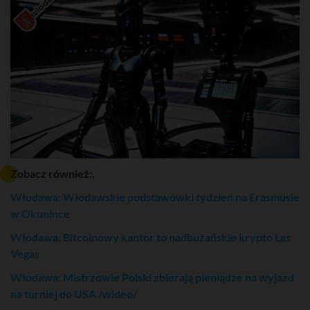
Zobacz również:.
Włodawa: Włodawskie podstawówki tydzień na Erasmusie
w Okunince
Włodawa: Bitcoinowy kantor to nadbużańskie krypto Las
Vegas
Włodawa: Mistrzowie Polski zbierają pieniądze na wyjazd
na turniej do USA /wideo/