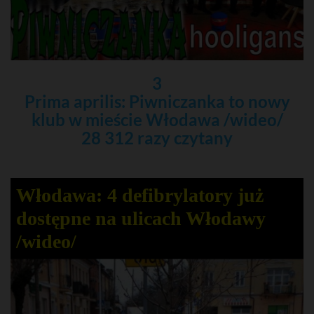
3
Prima aprilis: Piwniczanka to nowy
klub w mieście Włodawa /wideo/
28 312 razy czytany
Włodawa: 4 defibrylatory już
dostępne na ulicach Włodawy
/wideo/