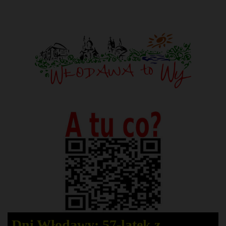
Dni Włodawy: 57-latek z