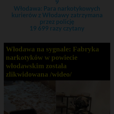
9
Włodawa: Para narkotykowych
kurierów z Włodawy zatrzymana
przez policję
19 699 razy czytany
Włodawa na sygnale: Fabryka
narkotyków w powiecie
włodawskim została
zlikwidowana /wideo/