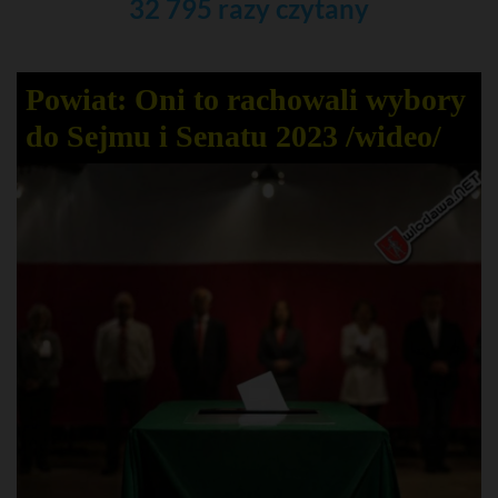
32 795 razy czytany
Powiat: Oni to rachowali wybory
do Sejmu i Senatu 2023 /wideo/