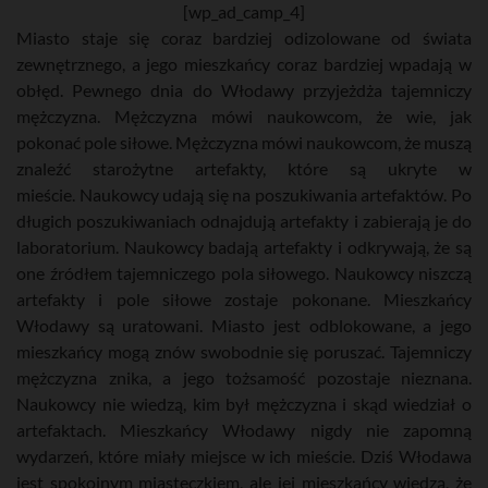
[wp_ad_camp_4]
Miasto staje się coraz bardziej odizolowane od świata
zewnętrznego, a jego mieszkańcy coraz bardziej wpadają w
obłęd. Pewnego dnia do Włodawy przyjeżdża tajemniczy
mężczyzna. Mężczyzna mówi naukowcom, że wie, jak
pokonać pole siłowe. Mężczyzna mówi naukowcom, że muszą
znaleźć starożytne artefakty, które są ukryte w
mieście. Naukowcy udają się na poszukiwania artefaktów. Po
długich poszukiwaniach odnajdują artefakty i zabierają je do
laboratorium. Naukowcy badają artefakty i odkrywają, że są
one źródłem tajemniczego pola siłowego. Naukowcy niszczą
artefakty i pole siłowe zostaje pokonane. Mieszkańcy
Włodawy są uratowani. Miasto jest odblokowane, a jego
mieszkańcy mogą znów swobodnie się poruszać. Tajemniczy
mężczyzna znika, a jego tożsamość pozostaje nieznana.
Naukowcy nie wiedzą, kim był mężczyzna i skąd wiedział o
artefaktach. Mieszkańcy Włodawy nigdy nie zapomną
wydarzeń, które miały miejsce w ich mieście. Dziś Włodawa
jest spokojnym miasteczkiem, ale jej mieszkańcy wiedzą, że