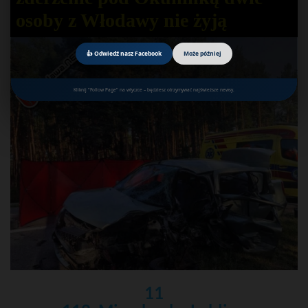
osoby z Włodawy nie żyją
👍 Odwiedź nasz Facebook
Może później
Kliknij "Follow Page" na wtyczce – będziesz otrzymywać najświeższe newsy.
11