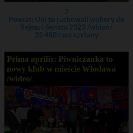
2
Powiat: Oni to rachowali wybory do
Sejmu i Senatu 2023 /wideo/
31 480 razy czytany
Prima aprilis: Piwniczanka to
nowy klub w mieście Włodawa
/wideo/