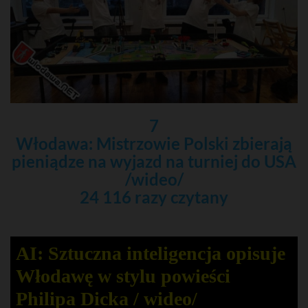
7
Włodawa: Mistrzowie Polski zbierają
pieniądze na wyjazd na turniej do USA
/wideo/
24 116 razy czytany
AI: Sztuczna inteligencja opisuje
Włodawę w stylu powieści
Philipa Dicka / wideo/