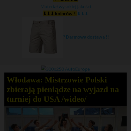
Materiał wysokiej jakości
⬇⬇⬇ kolorów !!
⬇⬇⬇
?
Darmowa dostawa !!
Włodawa: Mistrzowie Polski
zbierają pieniądze na wyjazd na
turniej do USA /wideo/