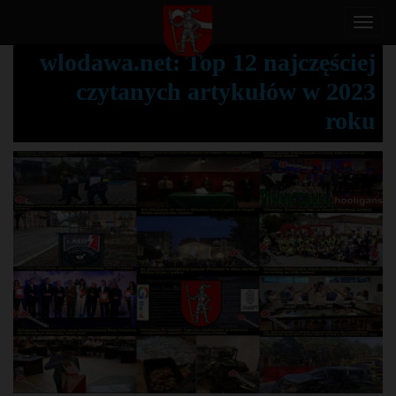
T
o
wlodawa.net: Top 12 najczęściej
g
czytanych artykułów w 2023
g
l
roku
e
n
a
v
i
g
a
t
i
o
n