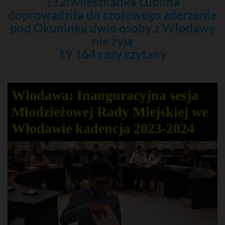
112: Mieszkanka Lublina
doprowadziła do czołowego zderzenie
pod Okuninką dwie osoby z Włodawy
nie żyją
19 164 razy czytany
Włodawa: Inauguracyjna sesja
Młodzieżowej Rady Miejskiej we
Włodawie kadencja 2023-2024