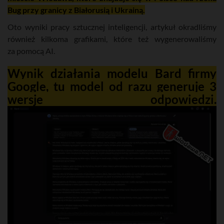
Bug przy granicy z Białorusią i Ukrainą.
Oto wyniki pracy sztucznej inteligencji, artykuł okradliśmy
również kilkoma grafikami, które też wygenerowaliśmy
za pomocą AI.
Wynik działania modelu Bard firmy
Google, tu model od razu generuje 3
wersje odpowiedzi.