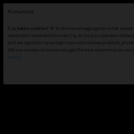
Komunikat
Włodawa: Policjanci z Włodawy
Czy lubisz cookies?
🍪 Ta strona wymaga zgody na tak zwane
106 rocznice powstania Policji
ciasteczka i właśnie informuje Cię, że tutaj sa zbierane ciastecz
jeśli nie zgadzasz się na tego typu internetowe praktyki, prosi
We use cookies to ensure you get the best experience on our 
więcej