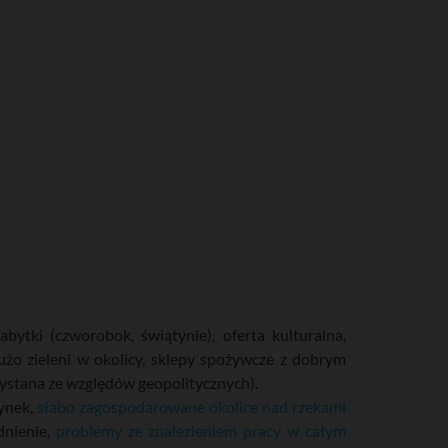
)
abytki (czworobok, świątynie), oferta kulturalna,
dużo zieleni w okolicy, sklepy spożywcze z dobrym
ystana ze względów geopolitycznych).
rynek,
słabo zagospodarowane okolice nad rzekami
dnienie,
problemy ze znalezieniem pracy w całym