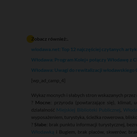
Zobacz również:.
wlodawa.net: Top 12 najczęściej czytanych art
Włodawa: Program Kolej+ połączy Włodawę z 
Włodawa: Uwagi do rewitalizacji włodawskieg
[wp_ad_camp_4]
Wykaz mocnych i słabych stron wskazanych przez 
?
Mocne
: przyroda (powtarzające się), klimat
działalność
Miejskiej Biblioteki Publicznej
,
Włoda
wyposażeniem, turystyka, ścieżka rowerowa, bliskoś
?
Słabe
: brak punktu informacji turystycznej, bez
Włodawką
i Bugiem, brak placów, skwerów; brak 