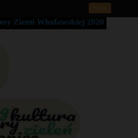
Pogoda
rony Ziemi Włodawskiej 2020