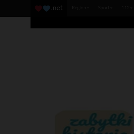
.net
Region
Sport
112