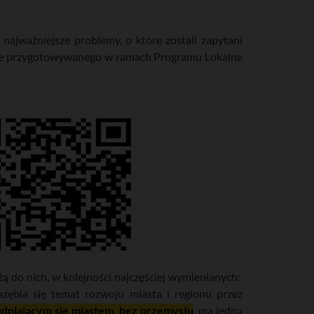
ajważniejsze problemy, o które zostali zapytani
nie przygotowywanego w ramach Programu Lokalne
żą do nich, w kolejności najczęściej wymienianych:
azębia się temat rozwoju miasta i regionu przez
udniającym się miastem, bez przemysłu
, ma jedną