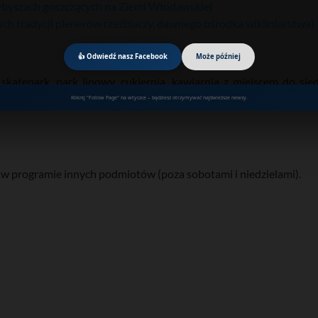
zybyszach goszczących na Ziemi Włodawskiej
nych tradycji plenerów rzeźbiarzy, dawnego ośrodka wikliniarstwa)
👍 Odwiedź nasz Facebook
Może później
katepark, park linowy, cukiernia, kawiarnia z miejscem do sied
z atrakcjami, fontannami
Kliknij "Follow Page" na wtyczce – będziesz otrzymywać najświeższe newsy.
j w programie innych podmiotów (poza sobotami i niedzielami).