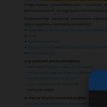
drogę rozwoju i przedsiębiorczości – turystykę, j
gastronomicznych, noclegowych oraz rekreacyjnyc
Podsumowując najczęściej wskazywane odpowied
dobro wspólne w architekturze miejskiej:
•
czworobok (najczęściej pojawiający się obiekt w
•
rynek
•
muszla koncertowa
•
stara kaflarnia (zwana przez mieszkańców równie
•
promocja historii
w przestrzeni pozaśródmiejskiej:
–
park miejski (dawny cmentarz żydowski)
–
okolice linii brzegowej Bugu (nadbużańskie, w ty
–
muszla koncertowa na skarpie
–
teren byłej jednostki wojskowej
– park przy cerkwi
w ofercie turystycznej/edukacyjnej:
-
pamięć o Rzeczpospolitej Włodawskiej (historia)