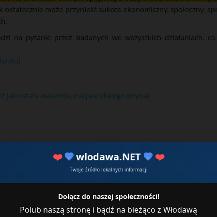
ak ostatecznie może przynieść sukces ekonomiczny, społeczny, spra
h.
zi na pytanie przez badanych we wszystkich działaniach, co 
 Rynku)
ż jako stara masarnia, miejsce starego młyna)
m najczęściej wymieniany teren między Włodawką a Bugiem, czyli t
❤️
💙
wlodawa.NET
💙
❤️
Twoje źródło lokalnych informacji
Dołącz do naszej społeczności!
Polub naszą stronę i bądź na bieżąco z Włodawą