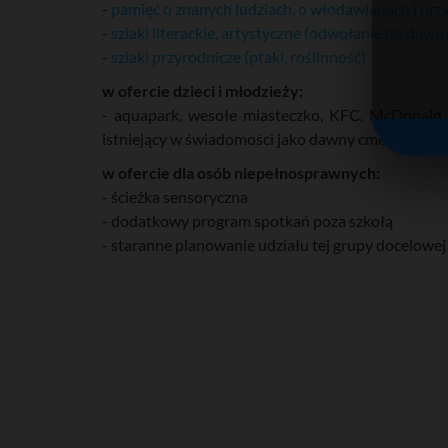
-
pamięć o znanych ludziach, o włodawianach i pr
-
szlaki literackie, artystyczne (odwołanie do daw
-
szlaki przyrodnicze (ptaki, roślinność)
w ofercie dzieci i młodzieży:
- aquapark, wesołe miasteczko, KFC, McDonald, s
istniejący w świadomości jako dawny cmentarz) – 
w ofercie dla osób niepełnosprawnych:
- ścieżka sensoryczna
- dodatkowy program spotkań poza szkołą
- staranne planowanie udziału tej grupy docelowe