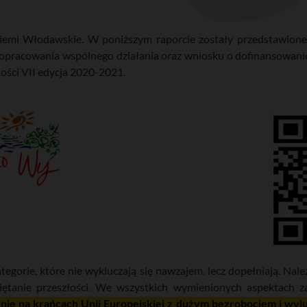
emi Włodawskie. W poniższym raporcie zostały przedstawione n
 opracowania wspólnego działania oraz wniosku o dofinansowa
ści VII edycja 2020-2021.
egorie, które nie wykluczają się nawzajem, lecz dopełniają. Nale
miętanie przeszłości. We wszystkich wymienionych aspektach z
nie na krańcach Unii Europejskiej z dużym bezrobociem i wyl