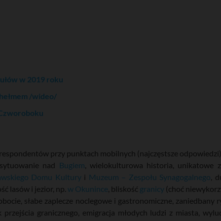
ykułów w 2019 roku
Chełmem /wideo/
o Czworoboku
respondentów przy punktach mobilnych (najczęstsze odpowiedzi
, usytuowanie nad
Bugiem
, wielokulturowa historia, unikatowe z
wskiego Domu Kultury
i
Muzeum – Zespołu Synagogalnego
, 
ć lasów i jezior, np.
w Okunince
, bliskość
granicy
(choć niewykorz
robocie, słabe zaplecze noclegowe i gastronomiczne, zaniedbany 
przejścia granicznego, emigracja młodych ludzi z miasta, wylu