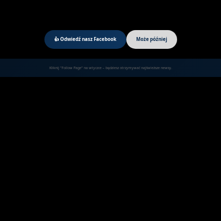
👍 Odwiedź nasz Facebook
Może później
Kliknij "Follow Page" na wtyczce – będziesz otrzymywać najświeższe newsy.