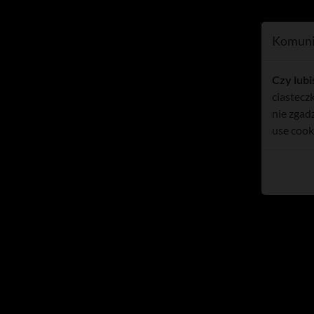
.net
Region
Sport
112
Komuni
Czy lubi
ciasteczk
nie zgad
use cook