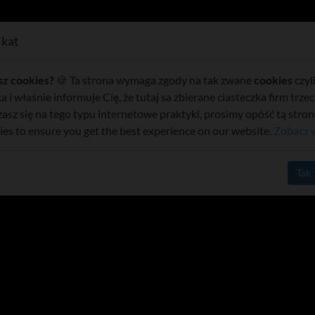
Kontakt
kat
wlodawa.net: Top 12 najczęściej c
sz cookies?
🍪 Ta strona wymaga zgody na tak zwane
cookies
czyl
a i właśnie informuje Cię, że tutaj sa zbierane ciasteczka firm trzeci
zasz się na tego typu internetowe praktyki, prosimy opóść tą stro
ies to ensure you get the best experience on our website.
Zobacz 
Tak