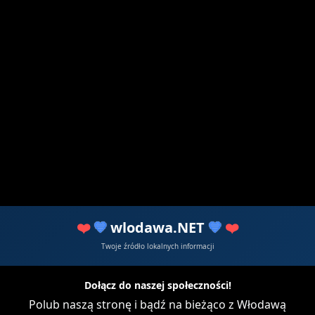
1
tek z Włodawy rzucał jajami w zespół Ze
32 795 razy czytany
ybory do Sejmu i Senatu 2023 /wideo/
❤️
💙
wlodawa.NET
💙
❤️
Twoje źródło lokalnych informacji
Dołącz do naszej społeczności!
Polub naszą stronę i bądź na bieżąco z Włodawą