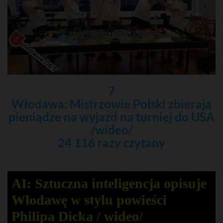
7
Włodawa: Mistrzowie Polski zbierają
pieniądze na wyjazd na turniej do USA
/wideo/
24 116 razy czytany
AI: Sztuczna inteligencja opisuje
Włodawę w stylu powieści
Philipa Dicka / wideo/