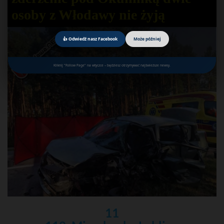
osoby z Włodawy nie żyją
👍 Odwiedź nasz Facebook
Może później
Kliknij "Follow Page" na wtyczce – będziesz otrzymywać najświeższe newsy.
11