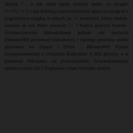
Sejmie ? , a tak dalej będą chodzić jeden za drugim
??‍♀??‍♂?‍♀??‍♂ jak #chłopy pańszczyźniane zgięci w paragraf z
pognieciona czapką w rekach za ?‍♀ kolejnym, który będzie
udawał że coś Wam pomoże ?‍♂ ? Radna gminna Kamila
Grzywaczewska #piswlodawa jednak nie zostanie
#SenatorRP, ponieważ mieszkańcy z naszego powiatu woleli
głosować na Zająca i Dude - #BrawoWY Kamili
Grzywaczewskiej z Urszulina #zabrakło 4 000 głosów, a w
powiecie Włodawa na przeciwników Grzywaczewskiej
oddano razem 10 210 głosów a było ich tylko dwóch.