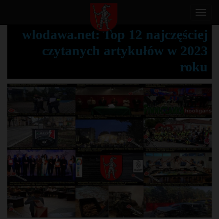
T
o
wlodawa.net: Top 12 najczęściej
g
czytanych artykułów w 2023
g
l
roku
e
n
a
v
i
g
a
t
i
o
n