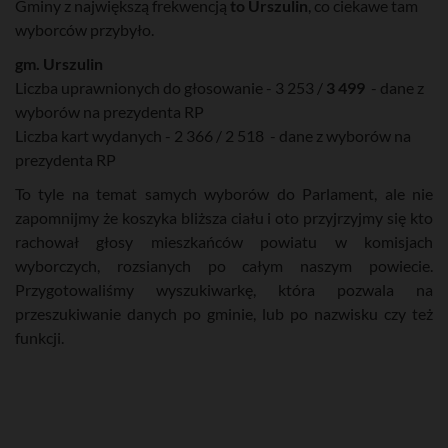
Gminy z największą frekwencją
to Urszulin
, co ciekawe tam
wyborców przybyło.
gm. Urszulin
Liczba uprawnionych do głosowanie - 3 253 /
3 499
- dane z
wyborów na prezydenta RP
Liczba kart wydanych - 2 366 / 2 518 - dane z wyborów na
prezydenta RP
To tyle na temat samych wyborów do Parlament, ale nie
zapomnijmy że koszyka bliższa ciału i oto przyjrzyjmy się kto
rachował głosy mieszkańców powiatu w komisjach
wyborczych, rozsianych po całym naszym powiecie.
Przygotowaliśmy wyszukiwarkę, która pozwala na
przeszukiwanie danych po gminie, lub po nazwisku czy też
funkcji.