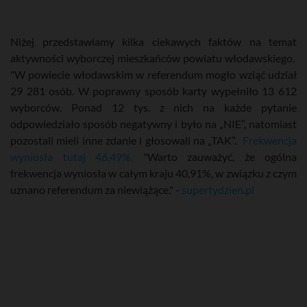
Niżej przedstawiamy kilka ciekawych faktów na temat
aktywności wyborczej mieszkańców powiatu włodawskiego.
"W powiecie włodawskim w referendum mogło wziąć udział
29 281 osób. W poprawny sposób karty wypełniło 13 612
wyborców. Ponad 12 tys. z nich na każde pytanie
odpowiedziało sposób negatywny i było na „NIE”, natomiast
pozostali mieli inne zdanie i głosowali na „TAK”.
Frekwencja
wyniosła tutaj 46,49%.
"Warto zauważyć, że ogólna
frekwencja wyniosła w całym kraju 40,91%, w związku z czym
uznano referendum za niewiążące." -
supertydzien.pl