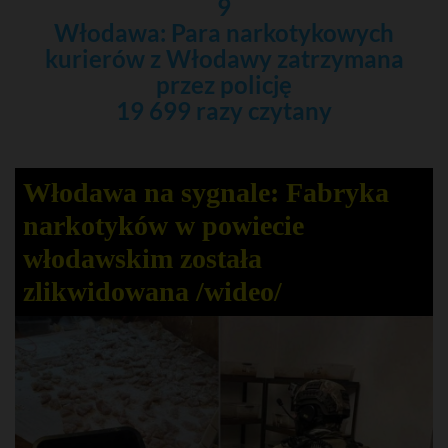
9
Włodawa: Para narkotykowych
kurierów z Włodawy zatrzymana
przez policję
19 699 razy czytany
Włodawa na sygnale: Fabryka
narkotyków w powiecie
włodawskim została
zlikwidowana /wideo/