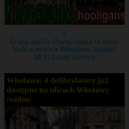
3
Prima aprilis: Piwniczanka to nowy
klub w mieście Włodawa /wideo/
28 312 razy czytany
Włodawa: 4 defibrylatory już
dostępne na ulicach Włodawy
/wideo/