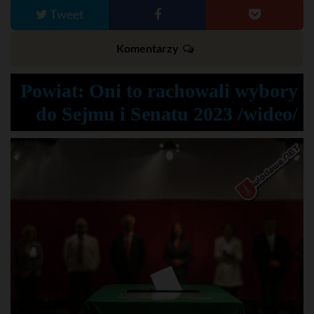
Tweet
Komentarzy
Powiat: Oni to rachowali wybory
do Sejmu i Senatu 2023 /wideo/