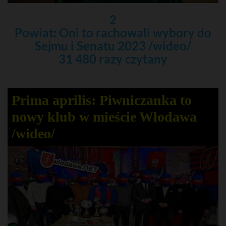
2
Powiat: Oni to rachowali wybory do
Sejmu i Senatu 2023 /wideo/
31 480 razy czytany
Prima aprilis: Piwniczanka to
nowy klub w mieście Włodawa
/wideo/