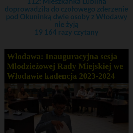
112: Mieszkanka Lublina
doprowadziła do czołowego zderzenie
pod Okuninką dwie osoby z Włodawy
nie żyją
19 164 razy czytany
Włodawa: Inauguracyjna sesja
Młodzieżowej Rady Miejskiej we
Włodawie kadencja 2023-2024