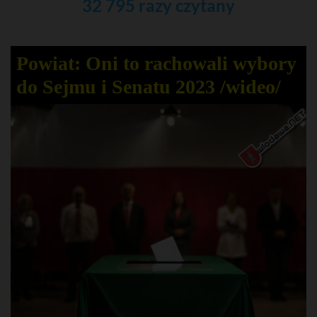
32 795 razy czytany
Powiat: Oni to rachowali wybory
do Sejmu i Senatu 2023 /wideo/