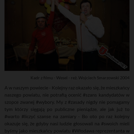
Kadr z filmu - Wesel - reż. Wojciech Smarzowski 2004
A w naszym powiecie - Kolejny raz okazało się, że mieszkańcy
naszego powiatu, nie potrafią ocenić #szans kandydatów w
szopce zwanej #wybory. My z #zasady nigdy nie pomagamy
tym którzy sięgają po publiczne pieniądze, ale jak już to
#warto #liczyć szanse na zamiary - Bo oto po raz kolejny
okazuje się, że gdyby nasi ludzie głosowali na #swoich mieli
byśmy jako mieszkańcy powiatu #Włodawa reprezentanta w