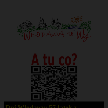
Dni Włodawy: 57-latek z