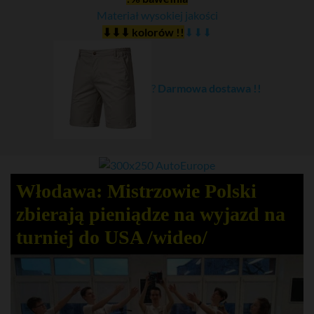
Materiał wysokiej jakości
⬇⬇⬇ kolorów !!
⬇⬇⬇
?
Darmowa dostawa !!
Włodawa: Mistrzowie Polski
zbierają pieniądze na wyjazd na
turniej do USA /wideo/