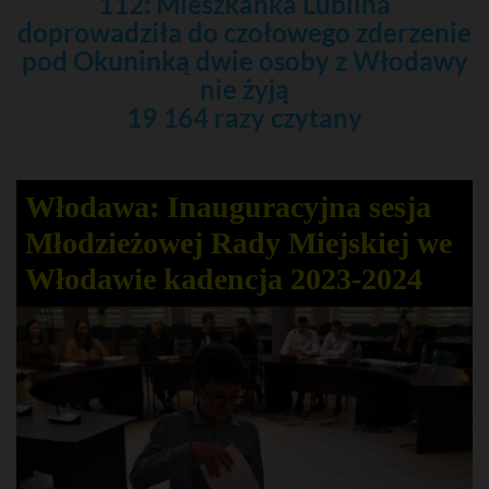
112: Mieszkanka Lublina
doprowadziła do czołowego zderzenie
pod Okuninką dwie osoby z Włodawy
nie żyją
19 164 razy czytany
Włodawa: Inauguracyjna sesja
Młodzieżowej Rady Miejskiej we
Włodawie kadencja 2023-2024