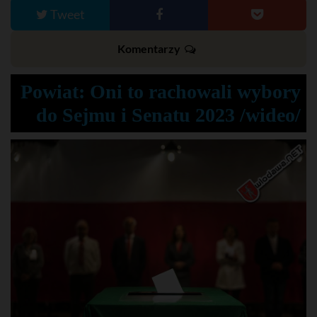
Tweet
Komentarzy
Powiat: Oni to rachowali wybory
do Sejmu i Senatu 2023 /wideo/