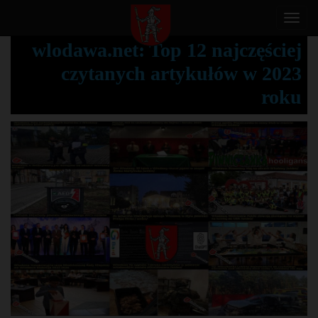
T
o
wlodawa.net: Top 12 najczęściej
g
czytanych artykułów w 2023
g
l
roku
e
n
a
v
i
g
a
t
i
o
n