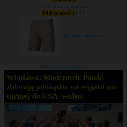
Materiał wysokiej jakości
⬇⬇⬇ kolorów !!
⬇⬇⬇
?
Darmowa dostawa !!
Włodawa: Mistrzowie Polski
zbierają pieniądze na wyjazd na
turniej do USA /wideo/