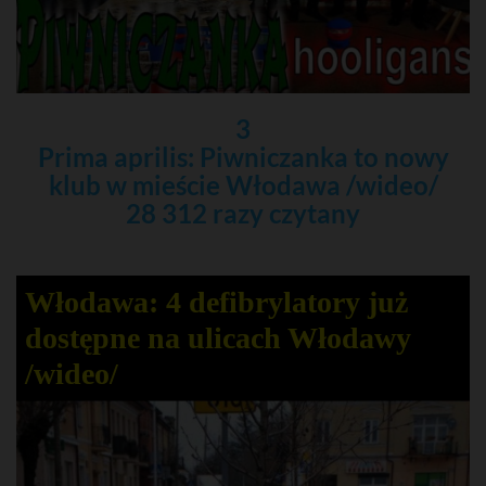
3
Prima aprilis: Piwniczanka to nowy
klub w mieście Włodawa /wideo/
28 312 razy czytany
Włodawa: 4 defibrylatory już
dostępne na ulicach Włodawy
/wideo/