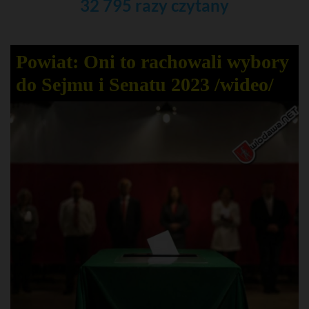
32 795 razy czytany
Powiat: Oni to rachowali wybory
do Sejmu i Senatu 2023 /wideo/