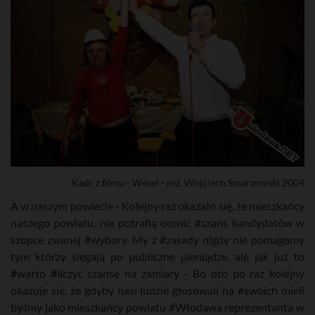
Kadr z filmu - Wesel - reż. Wojciech Smarzowski 2004
A w naszym powiecie - Kolejny raz okazało się, że mieszkańcy
naszego powiatu, nie potrafią ocenić #szans kandydatów w
szopce zwanej #wybory. My z #zasady nigdy nie pomagamy
tym którzy sięgają po publiczne pieniądze, ale jak już to
#warto #liczyć szanse na zamiary - Bo oto po raz kolejny
okazuje się, że gdyby nasi ludzie głosowali na #swoich mieli
byśmy jako mieszkańcy powiatu #Włodawa reprezentanta w