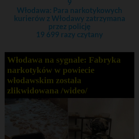
9
Włodawa: Para narkotykowych
kurierów z Włodawy zatrzymana
przez policję
19 699 razy czytany
Włodawa na sygnale: Fabryka
narkotyków w powiecie
włodawskim została
zlikwidowana /wideo/