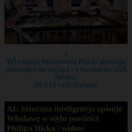
7
Włodawa: Mistrzowie Polski zbierają
pieniądze na wyjazd na turniej do USA
/wideo/
24 116 razy czytany
AI: Sztuczna inteligencja opisuje
Włodawę w stylu powieści
Philipa Dicka / wideo/