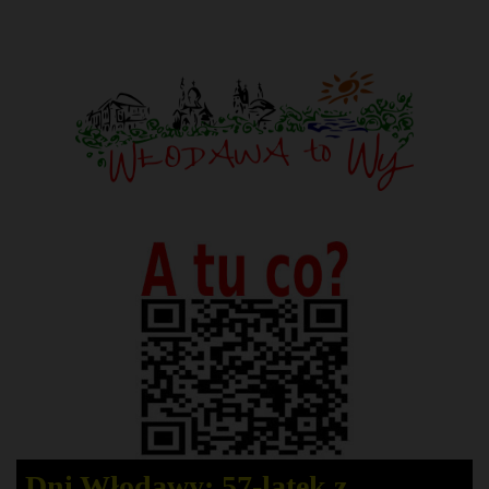
Dni Włodawy: 57-latek z