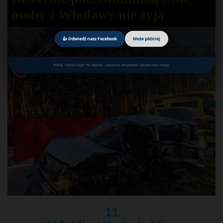
osoby z Włodawy nie żyją
👍 Odwiedź nasz Facebook
Może później
Kliknij "Follow Page" na wtyczce – będziesz otrzymywać najświeższe newsy.
11