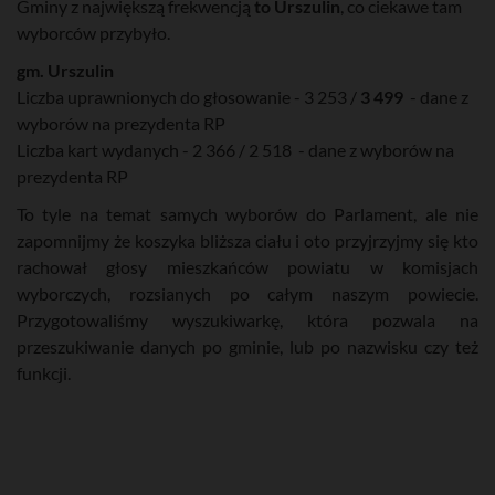
Gminy z największą frekwencją
to Urszulin
, co ciekawe tam
wyborców przybyło.
gm. Urszulin
Liczba uprawnionych do głosowanie - 3 253 /
3 499
- dane z
wyborów na prezydenta RP
Liczba kart wydanych - 2 366 / 2 518 - dane z wyborów na
prezydenta RP
To tyle na temat samych wyborów do Parlament, ale nie
zapomnijmy że koszyka bliższa ciału i oto przyjrzyjmy się kto
rachował głosy mieszkańców powiatu w komisjach
wyborczych, rozsianych po całym naszym powiecie.
Przygotowaliśmy wyszukiwarkę, która pozwala na
przeszukiwanie danych po gminie, lub po nazwisku czy też
funkcji.