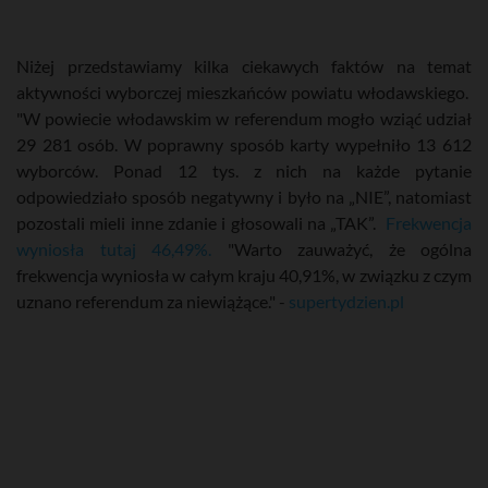
Niżej przedstawiamy kilka ciekawych faktów na temat
aktywności wyborczej mieszkańców powiatu włodawskiego.
"W powiecie włodawskim w referendum mogło wziąć udział
29 281 osób. W poprawny sposób karty wypełniło 13 612
wyborców. Ponad 12 tys. z nich na każde pytanie
odpowiedziało sposób negatywny i było na „NIE”, natomiast
pozostali mieli inne zdanie i głosowali na „TAK”.
Frekwencja
wyniosła tutaj 46,49%.
"Warto zauważyć, że ogólna
frekwencja wyniosła w całym kraju 40,91%, w związku z czym
uznano referendum za niewiążące." -
supertydzien.pl