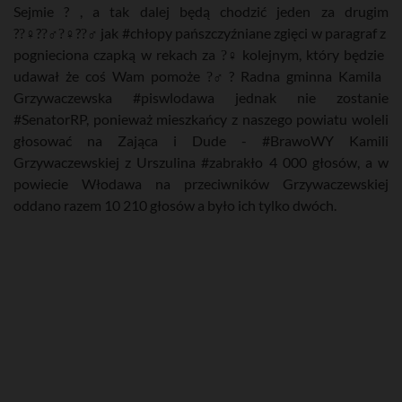
Sejmie ? , a tak dalej będą chodzić jeden za drugim
??‍♀??‍♂?‍♀??‍♂ jak #chłopy pańszczyźniane zgięci w paragraf z
pognieciona czapką w rekach za ?‍♀ kolejnym, który będzie
udawał że coś Wam pomoże ?‍♂ ? Radna gminna Kamila
Grzywaczewska #piswlodawa jednak nie zostanie
#SenatorRP, ponieważ mieszkańcy z naszego powiatu woleli
głosować na Zająca i Dude - #BrawoWY Kamili
Grzywaczewskiej z Urszulina #zabrakło 4 000 głosów, a w
powiecie Włodawa na przeciwników Grzywaczewskiej
oddano razem 10 210 głosów a było ich tylko dwóch.