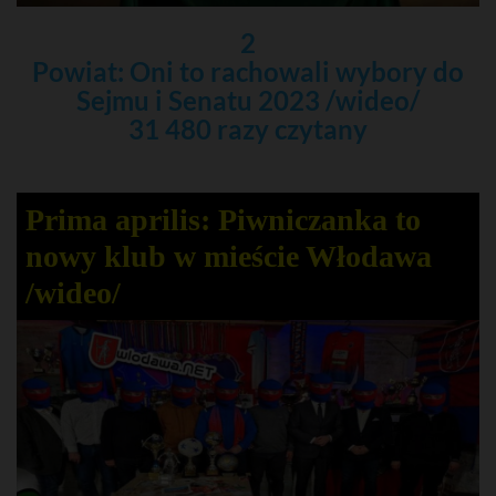
2
Powiat: Oni to rachowali wybory do
Sejmu i Senatu 2023 /wideo/
31 480 razy czytany
Prima aprilis: Piwniczanka to
nowy klub w mieście Włodawa
/wideo/