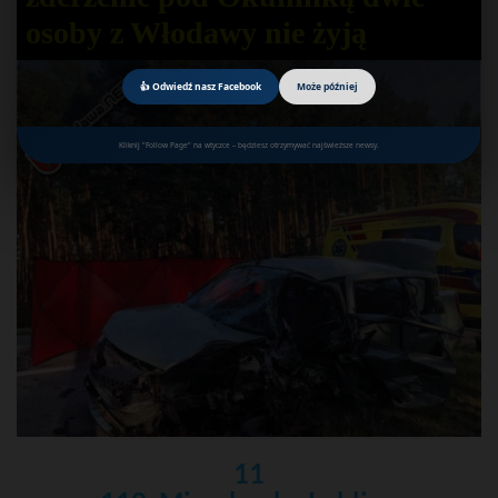
osoby z Włodawy nie żyją
👍 Odwiedź nasz Facebook
Może później
Kliknij "Follow Page" na wtyczce – będziesz otrzymywać najświeższe newsy.
11