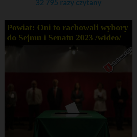
32 795 razy czytany
Powiat: Oni to rachowali wybory
do Sejmu i Senatu 2023 /wideo/