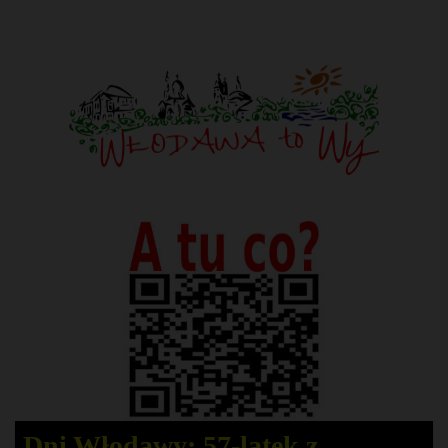
Dni Włodawy: 57-latek z