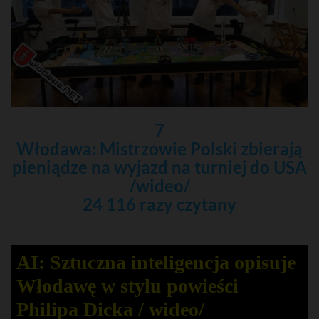
7
Włodawa: Mistrzowie Polski zbierają
pieniądze na wyjazd na turniej do USA
/wideo/
24 116 razy czytany
AI: Sztuczna inteligencja opisuje
Włodawę w stylu powieści
Philipa Dicka / wideo/