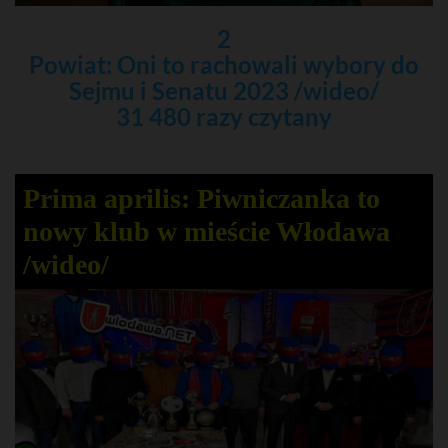
2
Powiat: Oni to rachowali wybory do
Sejmu i Senatu 2023 /wideo/
31 480 razy czytany
Prima aprilis: Piwniczanka to
nowy klub w mieście Włodawa
/wideo/