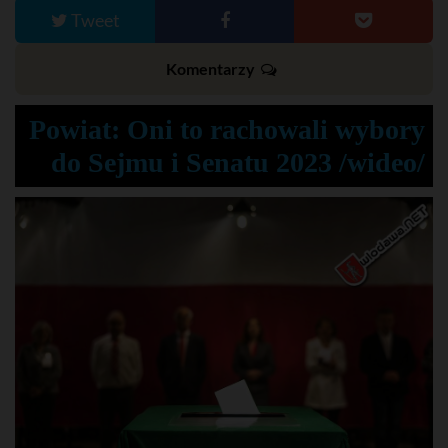
Tweet
Komentarzy
Powiat: Oni to rachowali wybory
do Sejmu i Senatu 2023 /wideo/