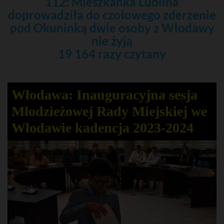
112: Mieszkanka Lublina
doprowadziła do czołowego zderzenie
pod Okuninką dwie osoby z Włodawy
nie żyją
19 164 razy czytany
Włodawa: Inauguracyjna sesja
Młodzieżowej Rady Miejskiej we
Włodawie kadencja 2023-2024