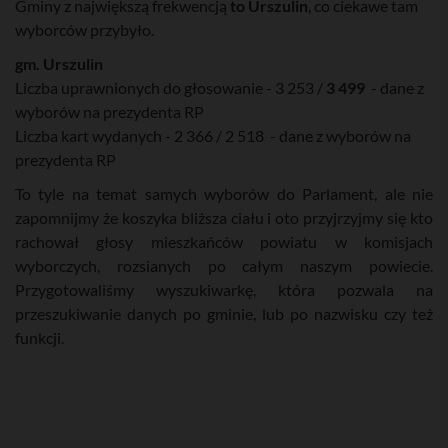
Gminy z największą frekwencją
to Urszulin
, co ciekawe tam
wyborców przybyło.
gm. Urszulin
Liczba uprawnionych do głosowanie - 3 253 /
3 499
- dane z
wyborów na prezydenta RP
Liczba kart wydanych - 2 366 / 2 518 - dane z wyborów na
prezydenta RP
To tyle na temat samych wyborów do Parlament, ale nie
zapomnijmy że koszyka bliższa ciału i oto przyjrzyjmy się kto
rachował głosy mieszkańców powiatu w komisjach
wyborczych, rozsianych po całym naszym powiecie.
Przygotowaliśmy wyszukiwarkę, która pozwala na
przeszukiwanie danych po gminie, lub po nazwisku czy też
funkcji.