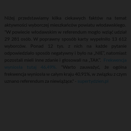
Niżej przedstawiamy kilka ciekawych faktów na temat
aktywności wyborczej mieszkańców powiatu włodawskiego.
"W powiecie włodawskim w referendum mogło wziąć udział
29 281 osób. W poprawny sposób karty wypełniło 13 612
wyborców. Ponad 12 tys. z nich na każde pytanie
odpowiedziało sposób negatywny i było na „NIE”, natomiast
pozostali mieli inne zdanie i głosowali na „TAK”.
Frekwencja
wyniosła tutaj 46,49%.
"Warto zauważyć, że ogólna
frekwencja wyniosła w całym kraju 40,91%, w związku z czym
uznano referendum za niewiążące." -
supertydzien.pl