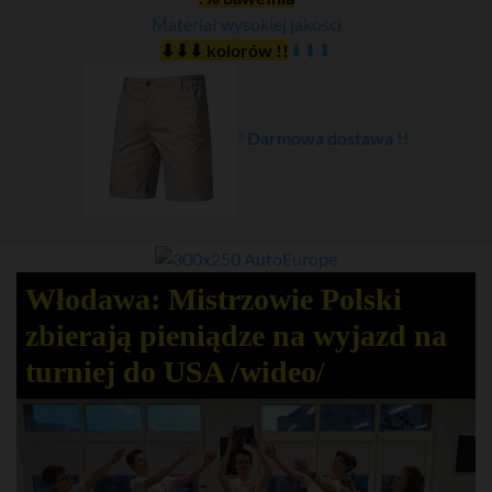
Materiał wysokiej jakości
⬇⬇⬇ kolorów !!
⬇⬇⬇
?
Darmowa dostawa !!
Włodawa: Mistrzowie Polski
zbierają pieniądze na wyjazd na
turniej do USA /wideo/