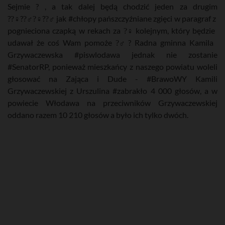
Sejmie ? , a tak dalej będą chodzić jeden za drugim
??‍♀??‍♂?‍♀??‍♂ jak #chłopy pańszczyźniane zgięci w paragraf z
pognieciona czapką w rekach za ?‍♀ kolejnym, który będzie
udawał że coś Wam pomoże ?‍♂ ? Radna gminna Kamila
Grzywaczewska #piswlodawa jednak nie zostanie
#SenatorRP, ponieważ mieszkańcy z naszego powiatu woleli
głosować na Zająca i Dude - #BrawoWY Kamili
Grzywaczewskiej z Urszulina #zabrakło 4 000 głosów, a w
powiecie Włodawa na przeciwników Grzywaczewskiej
oddano razem 10 210 głosów a było ich tylko dwóch.