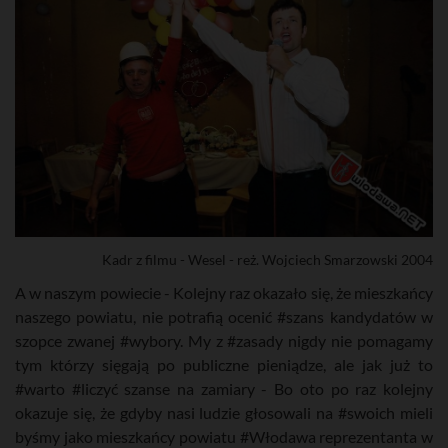
Kadr z filmu - Wesel - reż. Wojciech Smarzowski 2004
A w naszym powiecie - Kolejny raz okazało się, że mieszkańcy
naszego powiatu, nie potrafią ocenić #szans kandydatów w
szopce zwanej #wybory. My z #zasady nigdy nie pomagamy
tym którzy sięgają po publiczne pieniądze, ale jak już to
#warto #liczyć szanse na zamiary - Bo oto po raz kolejny
okazuje się, że gdyby nasi ludzie głosowali na #swoich mieli
byśmy jako mieszkańcy powiatu #Włodawa reprezentanta w