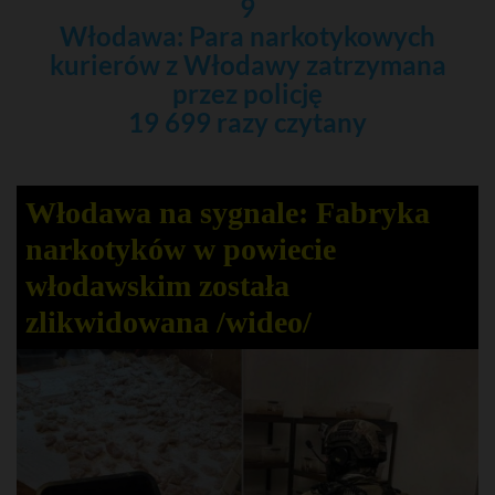
9
Włodawa: Para narkotykowych
kurierów z Włodawy zatrzymana
przez policję
19 699 razy czytany
Włodawa na sygnale: Fabryka
narkotyków w powiecie
włodawskim została
zlikwidowana /wideo/