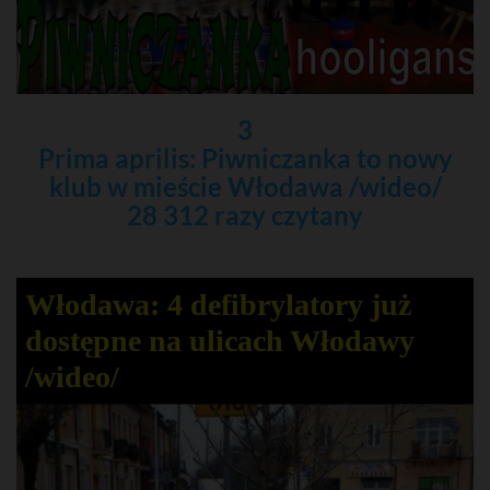
3
Prima aprilis: Piwniczanka to nowy
klub w mieście Włodawa /wideo/
28 312 razy czytany
Włodawa: 4 defibrylatory już
dostępne na ulicach Włodawy
/wideo/