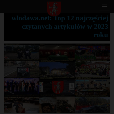
T
o
wlodawa.net: Top 12 najczęściej
g
czytanych artykułów w 2023
g
l
roku
e
n
a
v
i
g
a
t
i
o
n