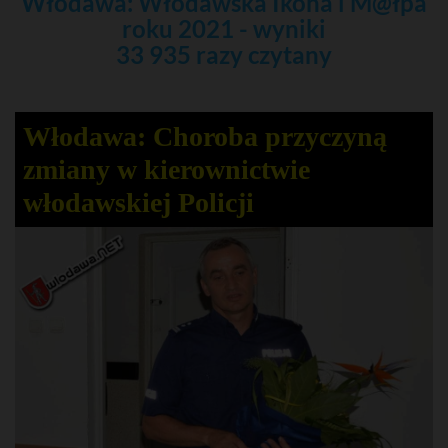
Włodawa: Włodawska Ikona i M@łpa
roku 2021 - wyniki
33 935 razy czytany
Włodawa: Choroba przyczyną
zmiany w kierownictwie
włodawskiej Policji