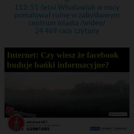
112: 51-letni Włodawiak w nocy
pomalował ruinę w zabytkowym
centrum miasta /wideo/
24 469 razy czytany
Internet: Czy wiesz że facebook
buduje bańki informacyjne?