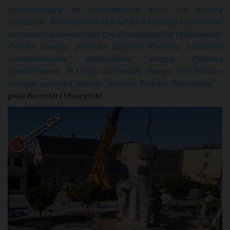
zdemontowany do fundamentów, które nie zostaną
naruszone. To właśnie na nich już za 3 miesiące stanie nowy
monument poświęconego tzw. Rzeczpospolitej Włodawskiej.
Projekt nowego pomnika zostanie Państwu niebawem
zaprezentowany. Jednocześnie pragnę Państwa
poinformować, że koszty demontażu starego oraz budowy
nowego pomnika pokryje Instytut Pamięci Narodowej.”
-
pisze Burmistrz Muszyński.