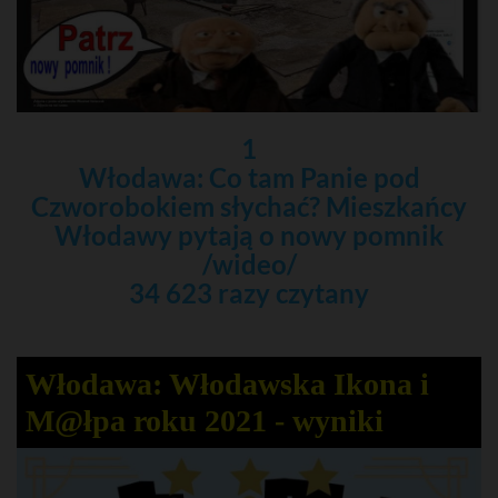
1
Włodawa: Co tam Panie pod
Czworobokiem słychać? Mieszkańcy
Włodawy pytają o nowy pomnik
/wideo/
34 623 razy czytany
Włodawa: Włodawska Ikona i
M@łpa roku 2021 - wyniki