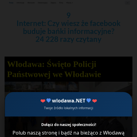
9
Internet: Czy wiesz że facebook
buduje bańki informacyjne?
24 228 razy czytany
Włodawa: Święto Policji
Państwowej we Włodawie
❤️
💙
wlodawa.NET
💙
❤️
Twoje źródło lokalnych informacji
Dołącz do naszej społeczności!
Polub naszą stronę i bądź na bieżąco z Włodawą