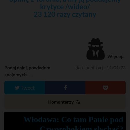
krytyce /wideo/
23 120 razy czytany
Więcej...
Podaj dalej, powiadom
data publikacji: 11/01/23
znajomych....
Tweet
Komentarzy
Włodawa: Co tam Panie pod
Czworobokiem słychać?