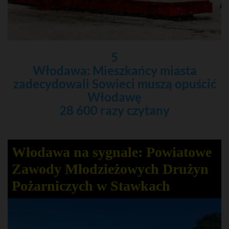
5
Włodawa: Mieszkańcy miasta
zadecydowali Sowieci muszą opuścić
Włodawę
28 600 razy czytany
Włodawa na sygnale: Powiatowe
Zawody Młodzieżowych Drużyn
Pożarniczych w Stawkach