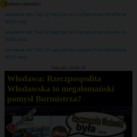
Zobacz również:.
wlodawa.net: Top 12 najczęściej czytanych artykułów w
2021 roku
wlodawa.net: Top 12 najczęściej czytanych artykułów w
2020 roku
wlodawa.net: Top 12 najczęściej czytanych artykułów w
2019 roku
[wp_ad_camp_4]
Włodawa: Rzeczpospolita
Włodawska to megalomański
pomysł Burmistrza?