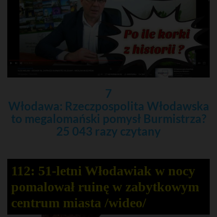
7
Włodawa: Rzeczpospolita Włodawska
to megalomański pomysł Burmistrza?
25 043 razy czytany
112: 51-letni Włodawiak w nocy
pomalował ruinę w zabytkowym
centrum miasta /wideo/