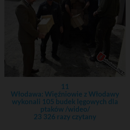
11
Włodawa: Więźniowie z Włodawy
wykonali 105 budek lęgowych dla
ptaków /wideo/
23 326 razy czytany