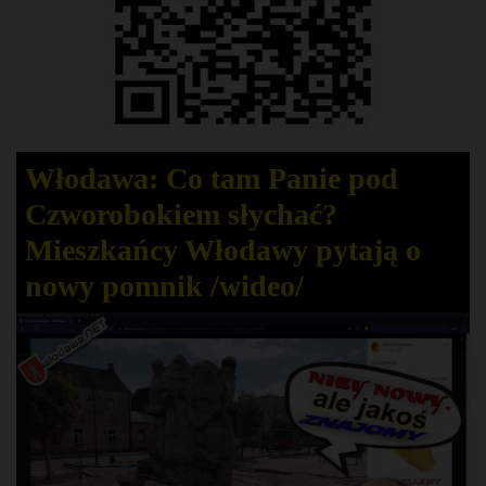
Włodawa: Co tam Panie pod
Czworobokiem słychać?
Mieszkańcy Włodawy pytają o
nowy pomnik /wideo/