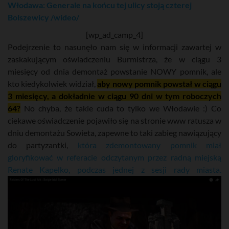
Włodawa: Generale na końcu tej ulicy stoją czterej
Bolszewicy /wideo/
[wp_ad_camp_4]
Podejrzenie to nasunęło nam się w informacji zawartej w
zaskakującym oświadczeniu Burmistrza, że w ciągu 3
miesięcy od dnia demontaż powstanie NOWY pomnik, ale
kto kiedykolwiek widział,
aby nowy pomnik powstał w ciągu
3 miesięcy, a dokładnie w ciągu 90 dni w tym roboczych
64?
No chyba, że takie cuda to tylko we Włodawie :) Co
ciekawe oświadczenie pojawiło się na stronie www ratusza w
dniu demontażu Sowieta, zapewne to taki zabieg nawiązujący
do partyzantki,
która zdemontowany pomnik miał
gloryfikować w referacie odczytanym przez radną miejską
Renate Kapelko, podczas jednej z sesji rady miasta.