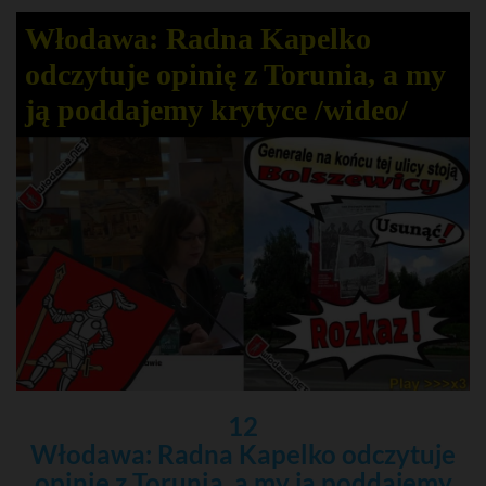
Włodawa: Radna Kapelko
odczytuje opinię z Torunia, a my
ją poddajemy krytyce /wideo/
12
Włodawa: Radna Kapelko odczytuje
opinię z Torunia, a my ją poddajemy