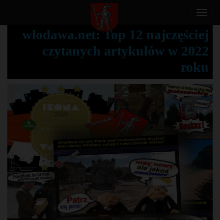
T
o
wlodawa.net: Top 12 najczęściej
g
czytanych artykułów w 2022
g
l
roku
e
n
a
v
i
g
a
t
i
o
n