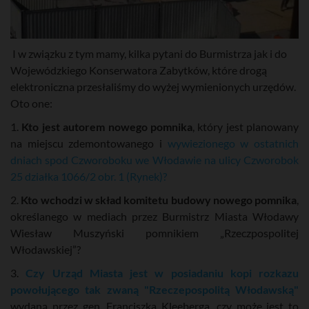
I w związku z tym mamy, kilka pytani do Burmistrza jak i do
Wojewódzkiego Konserwatora Zabytków, które drogą
elektroniczna przesłaliśmy do wyżej wymienionych urzędów.
Oto one:
1.
Kto jest autorem nowego pomnika
, który jest planowany
na miejscu zdemontowanego i
wywiezionego w ostatnich
dniach spod Czworoboku we Włodawie na ulicy Czworobok
25 działka 1066/2 obr. 1 (Rynek)?
2.
Kto wchodzi w skład komitetu budowy nowego pomnika
,
określanego w mediach przez Burmistrz Miasta Włodawy
Wiesław Muszyński pomnikiem „Rzeczpospolitej
Włodawskiej”?
3.
Czy Urząd Miasta jest w posiadaniu kopi rozkazu
powołującego tak zwaną "Rzeczepospolitą Włodawską"
wydaną przez gen. Franciszka Kleeberga, czy może jest to