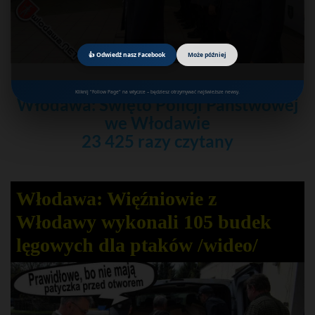
👍 Odwiedź nasz Facebook
Może później
10
Kliknij "Follow Page" na wtyczce – będziesz otrzymywać najświeższe newsy.
Włodawa: Święto Policji Państwowej
we Włodawie
23 425 razy czytany
Włodawa: Więźniowie z
Włodawy wykonali 105 budek
lęgowych dla ptaków /wideo/