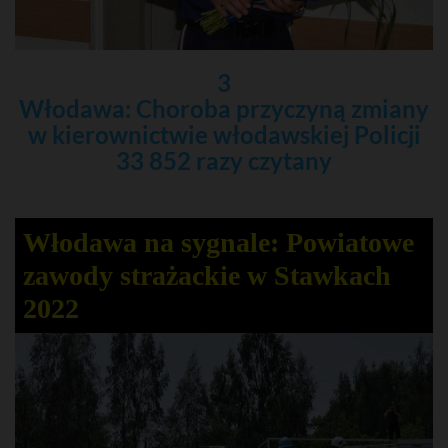
3
Włodawa: Choroba przyczyną zmiany
w kierownictwie włodawskiej Policji
33 852 razy czytany
Włodawa na sygnale: Powiatowe
zawody strażackie w Stawkach
2022