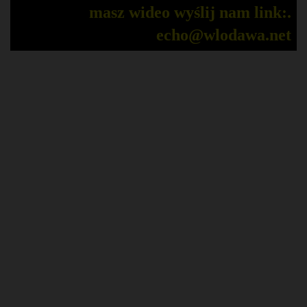
masz wideo wyślij nam link:.
echo@wlodawa.net