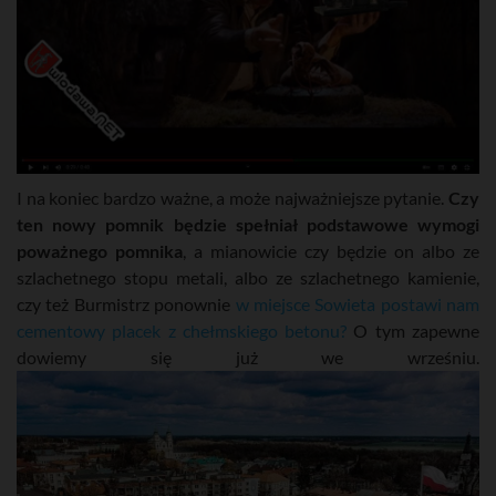
I na koniec bardzo ważne, a może najważniejsze pytanie.
Czy
ten nowy pomnik będzie spełniał podstawowe wymogi
poważnego pomnika
, a mianowicie czy będzie on albo ze
szlachetnego stopu metali, albo ze szlachetnego kamienie,
czy też Burmistrz ponownie
w miejsce Sowieta postawi nam
cementowy placek z chełmskiego betonu?
O tym zapewne
dowiemy się już we wrześniu.