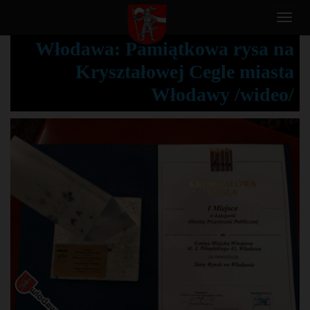
T
o
Włodawa: Pamiątkowa rysa na
g
Kryształowej Cegle miasta
g
l
Włodawy /wideo/
e
n
a
v
i
g
a
t
i
o
n