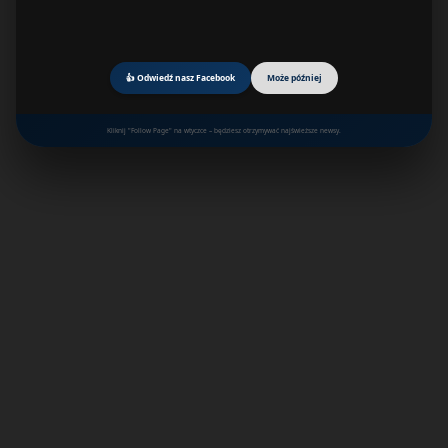
👍 Odwiedź nasz Facebook
Może później
Kliknij "Follow Page" na wtyczce – będziesz otrzymywać najświeższe newsy.