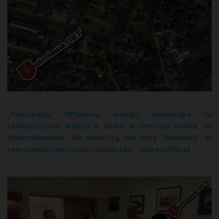
„Mieszkańcy Włodawy, małego miasteczka na
Lubelszczyźnie walczą o zieleń w centrum miasta. Są
zdeterminowani. Jak twierdzą, nie chcą "betonozy" w
reprezentacyjnej części miasteczka.” - pisze tokfm.pl