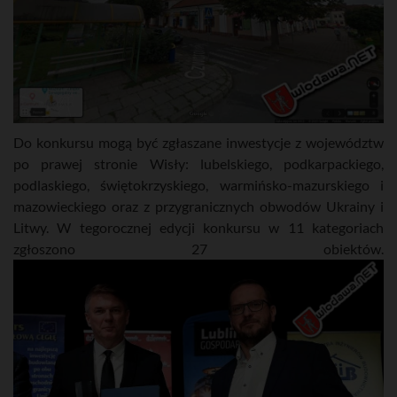
Do konkursu mogą być zgłaszane inwestycje z województw
po prawej stronie Wisły: lubelskiego, podkarpackiego,
podlaskiego, świętokrzyskiego, warmińsko-mazurskiego i
mazowieckiego oraz z przygranicznych obwodów Ukrainy i
Litwy. W tegorocznej edycji konkursu w 11 kategoriach
zgłoszono 27 obiektów.