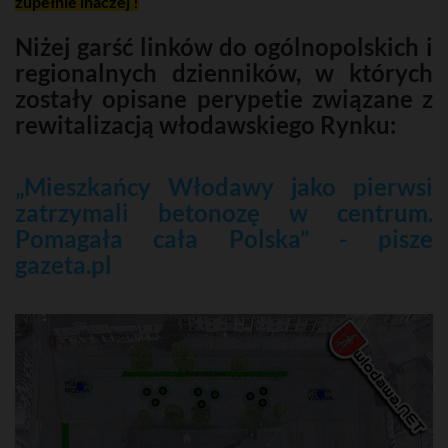
zupełnie inaczej !
Niżej garść linków do ogólnopolskich i
regionalnych dzienników, w których
zostały opisane perypetie związane z
rewitalizacją włodawskiego Rynku:
„Mieszkańcy Włodawy jako pierwsi
zatrzymali betonozę w centrum.
Pomagała cała Polska” - pisze
gazeta.pl