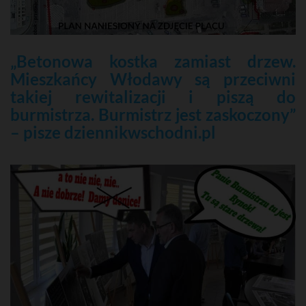
„Betonowa kostka zamiast drzew.
Mieszkańcy Włodawy są przeciwni
takiej rewitalizacji i piszą do
burmistrza. Burmistrz jest zaskoczony”
– pisze dziennikwschodni.pl