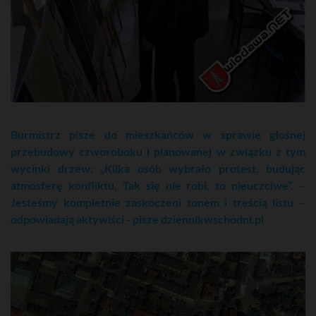
Burmistrz pisze do mieszkańców w sprawie głośnej
przebudowy czworoboku i planowanej w związku z tym
wycinki drzew: „Kilka osób wybrało protest, budując
atmosferę konfliktu. Tak się nie robi, to nieuczciwe”. –
Jesteśmy kompletnie zaskoczeni tonem i treścią listu –
odpowiadają aktywiści - pisze dziennikwschodni.pl