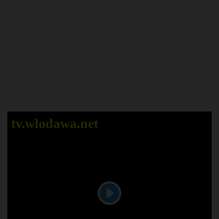
tv.wlodawa.net
P
l