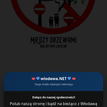
❤️
💙
wlodawa.NET
💙
❤️
Twoje źródło lokalnych informacji
Dołącz do naszej społeczności!
Polub naszą stronę i bądź na bieżąco z Włodawą