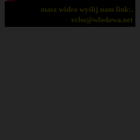
masz wideo wyślij nam link:.
echo@wlodawa.net