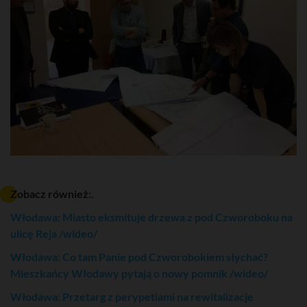
Zobacz również:.
Włodawa: Miasto eksmituje drzewa z pod Czworoboku na
ulicę Reja /wideo/
Włodawa: Co tam Panie pod Czworobokiem słychać?
Mieszkańcy Włodawy pytają o nowy pomnik /wideo/
Włodawa: Przetarg z perypetiami na rewitalizacje