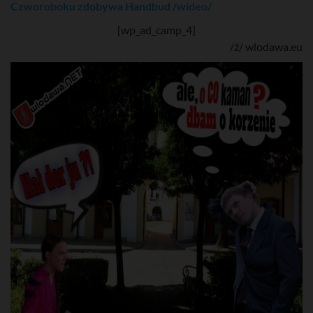
Czworoboku zdobywa Handbud /wideo/
[wp_ad_camp_4]
/ź/ wlodawa.eu