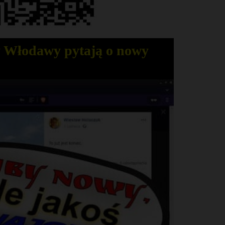
 Włodawy pytają o nowy