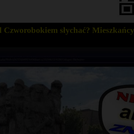
d Czworobokiem słychać? Mieszkańcy