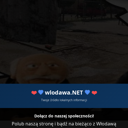
❤️
💙
wlodawa.NET
💙
❤️
Twoje źródło lokalnych informacji
Dołącz do naszej społeczności!
Polub naszą stronę i bądź na bieżąco z Włodawą