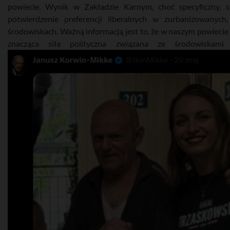
powiecie. Wynik w Zakładzie Karnym, choć specyficzny, s
potwierdzenie preferencji liberalnych w zurbanizowanych
środowiskach. Ważną informacją jest to, że w naszym powiecie 
znacząca siła polityczna związana ze środowiskami na