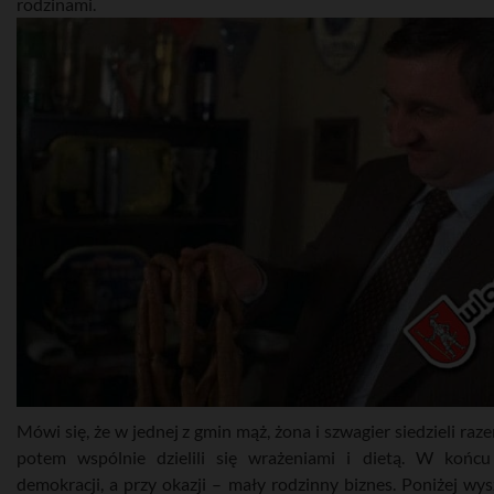
rodzinami.
Mówi się, że w jednej z gmin mąż, żona i szwagier siedzieli raze
potem wspólnie dzielili się wrażeniami i dietą. W końc
demokracji, a przy okazji – mały rodzinny biznes. Poniżej w