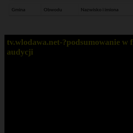
Gmina
Obwodu
Nazwisko i imiona
tv.wlodawa.net-?️podsumowanie w 
audycji