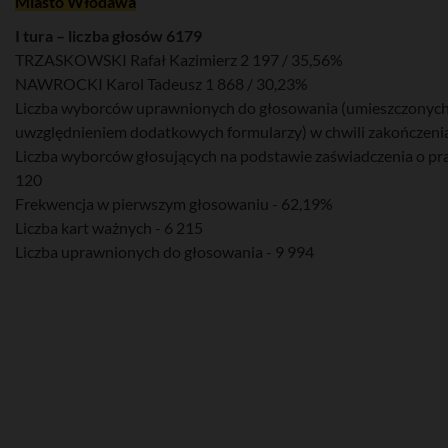
Miasto Włodawa
I tura – liczba głosów 6179
TRZASKOWSKI Rafał Kazimierz 2 197 / 35,56%
NAWROCKI Karol Tadeusz 1 868 / 30,23%
Liczba wyborców uprawnionych do głosowania (umieszczonych w
uwzględnieniem dodatkowych formularzy) w chwili zakończenia
Liczba wyborców głosujących na podstawie zaświadczenia o pr
120
Frekwencja w pierwszym głosowaniu - 62,19%
Liczba kart ważnych - 6 215
Liczba uprawnionych do głosowania - 9 994