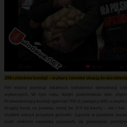
398 członków komisji – wybory również okazją do dorobieni
Nie można pominąć lokalnych bohaterów demokracji czyl
wyborczych. W tym roku, dzięki podniesieniu diet, chętn
Przewodniczący komisji zgarniali 700 zł, zastępcy 600, a zwykli
drugiej turze, co prawda, mniej bo 3/4 tej kwoty – ale i tak
student odczuł przypływ gotówki. Łącznie w powiecie zasia
osób niektóre nazwiska pojawiały się podwójnie, potrójn