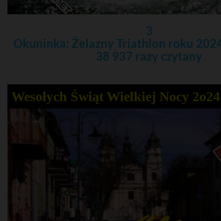
3
Okuninka: Żelazny Triathlon roku 2024
38 937 razy czytany
Wesołych Świąt Wielkiej Nocy 2o24