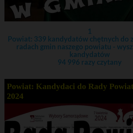
1
Powiat: 339 kandydatów chętnych do 
radach gmin naszego powiatu - wys
kandydatów
94 996 razy czytany
Powiat: Kandydaci do Rady Powia
2024