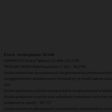
II tura - liczba głosów 18 548
NAWROCKI Karol Tadeusz 11 446 / 61,71%
TRZASKOWSKI Rafał Kazimierz 7 102 / 38,29%
Liczba wyborców uprawnionych do głosowania (umieszczonych w
uwzględnieniem dodatkowych formularzy) w chwili zakończenia
634
Liczba wyborców, którym wydano karty do głosowania w lokal
(liczba podpisów w spisie oraz adnotacje o wydaniu karty bez 
podpisem w spisie) - 18 717
Liczba wyborców głosujących na podstawie zaświadczenia o pr