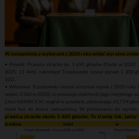
W zestawieniu z wyborami z 2020 roku widać wyraźne zmian
• Powiat: Prawica straciła ok. 1 650 głosów (Duda w 2020:
2025: 11 446), natomiast Trzaskowski zyskał ponad 1 300 g
102).
• Włodawa: Trzaskowski niemal utrzymał wynik z 2020 roku 
wobec 3 366 w 2020), co pokazuje stabilność jego miejskiego za
Choć NAWROCKI wygrał w powiecie, zdobywając 61,71% głosów
może być do końca zadowolony. W porównaniu do wyniku
prawica straciła około 1 650 głosów. To trochę tak, jakby 
średnia wieś w pow