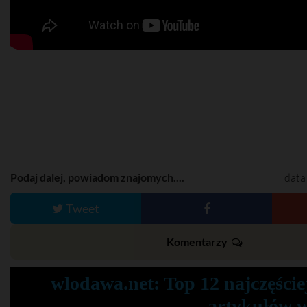
Podaj dalej, powiadom znajomych....
data
Tweet
Komentarzy
wlodawa.net: Top 12 najczęście
artykułów 