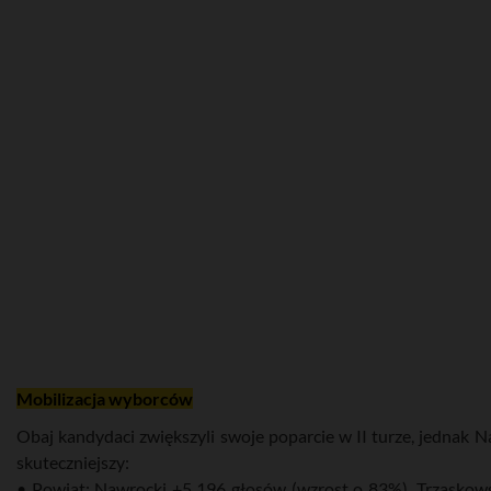
Mobilizacja wyborców
Obaj kandydaci zwiększyli swoje poparcie w II turze, jednak N
skuteczniejszy:
• Powiat: Nawrocki +5 196 głosów (wzrost o 83%), Trzaskows