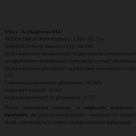
II tura – liczba głosów 6447
TRZASKOWSKI Rafał Kazimierz 3 334 / 51,71%
NAWROCKI Karol Tadeusz 3 113 / 48,29%
Liczba wyborców uprawnionych do głosowania (umieszczonych w
uwzględnieniem dodatkowych formularzy) w chwili zakończenia
Liczba wyborców głosujących na podstawie zaświadczenia o pr
176
Frekwencja w ponownym głosowaniu - 66,94%
Liczba kart ważnych - 6 507
Liczba uprawnionych do głosowania - 9 721
Prosta matematyka pokazuje, że
większość wyborców 
kandydata
, ale przeciw kandydatowi - wystarczy od ostate
wynik z pierwszej tury i mamy rezultat nastrojów wyborczych.