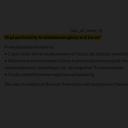
[wp_ad_camp_4]
Skąd pochodziły te dodatkowe głosy w II turze?
Prawdopodobnie były to:
• Część osób, które nie głosowały w I turze, ale zostały zmobili
• Wyborcy konserwatywni którzy w pierwszej turze poprali Me
niezdecydowani, obawiający się się wygranej Trzaskowskiego.
• Osoby zmobilizowane negatywną kampanią.
Tak więc to elektorat Brauna i Mentzena dał zwycięstwo Nawr