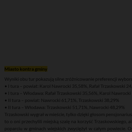
Miasto kontra gminy
Wyniki obu tur pokazują silne zróżnicowanie preferencji wybor
• I tura – powiat: Karol Nawrocki 35,58%, Rafał Trzaskowski 2
• I tura – Włodawa: Rafał Trzaskowski 35,56%, Karol Nawrock
• II tura – powiat: Nawrocki 61,71%, Trzaskowski 38,29%
• II tura – Włodawa: Trzaskowski 51,71%, Nawrocki 48,29%
Trzaskowski wygrał w mieście, tylko dzięki głosom pensjonariu
to o oni przechylili miejską szalę na korzyść Trzaskowskiego, a
poparciu w gminach wiejskich zwyciężył w całym powiecie. O