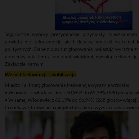
Tegoroczne wybory prezydenckie przyniosły mieszkańco
powiatu nie tylko emocje, ale i ciekawe wnioski na temat l
politycznych. Dane z obu tur głosowania pokazują wyraźne z
pomiędzy miastem a gminami wiejskimi, wysoką frekwencję i
Zakładzie Karnym.
Wzrost frekwencji – mobilizacja
Między I a II turą głosowania frekwencja wyraźnie wzrosła:
• W powiecie włodawskim: z 60,96% do 65,39% (980 głosów wię
• W samej Włodawie: z 62,19% do 66,94% (268 głosów więcej).
Co ciekawe, frekwencja miejska była nieco wyższa niż w powiec