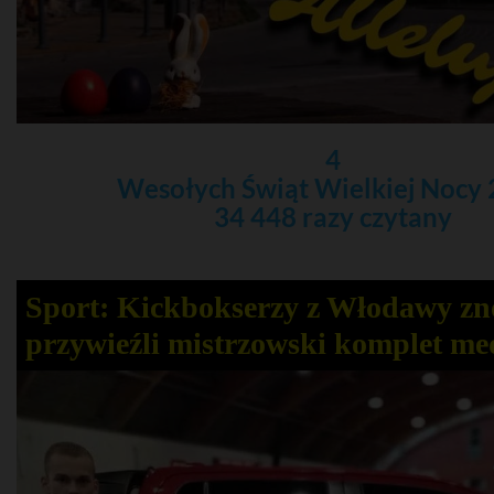
4
Wesołych Świąt Wielkiej Nocy
34 448 razy czytany
Sport: Kickbokserzy z Włodawy z
przywieźli mistrzowski komplet me