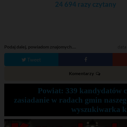
24 694 razy czytany
Podaj dalej, powiadom znajomych....
data
Tweet
Komentarzy
Powiat: 339 kandydatów 
zasiadanie w radach gmin naszeg
wyszukiwarka 