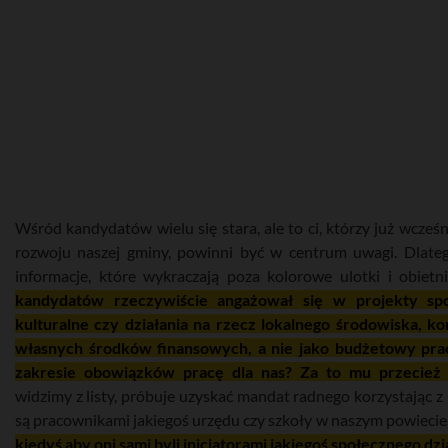
Wśród kandydatów wielu się stara, ale to ci, którzy już wcześni
rozwoju naszej gminy, powinni być w centrum uwagi. Dlate
informacje, które wykraczają poza kolorowe ulotki i obiet
kandydatów rzeczywiście angażował się w projekty spo
kulturalne czy działania na rzecz lokalnego środowiska, ko
własnych środków finansowych, a nie jako budżetowy pr
zakresie obowiązków pracę dla nas? Za to mu przecież 
widzimy z listy, próbuje uzyskać mandat radnego korzystając z 
są pracownikami jakiegoś urzędu czy szkoły w naszym powiecie
kiedyś aby oni sami byli inicjatorami jakiegoś społecznego dzi