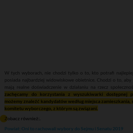
W tych wyborach, nie chodzi tylko o to, kto potrafi najlepi
posiada najbardziej widowiskowe obietnice. Chodzi o to, aby
mają realne doświadczenie w działaniu na rzecz społecznoś
zachęcamy do korzystania z wyszukiwarki dostępnej po
możemy znaleźć kandydatów według miejsca zamieszkania, 
komitetu wyborczego, z którym są związani.
Zobacz również:.
Powiat: Oni to rachowali wybory do Sejmu i Senatu 2019