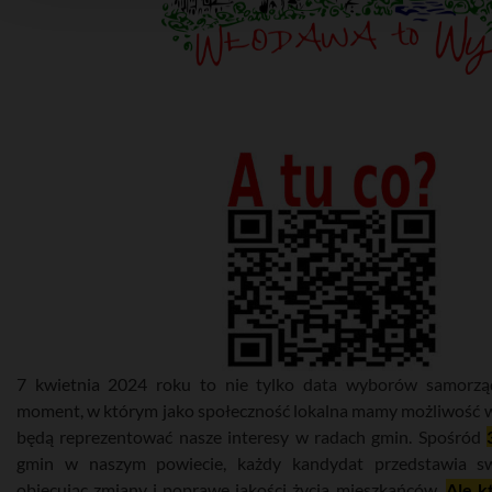
7 kwietnia 2024 roku to nie tylko data wyborów samorzą
moment, w którym jako społeczność lokalna mamy możliwość w
będą reprezentować nasze interesy w radach gmin. Spośród
gmin w naszym powiecie, każdy kandydat przedstawia sw
obiecując zmiany i poprawę jakości życia mieszkańców.
Ale k