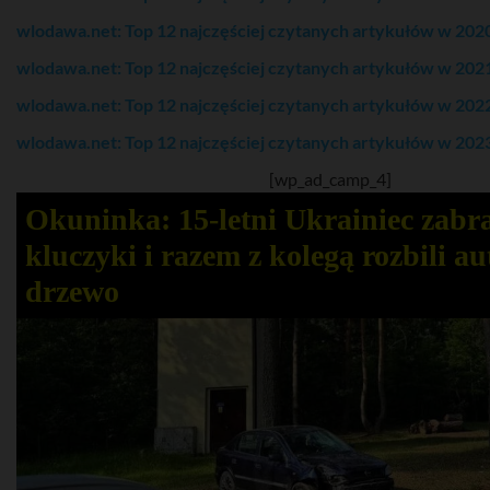
wlodawa.net: Top 12 najczęściej czytanych artykułów w 202
wlodawa.net: Top 12 najczęściej czytanych artykułów w 202
wlodawa.net: Top 12 najczęściej czytanych artykułów w 202
wlodawa.net: Top 12 najczęściej czytanych artykułów w 202
[wp_ad_camp_4]
Okuninka: 15-letni Ukrainiec zabr
kluczyki i razem z kolegą rozbili au
drzewo