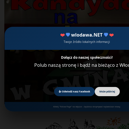
❤️
💙
wlodawa.NET
💙
❤️
Twoje źródło lokalnych informacji
Dołącz do naszej społeczności!
Polub naszą stronę i bądź na bieżąco z Wł
👍 Odwiedź nasz Facebook
Może później
Kliknij "Follow Page" na wtyczce – będziesz otrzymywać najświeższe newsy.