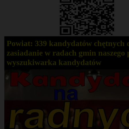
Powiat: 339 kandydatów chętnych 
zasiadanie w radach gmin naszego 
wyszukiwarka kandydatów