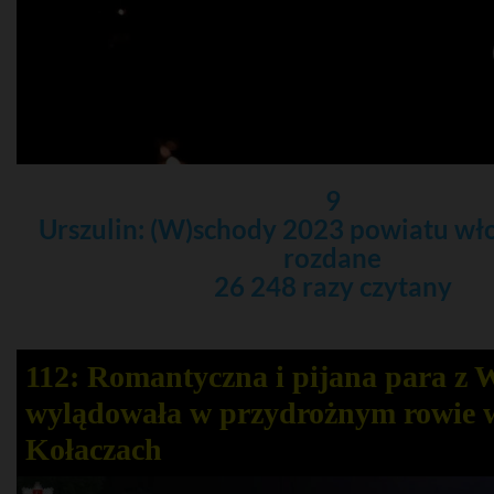
9
Urszulin: (W)schody 2023 powiatu w
rozdane
26 248 razy czytany
112: Romantyczna i pijana para z
wylądowała w przydrożnym rowie 
Kołaczach