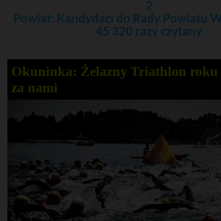
2
Powiat: Kandydaci do Rady Powiatu 
45 320 razy czytany
Okuninka: Żelazny Triathlon roku 
za nami