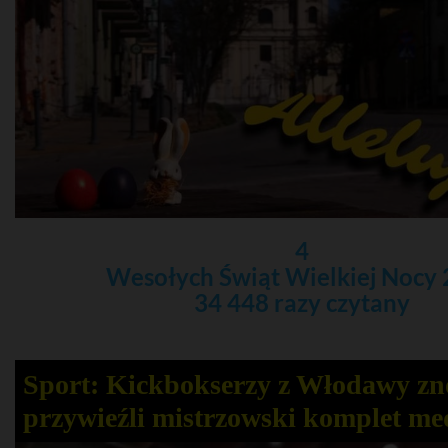
4
Wesołych Świąt Wielkiej Nocy
34 448 razy czytany
Sport: Kickbokserzy z Włodawy z
przywieźli mistrzowski komplet me