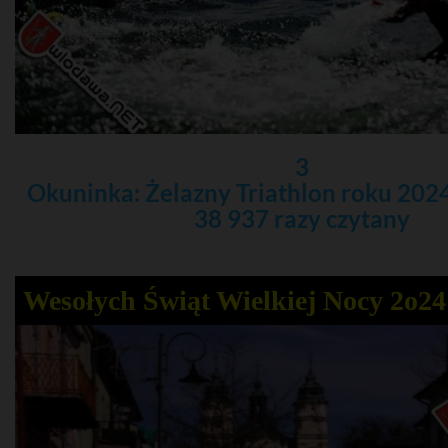
3
Okuninka: Żelazny Triathlon roku 2024
38 937 razy czytany
Wesołych Świąt Wielkiej Nocy 2o24