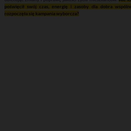
poświęcił swój czas, energię i zasoby dla dobra wspólno
rozpoczęła się kampania wyborcza?