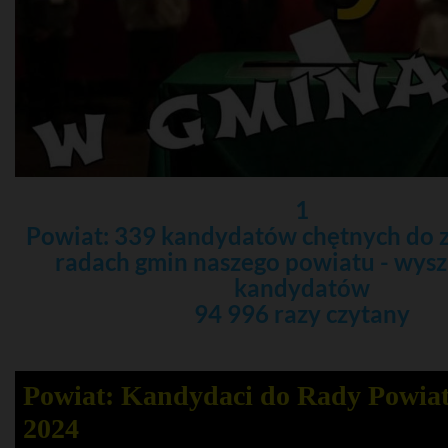
1
Powiat: 339 kandydatów chętnych do 
radach gmin naszego powiatu - wys
kandydatów
94 996 razy czytany
Powiat: Kandydaci do Rady Powia
2024