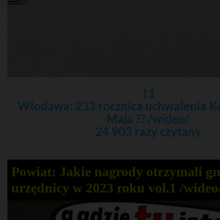
11
Włodawa: 233 rocznica uchwalenia Ko
Maja ?? /wideo/
24 903 razy czytany
Powiat: Jakie nagrody otrzymali g
urzędnicy w 2023 roku vol.1 /wideo