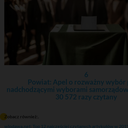
6
Powiat: Apel o rozważny wybór 
nadchodzącymi wyborami samorządow
30 572 razy czytany
Zobacz również:.
wlodawa.net: Top 12 najczęściej czytanych artykułów w 201