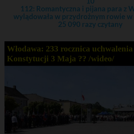
10
112: Romantyczna i pijana para z
wylądowała w przydrożnym rowie w
25 090 razy czytany
Włodawa: 233 rocznica uchwalenia
Konstytucji 3 Maja ?? /wideo/