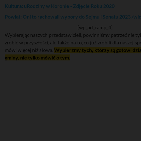
Kultura: uRodziny w Koronie - Zdjęcie Roku 2020
Powiat: Oni to rachowali wybory do Sejmu i Senatu 2023 /wi
[wp_ad_camp_4]
Wybierając naszych przedstawicieli, powinniśmy patrzeć nie tyl
zrobić w przyszłości, ale także na to, co już zrobili dla naszej s
mówi więcej niż słowa.
Wybierzmy tych, którzy są gotowi dzia
gminy, nie tylko mówić o tym.