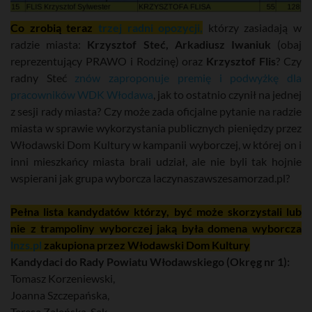
Co zrobią teraz
trzej radni opozycji,
którzy zasiadają w
radzie miasta:
Krzysztof Steć, Arkadiusz Iwaniuk
(obaj
reprezentujący PRAWO i Rodzinę) oraz
Krzysztof Flis
? Czy
radny Steć
znów zaproponuje premię i podwyżkę dla
pracowników WDK Włodawa
, jak to ostatnio czynił na jednej
z sesji rady miasta? Czy może zada oficjalne pytanie na radzie
miasta w sprawie wykorzystania publicznych pieniędzy przez
Włodawski Dom Kultury w kampanii wyborczej, w której on i
inni mieszkańcy miasta brali udział, ale nie byli tak hojnie
wspierani jak grupa wyborcza laczynaszawszesamorzad.pl?
Pełna lista kandydatów którzy, być może skorzystali lub
nie z trampoliny wyborczej jaką była domena wyborcza
lnzs.pl
zakupiona przez Włodawski Dom Kultury
Kandydaci do Rady Powiatu Włodawskiego (Okręg nr 1):
Tomasz Korzeniewski,
Joanna Szczepańska,
Teresa Zaleńska-Sak,