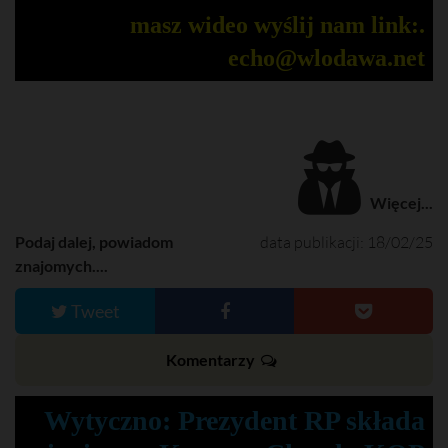
masz wideo wyślij nam link:.
echo@wlodawa.net
Więcej...
Podaj dalej, powiadom
data publikacji: 18/02/25
znajomych....
Tweet
Komentarzy
Wytyczno: Prezydent RP składa