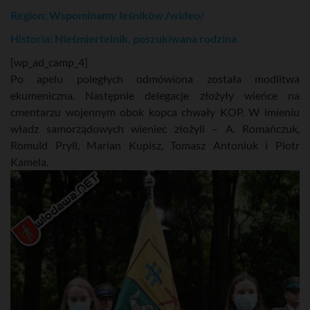
Region: Wspominamy leśników /wideo/
Historia: Nieśmiertelnik, poszukiwana rodzina
[wp_ad_camp_4]
Po apelu poległych odmówiona została modlitwa
ekumeniczna. Następnie delegacje złożyły wieńce na
cmentarzu wojennym obok kopca chwały KOP. W imieniu
władz samorządowych wieniec złożyli – A. Romańczuk,
Romuld Pryll, Marian Kupisz, Tomasz Antoniuk i Piotr
Kamela.