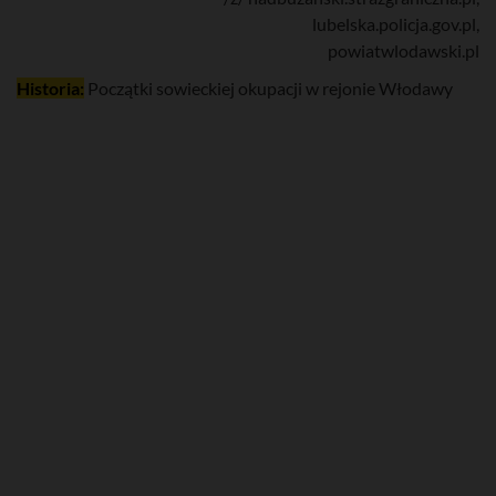
lubelska.policja.gov.pl,
powiatwlodawski.pl
Historia:
Początki sowieckiej okupacji w rejonie Włodawy