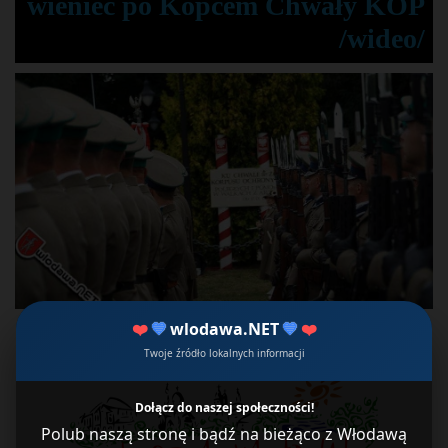
wieniec po Kopcem Chwały KOP
/wideo/
❤️
💙
wlodawa.NET
💙
❤️
Twoje źródło lokalnych informacji
Dołącz do naszej społeczności!
Polub naszą stronę i bądź na bieżąco z Włodawą