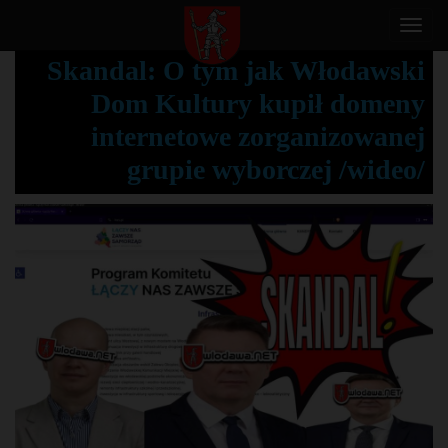
T
o
Skandal: O tym jak Włodawski
g
Dom Kultury kupił domeny
g
l
internetowe zorganizowanej
e
grupie wyborczej /wideo/
n
a
v
i
g
a
t
i
o
n