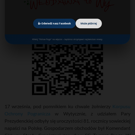
👍 Odwiedź nasz Facebook
Może później
Kliknij "Follow Page" na wtyczce – będziesz otrzymywać najświeższe newsy.
17 września, pod pomnikiem ku chwale żołnierzy
Korpusu
Ochrony Pogranicza
w Wytycznie, z udziałem Pary
Prezydenckiej odbyły się uroczystości 81. rocznicy sowieckiej
napaści na Polskę. Gospodarzem obchodów był Komendant