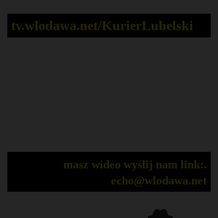
tv.wlodawa.net/KurierLubelski
masz wideo wyślij nam link:.
echo@wlodawa.net