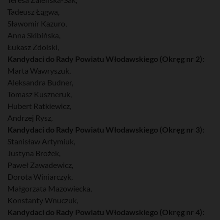
Tadeusz Łągwa,
Sławomir Kazuro,
Anna Skibińska,
Łukasz Zdolski,
Kandydaci do Rady Powiatu Włodawskiego (Okręg nr 2):
Marta Wawryszuk,
Aleksandra Budner,
Tomasz Kuszneruk,
Hubert Ratkiewicz,
Andrzej Rysz,
Kandydaci do Rady Powiatu Włodawskiego (Okręg nr 3):
Stanisław Artymiuk,
Justyna Brożek,
Paweł Zawadewicz,
Dorota Winiarczyk,
Małgorzata Mazowiecka,
Konstanty Wnuczuk,
Kandydaci do Rady Powiatu Włodawskiego (Okręg nr 4):