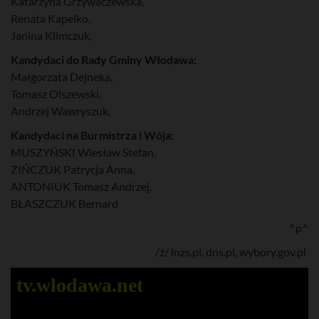
Katarzyna Grzywaczewska,
Renata Kapelko,
Janina Klimczuk,
Kandydaci do Rady Gminy Włodawa:
Małgorzata Dejneka,
Tomasz Olszewski,
Andrzej Wawryszuk,
Kandydaci na Burmistrza i Wója:
MUSZYŃSKI Wiesław Stefan,
ZIŃCZUK Patrycja Anna,
ANTONIUK Tomasz Andrzej,
BŁASZCZUK Bernard
^p^
/ź/ lnzs.pl, dns.pl, wybory.gov.pl
tv.wlodawa.net