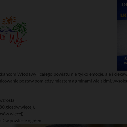
ańcom Włodawy i całego powiatu nie tylko emocje, ale i ciekawe
icowanie postaw pomiędzy miastem a gminami wiejskimi, wysoką f
wzrosła:
0 głosów więcej),
sów więcej).
niż w powiecie ogółem.