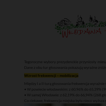
Tegoroczne wybory prezydenckie przyniosły mieszk
Dane z obu tur głosowania pokazują wyraźne zróżn
Wzrost frekwencji – mobilizacja
Między I a II turą głosowania frekwencja wyraźnie 
• W powiecie włodawskim: z 60,96% do 65,39% (98
• W samej Włodawie: z 62,19% do 66,94% (268 gło
Co ciekawe, frekwencja miejska była nieco wyższa 