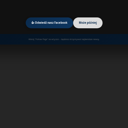
👍 Odwiedź nasz Facebook
Może później
Kliknij "Follow Page" na wtyczce – będziesz otrzymywać najświeższe newsy.