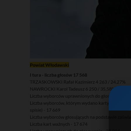
Powiat Włodawski
I tura - liczba głosów 17 568
TRZASKOWSKI Rafał Kazimierz 4 263 / 24,27%
NAWROCKI Karol Tadeusz 6 250 / 35,58%
Liczba wyborców uprawnionych do głosowania (umi
Liczba wyborców, którym wydano karty do głosowa
spisie) - 17 669
Liczba wyborców głosujących na podstawie zaświa
Liczba kart ważnych - 17 674
Liczba uprawnionych do głosowania - 28 994