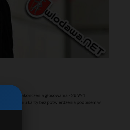
 w chwili zakończenia głosowania - 28 994
acje o wydaniu karty bez potwierdzenia podpisem w