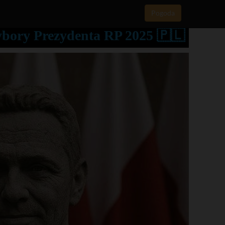
Pogoda
ybory Prezydenta RP 2025 🇵🇱