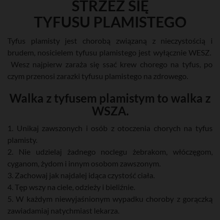
STRZEŻ SIĘ
TYFUSU PLAMISTEGO
Tyfus plamisty jest chorobą związaną z nieczystością i
brudem, nosicielem tyfusu plamistego jest wyłącznie WESZ.
Wesz najpierw zaraża się ssać krew chorego na tyfus, po
czym przenosi zarazki tyfusu plamistego na zdrowego.
Walka z tyfusem plamistym to walka z
WSZA.
1. Unikaj zawszonych i osób z otoczenia chorych na tyfus
plamisty.
2. Nie udzielaj żadnego noclegu żebrakom, włóczęgom,
cyganom, żydom i innym osobom zawszonym.
3. Zachowaj jak najdalej idąca czystość ciała.
4. Tęp wszy na ciele, odzieży i bieliźnie.
5. W każdym niewyjaśnionym wypadku choroby z gorączką
zawiadamiaj natychmiast lekarza.