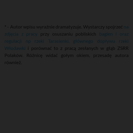
*
- Autor wpisu wyraźnie dramatyzuje. Wystarczy spojrzeć
na
zdjęcia z pracy
przy osuszaniu pobliskich
bagien i oraz
regulacji np rzeki Tarasienki, głównego dopływu rzeki
Włodawki
i porównać to z pracą zesłanych w głąb ZSRR
Polaków. Różnicę widać gołym okiem, przesadę autora
również.