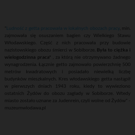
"
Ludność z getta pracowała w lokalnych obozach pracy
, min.
zajmowała się osuszaniem bagien czy Wielkiego Stawu
Włodawskiego. Część z nich pracowała przy budowie
nazistowskiego obozu śmierci w Sobiborze.
Była to ciężka i
wielogodzinna praca*
, za którą nie otrzymywano żadnego
wynagrodzenia. Łącznie getto zajmowało powierzchnię 500
metrów kwadratowych i posiadało niewielką liczbę
budynków mieszkalnych. Kres włodawskiego getta nastąpił
w pierwszych dniach 1943 roku, kiedy to wywieziono
ostatnich Żydów do obozu zagłady w Sobiborze. Wtedy
miasto zostało uznane za Judenrein, czyli wolne od Żydów" -
muzeumwlodawa.pl