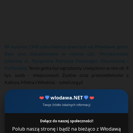
W styczniu 1940 roku Niemcy utworzyli we Włodawie getto.
Było ono zlokalizowane w rejonie ulic: Wyrykowskiej
(obecnej ul. Tysiąclecia Państwa Polskiego), Okunińskiej i
Kotlarskiej.
Teren getta był ogrodzony. Uwięziono w nim ok. 9
tys. osób - miejscowych Żydów oraz przesiedleńców z
Kalisza, Mielca i Wiednia. - sztetl.org.pl
❤️
💙
wlodawa.NET
💙
❤️
Twoje źródło lokalnych informacji
Dołącz do naszej społeczności!
Polub naszą stronę i bądź na bieżąco z Włodawą