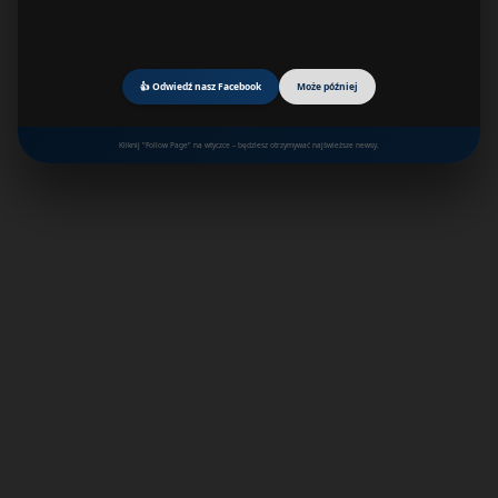
👍 Odwiedź nasz Facebook
Może później
Kliknij "Follow Page" na wtyczce – będziesz otrzymywać najświeższe newsy.