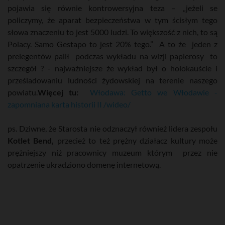
pojawia się równie kontrowersyjna teza – „jeżeli se
policzymy, że aparat bezpieczeństwa w tym ścisłym tego
słowa znaczeniu to jest 5000 ludzi. To większość z nich, to są
Polacy. Samo Gestapo to jest 20% tego.” A to że jeden z
prelegentów palił podczas wykładu na wizji papierosy to
szczegół ? - najważniejsze że wykład był o holokauście i
prześladowaniu ludności żydowskiej na terenie naszego
powiatu.
Więcej tu:
Włodawa: Getto we Włodawie -
zapomniana karta historii II /wideo/
ps. Dziwne, że Starosta nie odznaczył również lidera zespołu
Kotlet Bend,
przecież to też prężny działacz kultury może
prężniejszy niż pracownicy muzeum którym przez nie
opatrzenie ukradziono domenę internetową.