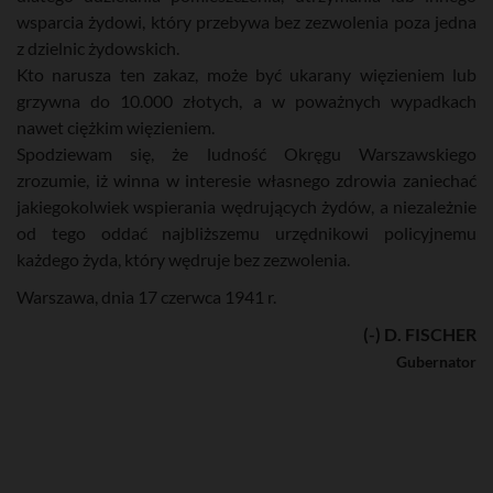
wsparcia żydowi, który przebywa bez zezwolenia poza jedna
z dzielnic żydowskich.
Kto narusza ten zakaz, może być ukarany więzieniem lub
grzywna do 10.000 złotych, a w poważnych wypadkach
nawet ciężkim więzieniem.
Spodziewam się, że ludność Okręgu Warszawskiego
zrozumie, iż winna w interesie własnego zdrowia zaniechać
jakiegokolwiek wspierania wędrujących żydów, a niezależnie
od tego oddać najbliższemu urzędnikowi policyjnemu
każdego żyda, który wędruje bez zezwolenia.
Warszawa, dnia 17 czerwca 1941 r.
(-) D. FISCHER
Gubernator