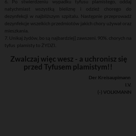
6. Po stwierdzeniu wypadku tyfusu plamistego, oddaj
natychmiast wszystką bieliznę i odzież chorego do
dezynfekcji w najbliższym szpitalu. Następnie przeprowadź
dezynfekcje wszelkich przedmiotów jakich chory używał oraz
mieszkania.
7. Unikaj żydów, bo są najbardziej] zawszeni. 90%. chorych na
tyfus plamisty to ŻYDZI.
Zwalczaj więc wesz - a uchronisz się
przed Tyfusem plamistym!!
Der Kreisaupimann
I.V.
(-) VOLKMANN