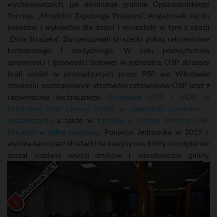
wychowawczych, jak eliminacje gminne Ogólnopolskiego
Turnieju „Młodzież Zapobiega Pożarom”. Angażowali się do
pokazów i wykładów dla dzieci i młodzieży w tym z okazji
„Dnia Strażaka”. Zorganizowali strażacki pokaz ratownictwa
technicznego i medycznego. W celu podwyższenia
sprawności i gotowości bojowej w jednostce OSP strażacy
brali udział w prowadzonych przez PSP we Włodawie
szkoleniu podstawowym strażaków ratowników OSP oraz z
ratownictwa technicznego.
Druhowie OSP i MDP w
Urszulinie brali czynny udział w zawodach sportowo –
pożarniczych
, a także w
turnieju o puchar Prezesa OSP
Urszulin w piłkę siatkową.
Ponadto Jednostka w 2019 r.
wydała kalendarz strażacki na kolejny rok, który nieodpłatnie
został rozdany wśród druhów i mieszkańców gminy.