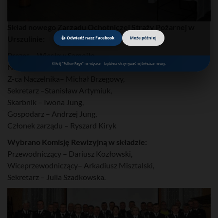
Skład nowego Zarządu Ochotniczej Straży Pożarnej w
Urszulinie:
👍 Odwiedź nasz Facebook
Może później
Prezes – Wiesław Samojło,
Kliknij "Follow Page" na wtyczce – będziesz otrzymywać najświeższe newsy.
Naczelnik – Jan Lewandowski,
Z-ca Naczelnika– Michał Brzegowy,
Sekretarz –Stanisław Artymiuk,
Skarbnik – Iwona Jung,
Gospodarz – Andrzej Jung,
Członek zarządu – Ryszard Kiryk
Wybrano Komisję Rewizyjną w składzie:
Przewodniczący – Dariusz Kozłowski,
Wiceprzewodniczący– Arkadiusz Misztalski,
Sekretarz – Julia Szadkowska.