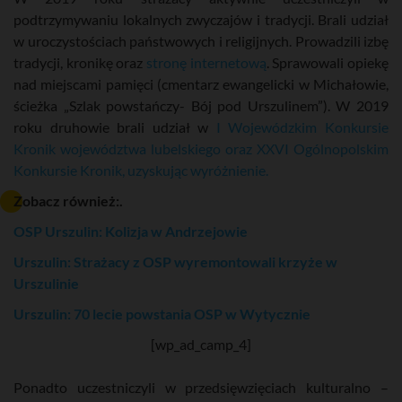
podtrzymywaniu lokalnych zwyczajów i tradycji. Brali udział
w uroczystościach państwowych i religijnych. Prowadzili izbę
tradycji, kronikę oraz
stronę internetową
. Sprawowali opiekę
nad miejscami pamięci (cmentarz ewangelicki w Michałowie,
ścieżka „Szlak powstańczy- Bój pod Urszulinem”). W 2019
roku druhowie brali udział w
I Wojewódzkim Konkursie
Kronik województwa lubelskiego oraz XXVI Ogólnopolskim
Konkursie Kronik, uzyskując wyróżnienie.
Zobacz również:.
OSP Urszulin: Kolizja w Andrzejowie
Urszulin: Strażacy z OSP wyremontowali krzyże w
Urszulinie
Urszulin: 70 lecie powstania OSP w Wytycznie
[wp_ad_camp_4]
Ponadto uczestniczyli w przedsięwzięciach kulturalno –