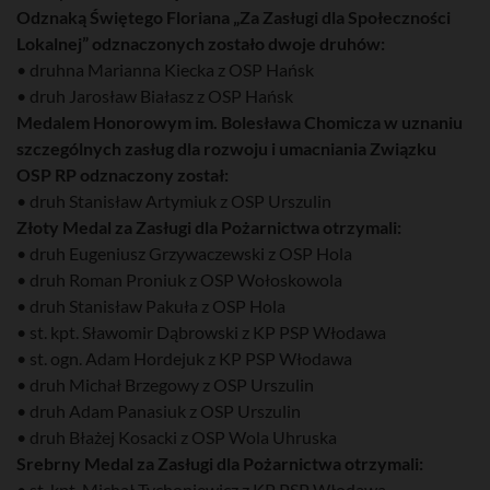
Odznaką Świętego Floriana „Za Zasługi dla Społeczności
Lokalnej” odznaczonych zostało dwoje druhów:
• druhna Marianna Kiecka z OSP Hańsk
• druh Jarosław Białasz z OSP Hańsk
Medalem Honorowym im. Bolesława Chomicza w uznaniu
szczególnych zasług dla rozwoju i umacniania Związku
OSP RP odznaczony został:
• druh Stanisław Artymiuk z OSP Urszulin
Złoty Medal za Zasługi dla Pożarnictwa otrzymali:
• druh Eugeniusz Grzywaczewski z OSP Hola
• druh Roman Proniuk z OSP Wołoskowola
• druh Stanisław Pakuła z OSP Hola
• st. kpt. Sławomir Dąbrowski z KP PSP Włodawa
• st. ogn. Adam Hordejuk z KP PSP Włodawa
• druh Michał Brzegowy z OSP Urszulin
• druh Adam Panasiuk z OSP Urszulin
• druh Błażej Kosacki z OSP Wola Uhruska
Srebrny Medal za Zasługi dla Pożarnictwa otrzymali:
• st. kpt. Michał Tychoniewicz z KP PSP Włodawa