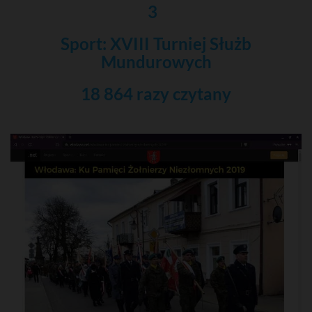
3
Sport: XVIII Turniej Służb
Mundurowych
18 864 razy czytany