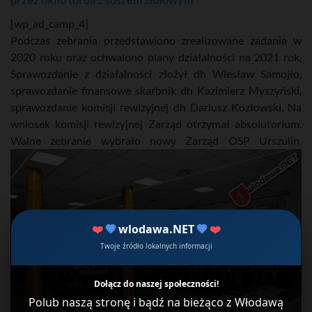
[wp_ad_camp_4]
Podczas zebrania przedstawiono zrealizowane zadania w
2020 roku oraz uchwalono plany działalności na 2021 rok,
Sprawozdanie z działalności złożył dh Wiesław Samojło,
sprawozdanie finansowe skarbnik dh Kazimierz Myszyński,
sprawozdanie komisji rewizyjnej dh Dariusz Kozłowski. Na
wniosek komisji rewizyjnej Zarząd otrzymał absolutorium.
Walne zebranie wybrało nowy Zarząd OSP Urszulin.
❤️
💙
wlodawa.NET
💙
❤️
Twoje źródło lokalnych informacji
Dołącz do naszej społeczności!
Polub naszą stronę i bądź na bieżąco z Włodawą