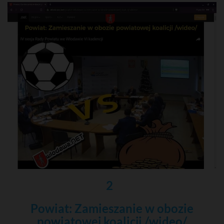
2
Powiat: Zamieszanie w obozie
powiatowej koalicji /wideo/