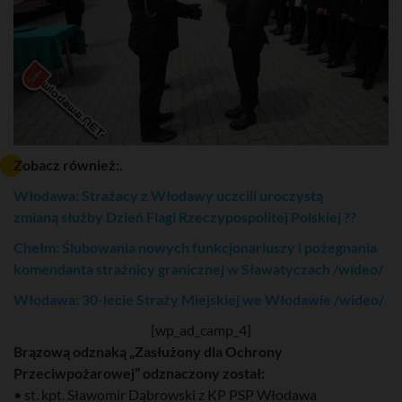
Zobacz również:.
Włodawa: Strażacy z Włodawy uczcili uroczystą
zmianą służby Dzień Flagi Rzeczypospolitej Polskiej ??
Chełm: Ślubowania nowych funkcjonariuszy i pożegnania
komendanta strażnicy granicznej w Sławatyczach /wideo/
Włodawa: 30-lecie Straży Miejskiej we Włodawie /wideo/
[wp_ad_camp_4]
Brązową odznaką „Zasłużony dla Ochrony
Przeciwpożarowej” odznaczony został:
• st. kpt. Sławomir Dąbrowski z KP PSP Włodawa