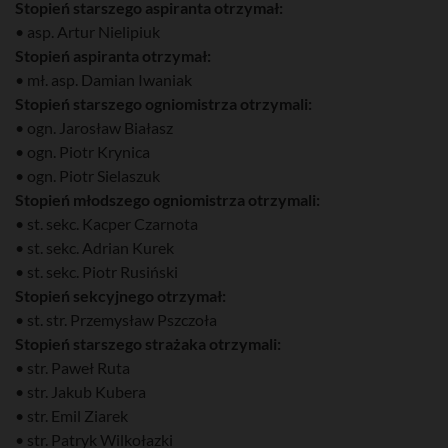
Stopień starszego aspiranta otrzymał:
• asp. Artur Nielipiuk
Stopień aspiranta otrzymał:
• mł. asp. Damian Iwaniak
Stopień starszego ogniomistrza otrzymali:
• ogn. Jarosław Białasz
• ogn. Piotr Krynica
• ogn. Piotr Sielaszuk
Stopień młodszego ogniomistrza otrzymali:
• st. sekc. Kacper Czarnota
• st. sekc. Adrian Kurek
• st. sekc. Piotr Rusiński
Stopień sekcyjnego otrzymał:
• st. str. Przemysław Pszczoła
Stopień starszego strażaka otrzymali:
• str. Paweł Ruta
• str. Jakub Kubera
• str. Emil Ziarek
• str. Patryk Wilkołazki