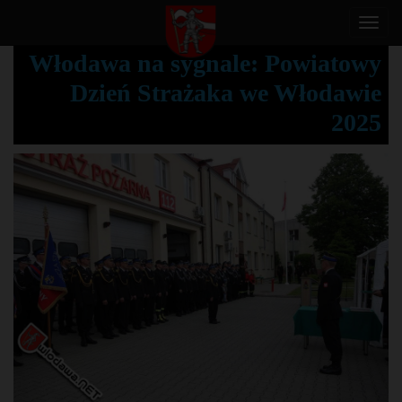
T
o
Włodawa na sygnale: Powiatowy
g
Dzień Strażaka we Włodawie
g
l
2025
e
n
a
v
i
g
a
t
i
o
n