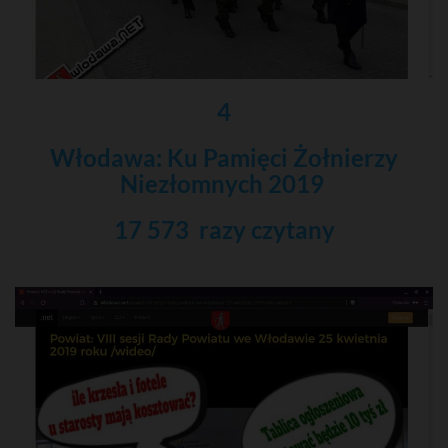
4
Włodawa: Ku Pamięci Żołnierzy
Niezłomnych 2019
17 573 razy czytany