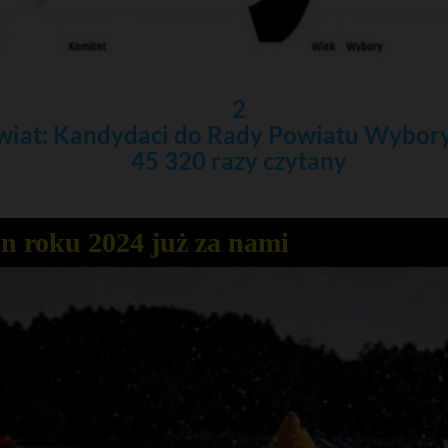
2
wiat: Kandydaci do Rady Powiatu Wybor
45 320 razy czytany
n roku 2024 już za nami