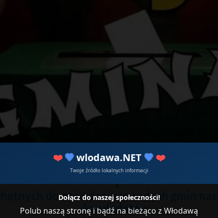
❤️
💙
wlodawa.NET
💙
❤️
Twoje źródło lokalnych informacji
1
hętnych do zasiadanie w radach gmin na
Dołącz do naszej społeczności!
kandydatów
Polub naszą stronę i bądź na bieżąco z Włodawą