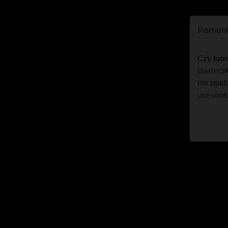
.net
Region
Sport
112
Komuni
Czy lubi
ciasteczk
nie zgad
use cook