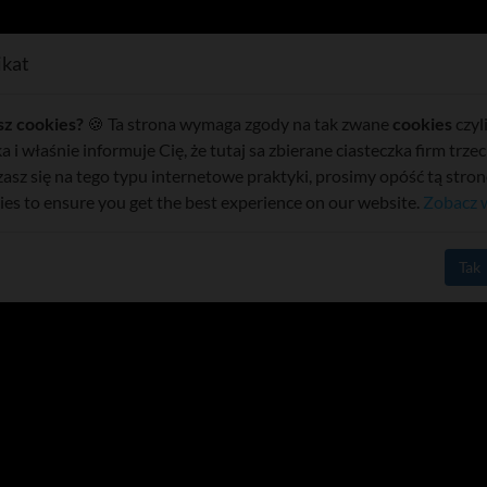
Kontakt
kat
wlodawa.net: Top 12 najczęściej czyt
sz cookies?
🍪 Ta strona wymaga zgody na tak zwane
cookies
czyl
a i właśnie informuje Cię, że tutaj sa zbierane ciasteczka firm trzeci
zasz się na tego typu internetowe praktyki, prosimy opóść tą stro
ies to ensure you get the best experience on our website.
Zobacz 
Tak