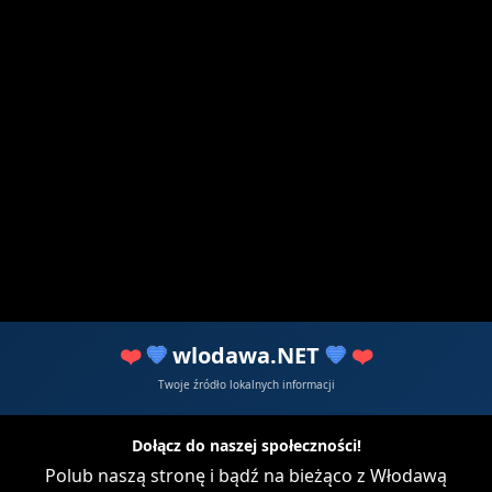
❤️
💙
wlodawa.NET
💙
❤️
2
Twoje źródło lokalnych informacji
Zamieszanie w obozie powiatowej koalicj
Dołącz do naszej społeczności!
Polub naszą stronę i bądź na bieżąco z Włodawą
21 211 razy czytany