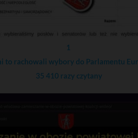
1
i to rachowali wybory do Parlamentu Eu
35 410 razy czytany