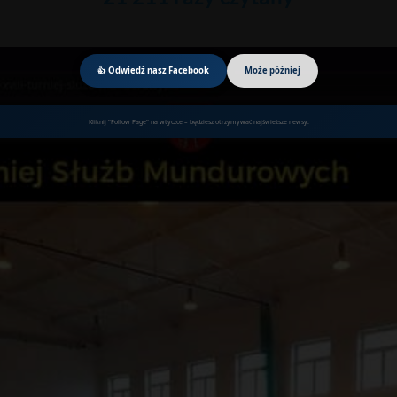
👍 Odwiedź nasz Facebook
Może później
Kliknij "Follow Page" na wtyczce – będziesz otrzymywać najświeższe newsy.