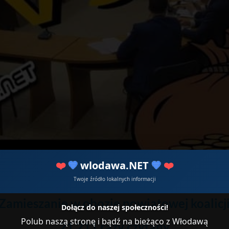
❤️
💙
wlodawa.NET
💙
❤️
2
Twoje źródło lokalnych informacji
Zamieszanie w obozie powiatowej koalicj
Dołącz do naszej społeczności!
Polub naszą stronę i bądź na bieżąco z Włodawą
21 211 razy czytany