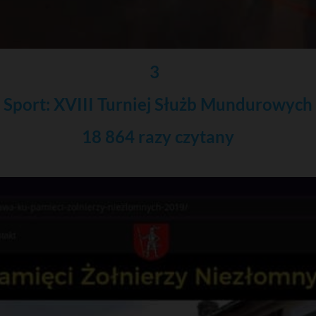
3
Sport: XVIII Turniej Służb Mundurowych
18 864 razy czytany