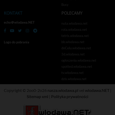
Busy
KONTAKT
POLECAMY
echo＠wlodawa.NET
nuta.wlodawa.net
rota.wlodawa.net
tetris.wlodawa.net
bb.wlodawa.net
Logo do pobrania
doCelu.wlodawa.net
3d.wlodawa.net
ogloszenia.wlodawa.net
spotted.wlodawa.net
tv.wlodawa.net
dzis.wlodawa.net
Copyright © 2oo0-2o26
nasza.wlodawa.pl
vel
wlodawa.NET
|
Sitemap xml
|
Polityka prywatności