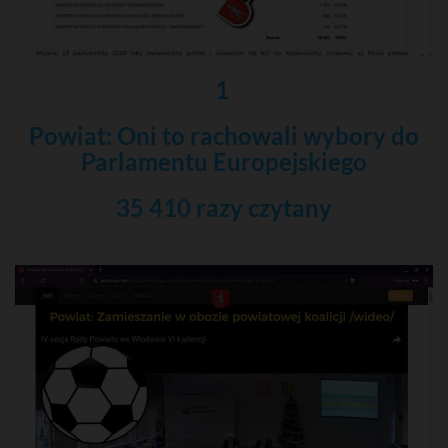
1
Powiat: Oni to rachowali wybory do
Parlamentu Europejskiego
35 410 razy czytany