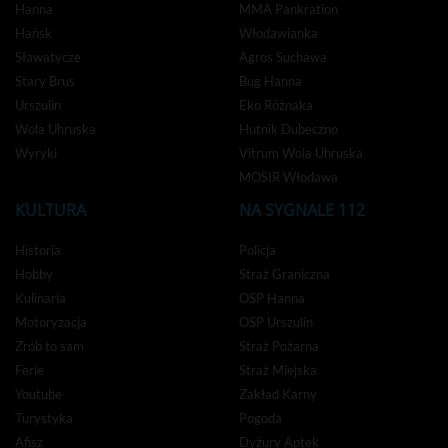
Hanna
MMA Pankration
Hańsk
Włodawianka
Sławatycze
Agros Suchawa
Stary Brus
Bug Hanna
Urszulin
Eko Różnaka
Wola Uhruska
Hutnik Dubeczno
Wyryki
Vitrum Wola Uhruska
MOSIR Włodawa
KULTURA
NA SYGNALE 112
Historia
Policja
Hobby
Straż Graniczna
Kulinaria
OSP Hanna
Motoryzacja
OSP Urszulin
Zrób to sam
Straż Pożarna
Ferie
Straż Miejska
Youtube
Zakład Karny
Turystyka
Pogoda
Afisz
Dyżury Aptek