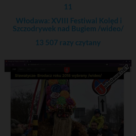
11
Włodawa: XVIII Festiwal Kolęd i
Szczodrywek nad Bugiem /wideo/
13 507 razy czytany