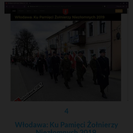
4
Włodawa: Ku Pamięci Żołnierzy
Niezłomnych 2019