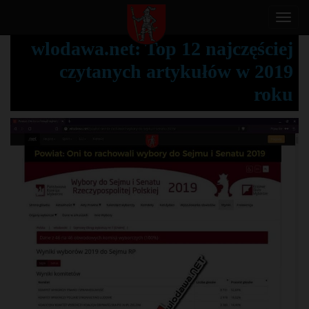
T
o
wlodawa.net: Top 12 najczęściej
g
czytanych artykułów w 2019
g
l
roku
e
n
a
v
i
g
a
t
i
o
n