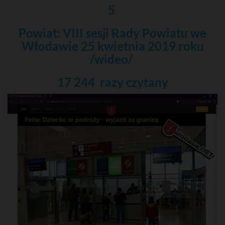
5
Powiat: VIII sesji Rady Powiatu we
Włodawie 25 kwietnia 2019 roku
/wideo/
17 244 razy
czytany