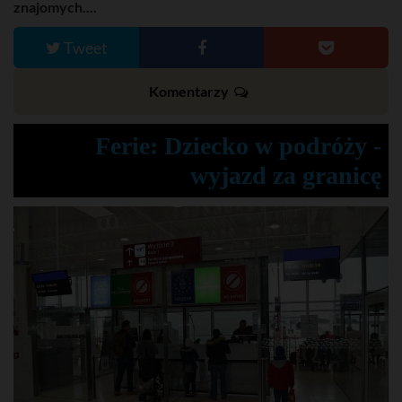
znajomych....
Tweet
Komentarzy
Ferie: Dziecko w podróży -
wyjazd za granicę