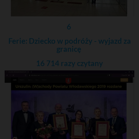
6
Ferie: Dziecko w podróży - wyjazd za
granicę
16 714 razy
czytany