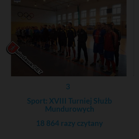
3
Sport: XVIII Turniej Służb
Mundurowych
18 864 razy czytany