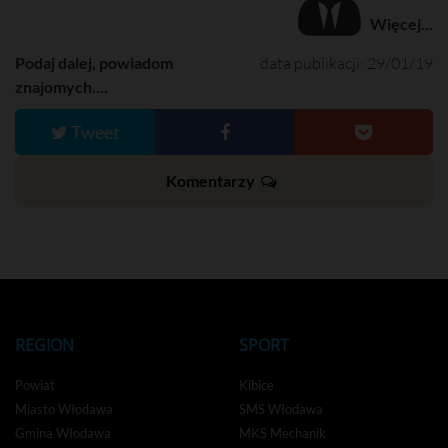
Więcej...
Podaj dalej, powiadom
data publikacji: 29/01/19
znajomych....
Tweet
Komentarzy
REGION
SPORT
Powiat
Kibice
Miasto Włodawa
SMS Włodawa
Gmina Włodawa
MKS Mechanik