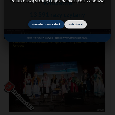
Polub naszą stronę i bądź na bieżąco z Włodawą
Włodawie
13 591 razy czytany
👍 Odwiedź nasz Facebook
Może później
Kliknij "Follow Page" na wtyczce – będziesz otrzymywać najświeższe newsy.