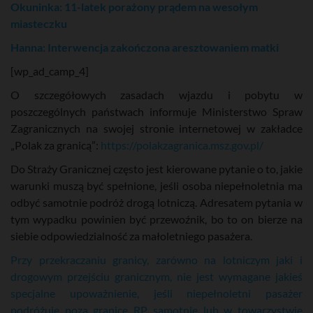
Okuninka: 11-latek porażony prądem na wesołym
miasteczku
Hanna: Interwencja zakończona aresztowaniem matki
[wp_ad_camp_4]
O szczegółowych zasadach wjazdu i pobytu w
poszczególnych państwach informuje Ministerstwo Spraw
Zagranicznych na swojej stronie internetowej w zakładce
„Polak za granicą”:
https://polakzagranica.msz.gov.pl/
Do Straży Granicznej często jest kierowane pytanie o to, jakie
warunki muszą być spełnione, jeśli osoba niepełnoletnia ma
odbyć samotnie podróż drogą lotniczą. Adresatem pytania w
tym wypadku powinien być przewoźnik, bo to on bierze na
siebie odpowiedzialność za małoletniego pasażera.
Przy przekraczaniu granicy, zarówno na lotniczym jaki i
drogowym przejściu granicznym, nie jest wymagane jakieś
specjalne upoważnienie, jeśli niepełnoletni pasażer
podróżuje poza granicę RP samotnie lub w towarzystwie