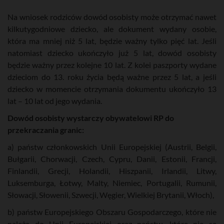
Na wniosek rodziców dowód osobisty może otrzymać nawet
kilkutygodniowe dziecko, ale dokument wydany osobie,
która ma mniej niż 5 lat, będzie ważny tylko pięć lat. Jeśli
natomiast dziecko ukończyło już 5 lat, dowód osobisty
będzie ważny przez kolejne 10 lat. Z kolei paszporty wydane
dzieciom do 13. roku życia będą ważne przez 5 lat, a jeśli
dziecko w momencie otrzymania dokumentu ukończyło 13
lat – 10 lat od jego wydania.
Dowód osobisty wystarczy obywatelowi RP do
przekraczania granic:
a) państw członkowskich Unii Europejskiej (Austrii, Belgii,
Bułgarii, Chorwacji, Czech, Cypru, Danii, Estonii, Francji,
Finlandii, Grecji, Holandii, Hiszpanii, Irlandii, Litwy,
Luksemburga, Łotwy, Malty, Niemiec, Portugalii, Rumunii,
Słowacji, Słowenii, Szwecji, Węgier, Wielkiej Brytanii, Włoch),
b) państw Europejskiego Obszaru Gospodarczego, które nie
należą do Unii Europejskiej oraz państw, które nie są