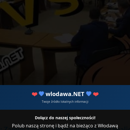
❤️
💙
wlodawa.NET
💙
❤️
Twoje źródło lokalnych informacji
2
Dołącz do naszej społeczności!
Polub naszą stronę i bądź na bieżąco z Włodawą
: Zamieszanie w obozie powiatowej koalic