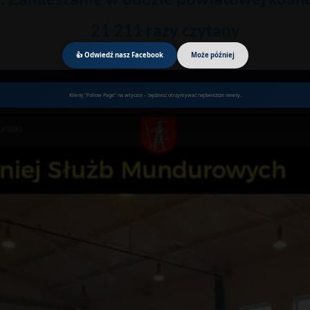
21 211 razy czytany
👍 Odwiedź nasz Facebook
Może później
Kliknij "Follow Page" na wtyczce – będziesz otrzymywać najświeższe newsy.