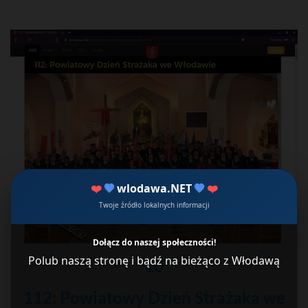
❤️
💙
wlodawa.NET
💙
❤️
Twoje źródło lokalnych informacji
Dołącz do naszej społeczności!
Polub naszą stronę i bądź na bieżąco z Włodawą
10
112: Powiatowy Dzień Strażaka we