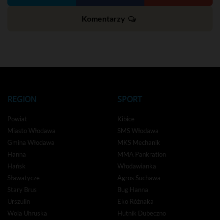
Komentarzy
REGION
SPORT
Powiat
Kibice
Miasto Włodawa
SMS Włodawa
Gmina Włodawa
MKS Mechanik
Hanna
MMA Pankration
Hańsk
Włodawianka
Sławatycze
Agros Suchawa
Stary Brus
Bug Hanna
Urszulin
Eko Różnaka
Wola Uhruska
Hutnik Dubeczno