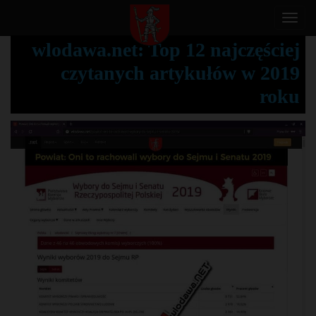
T
o
wlodawa.net: Top 12 najczęściej
g
czytanych artykułów w 2019
g
l
roku
e
n
a
v
i
g
a
t
i
o
n