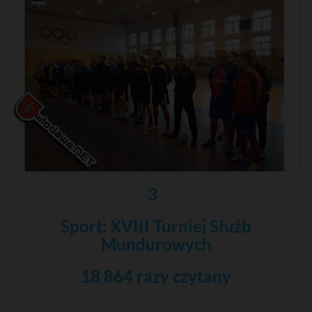
3
Sport: XVIII Turniej Służb
Mundurowych
18 864 razy czytany