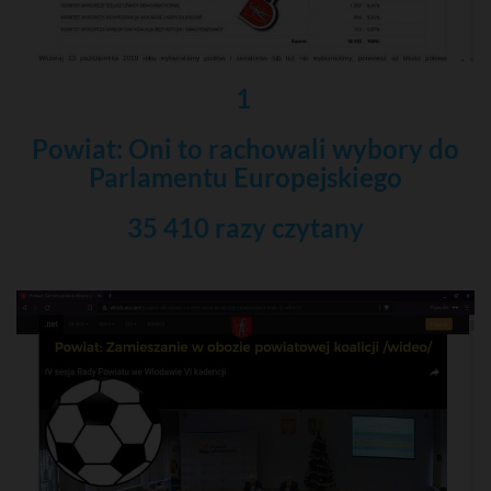
1
Powiat: Oni to rachowali wybory do
Parlamentu Europejskiego
35 410 razy czytany