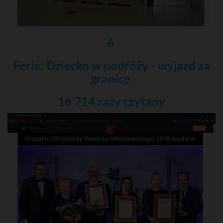
6
Ferie: Dziecko w podróży - wyjazd za
granicę
16 714 razy
czytany