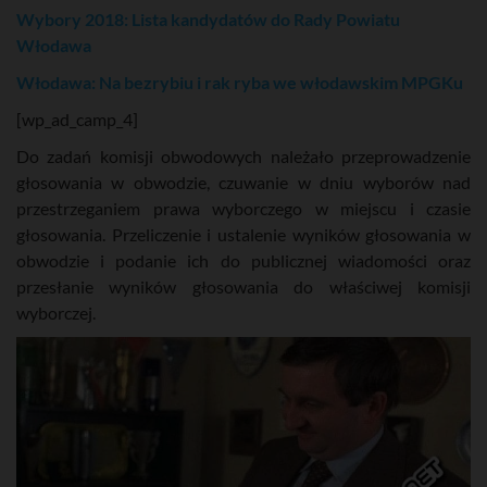
Wybory 2018: Lista kandydatów do Rady Powiatu
Włodawa
Włodawa: Na bezrybiu i rak ryba we włodawskim MPGKu
[wp_ad_camp_4]
Do zadań komisji obwodowych należało przeprowadzenie
głosowania w obwodzie, czuwanie w dniu wyborów nad
przestrzeganiem prawa wyborczego w miejscu i czasie
głosowania. Przeliczenie i ustalenie wyników głosowania w
obwodzie i podanie ich do publicznej wiadomości oraz
przesłanie wyników głosowania do właściwej komisji
wyborczej.