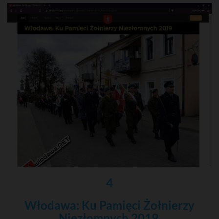
4
Włodawa: Ku Pamięci Żołnierzy
Niezłomnych 2019