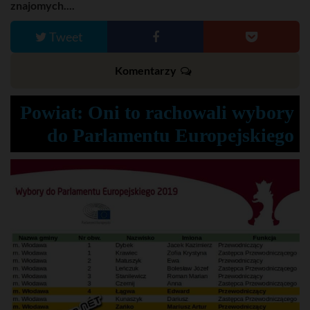
znajomych....
Tweet
Komentarzy
Powiat: Oni to rachowali wybory
do Parlamentu Europejskiego