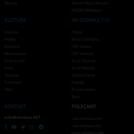
Wyryki
Vitrum Wola Uhruska
MOSIR Włodawa
KULTURA
NA SYGNALE 112
Historia
Policja
Hobby
Straż Graniczna
Kulinaria
OSP Hanna
Motoryzacja
OSP Urszulin
Zrób to sam
Straż Pożarna
Ferie
Straż Miejska
Youtube
Zakład Karny
Turystyka
Pogoda
Afisz
Dyżury Aptek
Busy
KONTAKT
POLECAMY
echo＠wlodawa.NET
nuta.wlodawa.net
rota.wlodawa.net
tetris.wlodawa.net