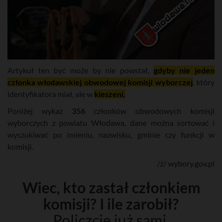
Artykuł ten być może by nie powstał,
gdyby nie jeden
członka włodawskiej obwodowej komisji wyborczej
, który
identyfikatora miał, ale w
kieszeni.
Poniżej wykaz
356
członków obwodowych komisji
wyborczych z powiatu Włodawa, dane można sortować i
wyszukiwać po imieniu, nazwisku, gminie czy funkcji w
komisji.
/ź/ wybory.gov.pl
Wiec, kto zastał członkiem
komisji? I ile zarobił?
Policzcie już sami.