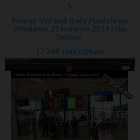
5
Powiat: VIII sesji Rady Powiatu we
Włodawie 25 kwietnia 2019 roku
/wideo/
17 244 razy
czytany