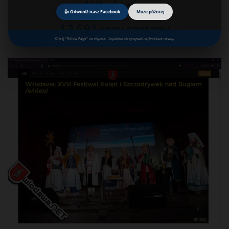
Włodawie
👍 Odwiedź nasz Facebook
Może później
13 591 razy czytany
Kliknij "Follow Page" na wtyczce – będziesz otrzymywać najświeższe newsy.