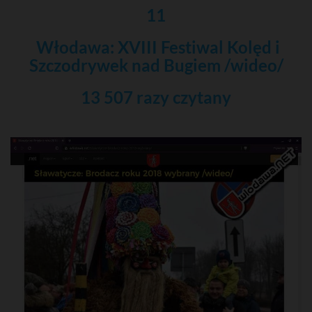
11
Włodawa: XVIII Festiwal Kolęd i
Szczodrywek nad Bugiem /wideo/
13 507 razy czytany