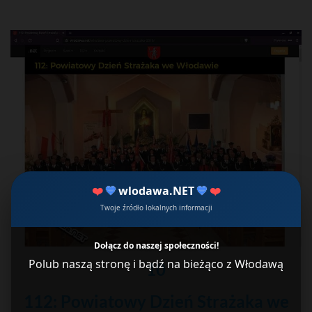
❤️
💙
wlodawa.NET
💙
❤️
Twoje źródło lokalnych informacji
Dołącz do naszej społeczności!
Polub naszą stronę i bądź na bieżąco z Włodawą
10
112: Powiatowy Dzień Strażaka we