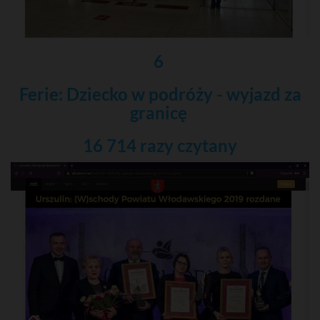
6
Ferie: Dziecko w podróży - wyjazd za
granicę
16 714 razy
czytany