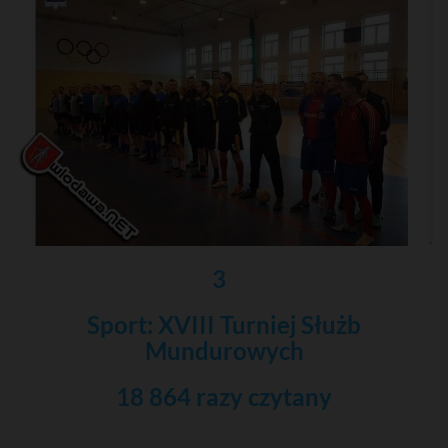
3
Sport: XVIII Turniej Służb
Mundurowych
18 864 razy czytany