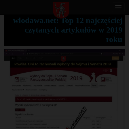
T
o
wlodawa.net: Top 12 najczęściej
g
czytanych artykułów w 2019
g
l
roku
e
n
a
v
i
g
a
t
i
o
n