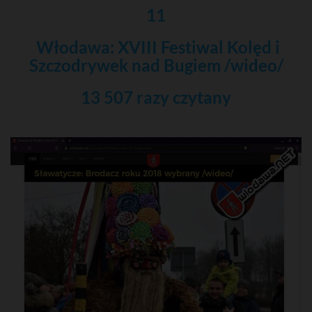
11
Włodawa: XVIII Festiwal Kolęd i
Szczodrywek nad Bugiem /wideo/
13 507 razy czytany