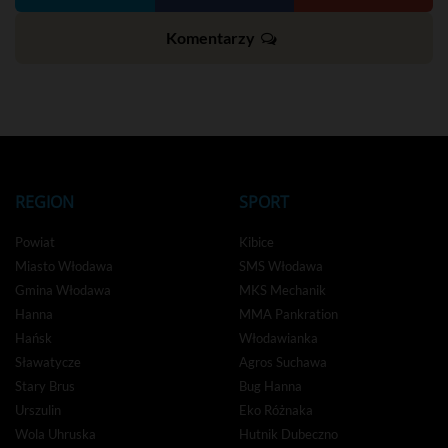
Komentarzy
REGION
SPORT
Powiat
Kibice
Miasto Włodawa
SMS Włodawa
Gmina Włodawa
MKS Mechanik
Hanna
MMA Pankration
Hańsk
Włodawianka
Sławatycze
Agros Suchawa
Stary Brus
Bug Hanna
Urszulin
Eko Różnaka
Wola Uhruska
Hutnik Dubeczno