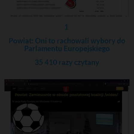
1
Powiat: Oni to rachowali wybory do
Parlamentu Europejskiego
35 410 razy czytany