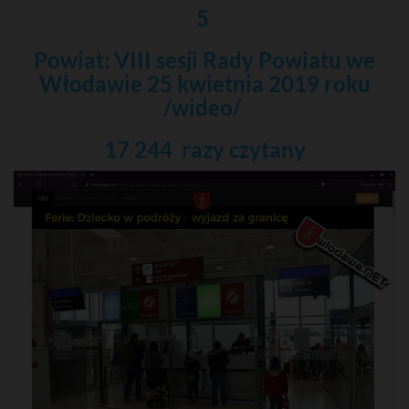
5
Powiat: VIII sesji Rady Powiatu we
Włodawie 25 kwietnia 2019 roku
/wideo/
17 244 razy
czytany