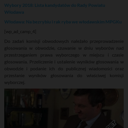
Wybory 2018: Lista kandydatów do Rady Powiatu
Włodawa
Włodawa: Na bezrybiu i rak ryba we włodawskim MPGKu
[wp_ad_camp_4]
Do zadań komisji obwodowych należało przeprowadzenie
głosowania w obwodzie, czuwanie w dniu wyborów nad
przestrzeganiem prawa wyborczego w miejscu i czasie
głosowania. Przeliczenie i ustalenie wyników głosowania w
obwodzie i podanie ich do publicznej wiadomości oraz
przesłanie wyników głosowania do właściwej komisji
wyborczej.