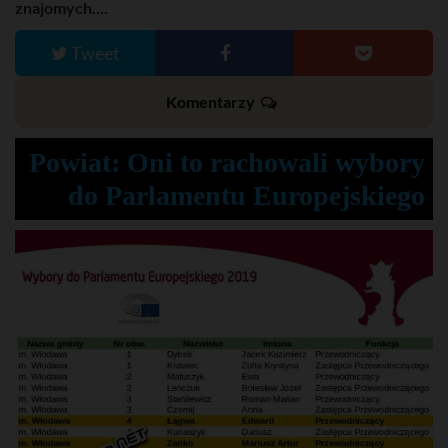
znajomych....
Tweet
Komentarzy
Powiat: Oni to rachowali wybory
do Parlamentu Europejskiego