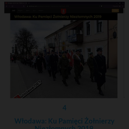
4
Włodawa: Ku Pamięci Żołnierzy
Niezłomnych 2019