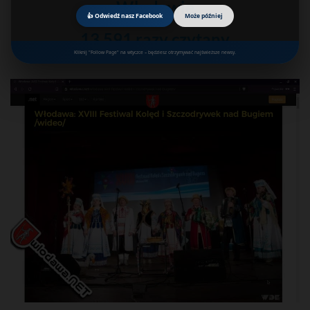
Włodawie
👍 Odwiedź nasz Facebook
Może później
13 591 razy czytany
Kliknij "Follow Page" na wtyczce – będziesz otrzymywać najświeższe newsy.