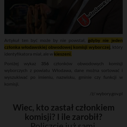
Artykuł ten być może by nie powstał,
gdyby nie jeden
członka włodawskiej obwodowej komisji wyborczej
, który
identyfikatora miał, ale w
kieszeni.
Poniżej wykaz
356
członków obwodowych komisji
wyborczych z powiatu Włodawa, dane można sortować i
wyszukiwać po imieniu, nazwisku, gminie czy funkcji w
komisji.
/ź/ wybory.gov.pl
Wiec, kto zastał członkiem
komisji? I ile zarobił?
Policzcie już sami.