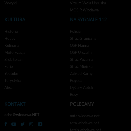
Wyryki
Vitrum Wola Uhruska
MOSIR Włodawa
KULTURA
NA SYGNALE 112
Historia
Policja
Hobby
Straż Graniczna
Kulinaria
OSP Hanna
Motoryzacja
OSP Urszulin
Zrób to sam
Straż Pożarna
Ferie
Straż Miejska
Youtube
Zakład Karny
Turystyka
Pogoda
Afisz
Dyżury Aptek
Busy
KONTAKT
POLECAMY
echo＠wlodawa.NET
nuta.wlodawa.net
rota.wlodawa.net
tetris.wlodawa.net