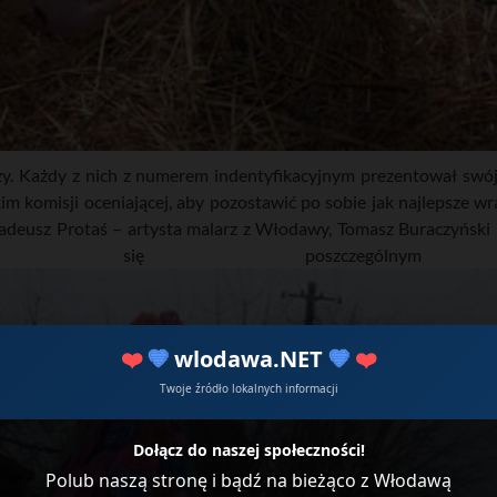
zy. Każdy z nich z numerem indentyfikacyjnym prezentował swój 
kim komisji oceniającej, aby pozostawić po sobie jak najlepsze w
Tadeusz Protaś – artysta malarz z Włodawy, Tomasz Buraczyński
rywała się poszczególnym
❤️
💙
wlodawa.NET
💙
❤️
Twoje źródło lokalnych informacji
Dołącz do naszej społeczności!
Polub naszą stronę i bądź na bieżąco z Włodawą