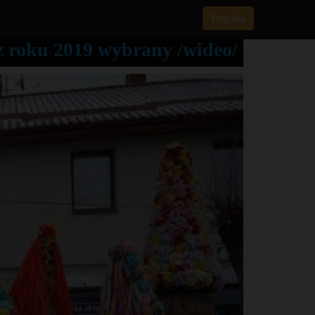
Pogoda
z roku 2019 wybrany /wideo/