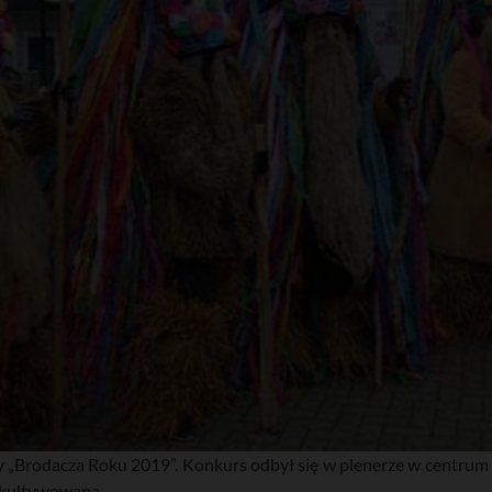
„Brodacza Roku 2019”. Konkurs odbył się w plenerze w centrum Sł
t kultywowana.