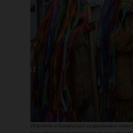
29 grudnia w Sławatyczach zorganizowano wybory 
kraju, gdzie tradycja zakończenia starego roku jes