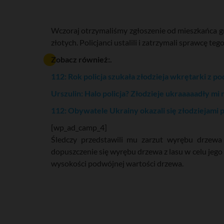
Wczoraj otrzymaliśmy zgłoszenie od mieszkańca gm
złotych. Policjanci ustalili i zatrzymali sprawcę t
Zobacz również:.
112: Rok policja szukała złodzieja wkrętarki z 
Urszulin: Halo policja? Złodzieje ukraaaaadły mi
112: Obywatele Ukrainy okazali się złodziejami 
[wp_ad_camp_4]
Śledczy przedstawili mu zarzut wyrębu drzewa
dopuszczenie się wyrębu drzewa z lasu w celu jego
wysokości podwójnej wartości drzewa.