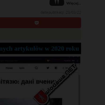
Więcej...
data publikacji: 23/03/22
anych artykułów w 2020 roku