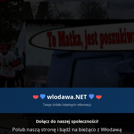
❤️
💙
wlodawa.NET
💙
❤️
Twoje źródło lokalnych informacji
Dołącz do naszej społeczności!
Polub naszą stronę i bądź na bieżąco z Włodawą