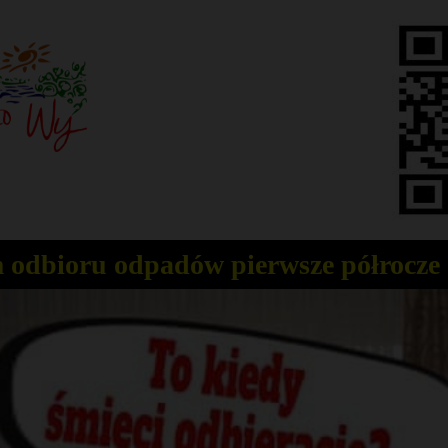
odbioru odpadów pierwsze półrocze 