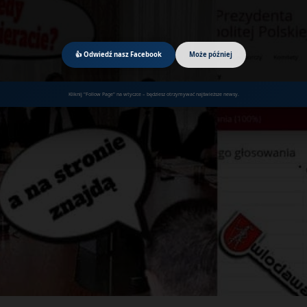
👍 Odwiedź nasz Facebook
Może później
Kliknij "Follow Page" na wtyczce – będziesz otrzymywać najświeższe newsy.