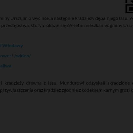
iny Urszulin o wycince, a następnie kradzieży dęba z jego lasu. 
ego przestępstwa, którym okazał się 69-letni mieszkaniec gminy Ursz
pod Włodawy
 rower! /wideo/
paliwa
 i kradzieży drewna z lasu. Mundurowi odzyskali skradzione 
 przywłaszczenia oraz kradzież zgodnie z kodeksem karnym grozi 