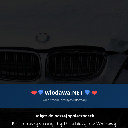
❤️
💙
wlodawa.NET
💙
❤️
Twoje źródło lokalnych informacji
Dołącz do naszej społeczności!
Polub naszą stronę i bądź na bieżąco z Włodawą