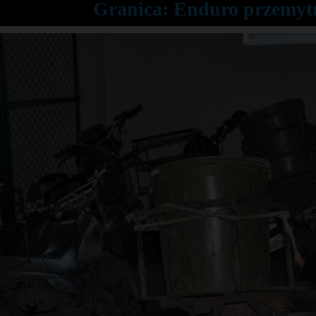
Granica: Enduro przemytn