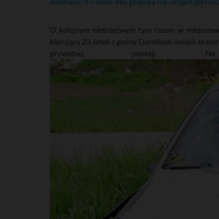
Adampol: 67-latek bez prawka nie ustąpił pier
O kolejnym nietrzeźwym tym razem w miejscowości
kierujący 23-latek z gminy Dorohusk wsiadł za ki
prywatnej posesji