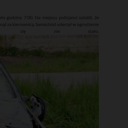
y
godziny 7:00. Na miejscu policjanci ustalili, że
snął za kierownicą. Samochód uderzył w ogrodzenie
omu się nie stało.