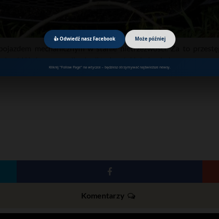
👍 Odwiedź nasz Facebook
Może później
 pojazdem mechanicznym w stanie nietrzeźwości. Za to przestę
dami. W obu przypadkach nikt nie odniósł obrażeń.
Kliknij "Follow Page" na wtyczce – będziesz otrzymywać najświeższe newsy.
Komentarzy