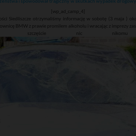
wszeństwa i spowodował tragiczny w skutkach wypadek drogow
[wp_ad_camp_4]
 Siedliszcze otrzymaliśmy informację w sobotę (3 maja ) około 
erownicę BMW z prawie promilem alkoholu i wracając z imprezy za
. Na szczęście nic nik