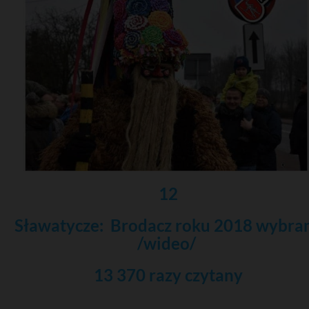
12
Sławatycze: Brodacz roku 2018 wybra
/wideo/
13 370 razy czytany