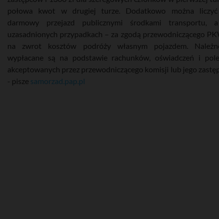
połowa kwot w drugiej turze. Dodatkowo można liczyć
darmowy przejazd publicznymi środkami transportu, 
uzasadnionych przypadkach – za zgodą przewodniczącego P
na zwrot kosztów podróży własnym pojazdem. Należno
wypłacane są na podstawie rachunków, oświadczeń i pol
akceptowanych przez przewodniczącego komisji lub jego zastęp
- pisze
samorzad.pap.pl