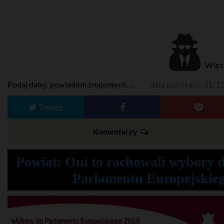
Więce
Podaj dalej, powiadom znajomych....
data publikacji: 31/1
Tweet
Komentarzy
Powiat: Oni to rachowali wybory 
Parlamentu Europejskie