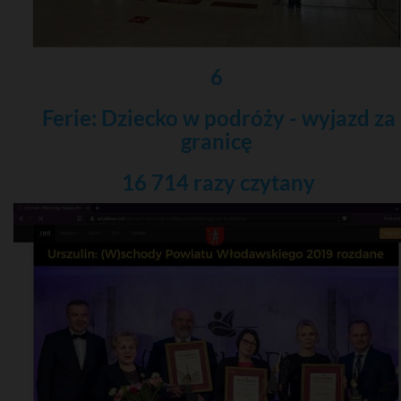
6
Ferie: Dziecko w podróży - wyjazd za
granicę
16 714 razy
czytany