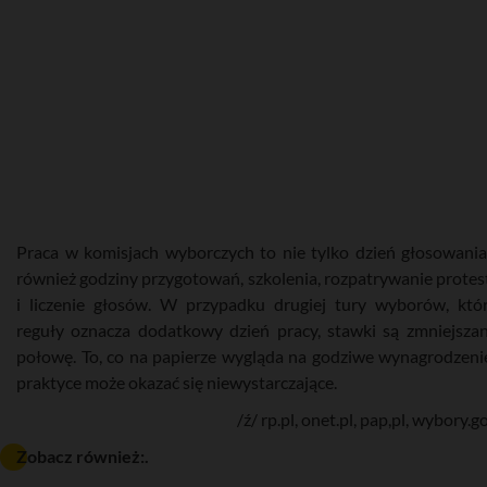
Praca w komisjach wyborczych to nie tylko dzień głosowania
również godziny przygotowań, szkolenia, rozpatrywanie prote
i liczenie głosów. W przypadku drugiej tury wyborów, któ
reguły oznacza dodatkowy dzień pracy, stawki są zmniejsza
połowę. To, co na papierze wygląda na godziwe wynagrodzeni
praktyce może okazać się niewystarczające.
/ź/ rp.pl, onet.pl, pap,pl, wybory.g
Zobacz również:.