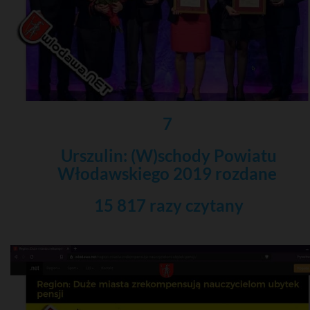
7
Urszulin: (W)schody Powiatu
Włodawskiego 2019 rozdane
15 817 razy czytany