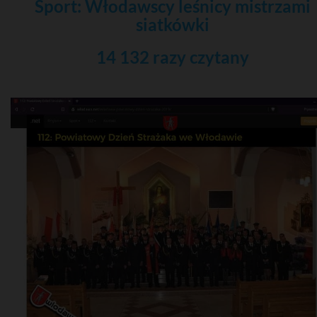
Sport: Włodawscy leśnicy mistrzami
siatkówki
14 132 razy czytany