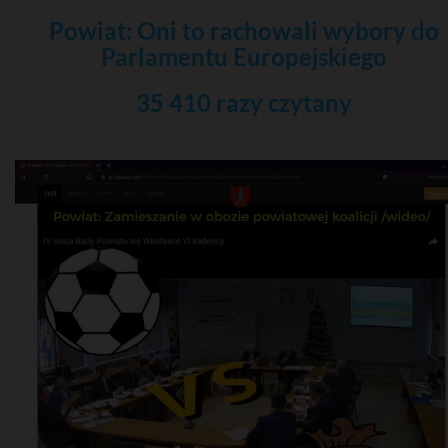
Powiat: Oni to rachowali wybory do
Parlamentu Europejskiego
35 410 razy czytany