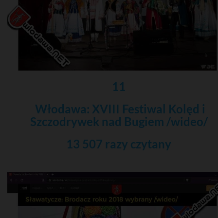
11
Włodawa: XVIII Festiwal Kolęd i
Szczodrywek nad Bugiem /wideo/
13 507 razy czytany