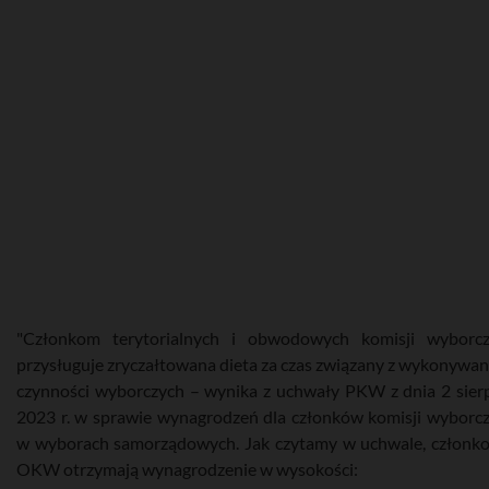
"Członkom terytorialnych i obwodowych komisji wyborc
przysługuje zryczałtowana dieta za czas związany z wykonywa
czynności wyborczych – wynika z uchwały PKW z dnia 2 sier
2023 r. w sprawie wynagrodzeń dla członków komisji wyborc
w wyborach samorządowych. Jak czytamy w uchwale, członk
OKW otrzymają wynagrodzenie w wysokości: