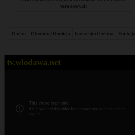
terenowych
Gmina
Obwodu / Komisja
Nazwisko i imiona
Funkcj
tv.wlodawa.net