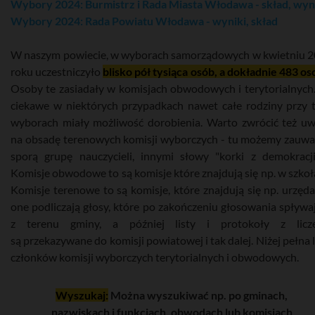
Wybory 2024: Burmistrz i Rada Miasta Włodawa - skład, wyn
Wybory 2024: Rada Powiatu Włodawa - wyniki, skład
W naszym powiecie, w wyborach samorządowych w kwietniu 
roku uczestniczyło
blisko pół tysiąca osób, a dokładnie 483 os
Osoby te zasiadały w komisjach obwodowych i terytorialnych
ciekawe w niektórych przypadkach nawet całe rodziny przy 
wyborach miały możliwość dorobienia. Warto zwrócić też u
na obsadę terenowych komisji wyborczych - tu możemy zauwa
sporą grupę nauczycieli, innymi słowy "korki z demokracji
Komisje obwodowe to są komisje które znajdują się np. w szkoł
Komisje terenowe to są komisje, które znajdują się np. urzęda
one podliczają głosy, które po zakończeniu głosowania spływa
z terenu gminy, a później listy i protokoły z licze
są przekazywane do komisji powiatowej i tak dalej. Niżej pełna l
członków komisji wyborczych terytorialnych i obwodowych.
Wyszukaj:
Można wyszukiwać np. po gminach,
nazwiskach i funkcjach, obwodach lub komisjach