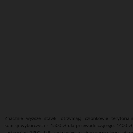
Znacznie wyższe stawki otrzymają członkowie terytorial
komisji wyborczych - 1500 zł dla przewodniczącego, 1400 zł
zastępców i 1300 zł dla szeregowych członków w pierwszej tur