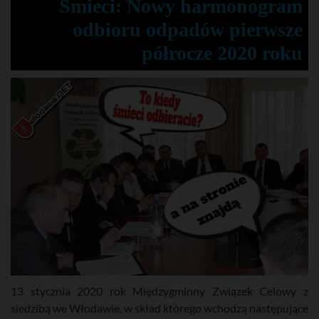
Śmieci: Nowy harmonogram
odbioru odpadów pierwsze
półrocze 2020 roku
13 stycznia 2020 rok Międzygminny Związek Celowy z
siedzibą we Włodawie, w skład którego wchodzą następujące