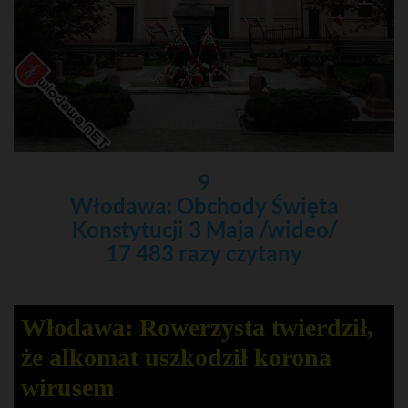
9
Włodawa: Obchody Święta
Konstytucji 3 Maja /wideo/
17 483 razy czytany
Włodawa: Rowerzysta twierdził,
że alkomat uszkodził korona
wirusem