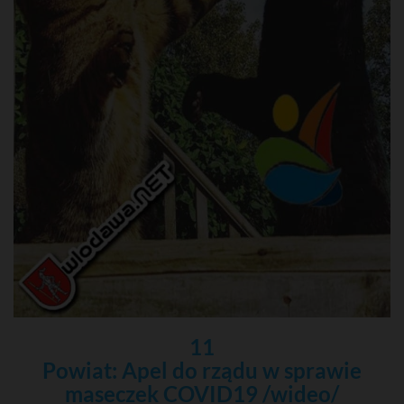
11
Powiat: Apel do rządu w sprawie
maseczek COVID19 /wideo/