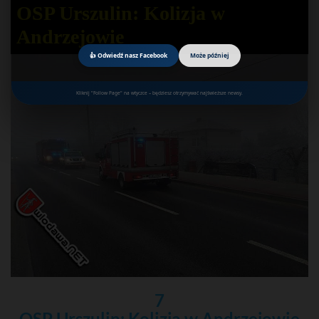
OSP Urszulin: Kolizja w
Andrzejowie
👍 Odwiedź nasz Facebook
Może później
Kliknij "Follow Page" na wtyczce – będziesz otrzymywać najświeższe newsy.
7
OSP Urszulin: Kolizja w Andrzejowie