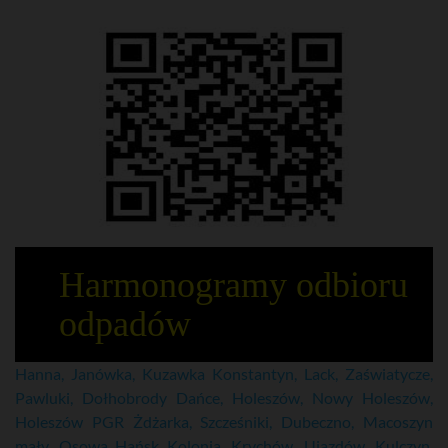
Harmonogramy odbioru
odpadów
Hanna, Janówka, Kuzawka Konstantyn, Lack, Zaświatycze,
Pawluki, Dołhobrody Dańce, Holeszów, Nowy Holeszów,
Holeszów PGR
Żdżarka, Szcześniki, Dubeczno, Macoszyn
mały, Osowa Hańsk Kolonia, Krychów, Ujazdów, Kulczyn,