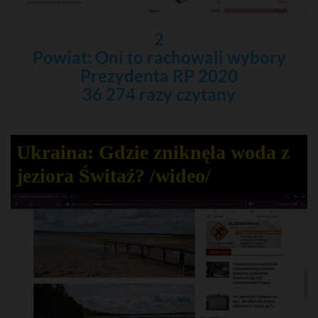
2
Powiat: Oni to rachowali wybory
Prezydenta RP 2020
36 274 razy czytany
Ukraina: Gdzie zniknęła woda z
jeziora Świtaź? /wideo/