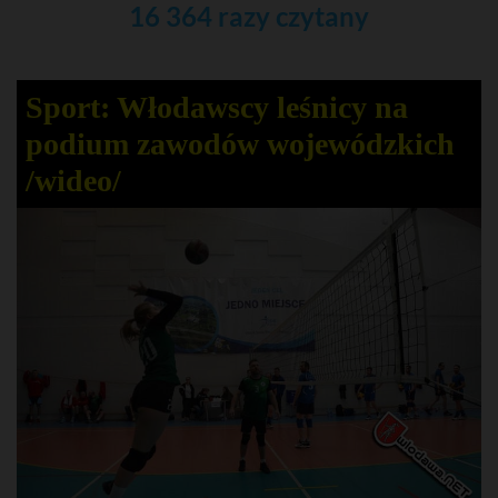
16 364 razy czytany
Sport: Włodawscy leśnicy na
podium zawodów wojewódzkich
/wideo/