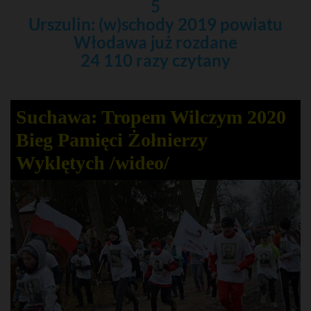
5
Urszulin: (w)schody 2019 powiatu
Włodawa już rozdane
24 110 razy czytany
Suchawa: Tropem Wilczym 2020
Bieg Pamięci Żołnierzy
Wyklętych /wideo/