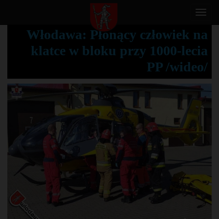
T
o
Włodawa: Płonący człowiek na
g
klatce w bloku przy 1000-lecia
g
l
PP /wideo/
e
n
a
v
i
g
a
t
i
o
n