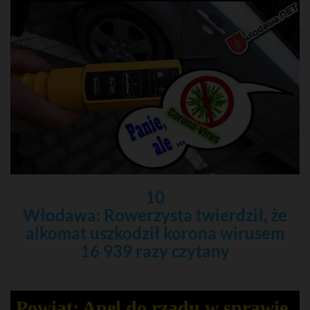
10
Włodawa: Rowerzysta twierdził, że
alkomat uszkodził korona wirusem
16 939 razy czytany
Powiat: Apel do rządu w sprawie