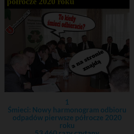
półrocze 2020 roku
1
Śmieci: Nowy harmonogram odbioru
odpadów pierwsze półrocze 2020
roku
53 460 razy czytany