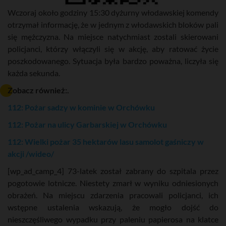
Wczoraj około godziny 15:30 dyżurny włodawskiej komendy
otrzymał informację, że w jednym z włodawskich bloków pali
się mężczyzna. Na miejsce natychmiast zostali skierowani
policjanci, którzy włączyli się w akcję, aby ratować życie
poszkodowanego. Sytuacja była bardzo poważna, liczyła się
każda sekunda.
Zobacz również:.
112: Pożar sadzy w kominie w Orchówku
112: Pożar na ulicy Garbarskiej w Orchówku
112: Wielki pożar 35 hektarów lasu samolot gaśniczy w
akcji /wideo/
[wp_ad_camp_4] 73-latek został zabrany do szpitala przez
pogotowie lotnicze. Niestety zmarł w wyniku odniesionych
obrażeń. Na miejscu zdarzenia pracowali policjanci, ich
wstępne ustalenia wskazują, że mogło dojść do
nieszczęśliwego wypadku przy paleniu papierosa na klatce