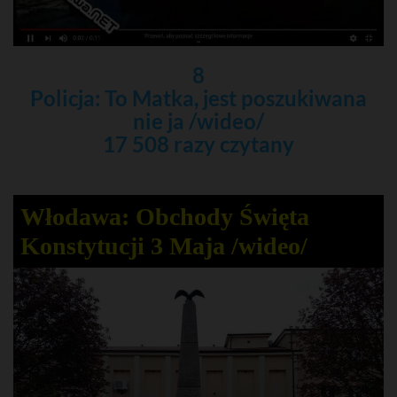
8
Policja: To Matka, jest poszukiwana
nie ja /wideo/
17 508 razy czytany
Włodawa: Obchody Święta
Konstytucji 3 Maja /wideo/