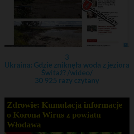
3
Ukraina: Gdzie zniknęła woda z jeziora
Świtaź? /wideo/
30 925 razy czytany
Zdrowie: Kumulacja informacje
o Korona Wirus z powiatu
Włodawa