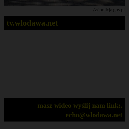
/ź/ policja.gov.pl
tv.wlodawa.net
masz wideo wyślij nam link:.
echo@wlodawa.net