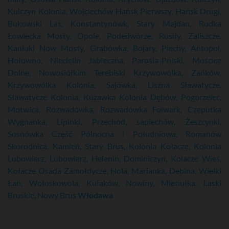
Kulczyn Kolonia, Wojciechów Hańsk Pierwszy, Hańsk Drugi,
Bukowski Las, Konstantynówk, Stary Majdan, Rudka
Łowiecka
Mosty, Opole, Podedwórze, Rusiły, Zaliszcze,
Kaniuki Now Mosty, Grabówka, Bojary, Piechy, Antopol,
Hołowno, Niecielin
Jabłeczna, Parośla-Pniski, Mościce
Dolne, Nowosiółkim Terebiski Krzywowólka, Zańków,
Krzywowólka Kolonia, Sajówka, Liszna Sławatycze,
Sławatycze Kolonia, Kuzawka Kolonia
Dębów, Pogorzelec,
Motwica, Rozwadówka, Rozwadówka Folwark, Czeputka
Wygnanka, Lipinki, Przechód, sapiechów, Żeszcynki,
Sosnówka Część Pólnocna i Południowa, Romanów
Skorodnica, Kamień, Stary Brus, Kolonia Kołacze, Kolonia
Lubowierz, Lubowierz, Helenin, Dominiczyn, Kolacze Wieś,
Kołacze Osada Zamołdycze, Hola, Marianka, Debina, Wielki
Łan, Wołoskowola, Kułaków, Nowiny, Mietiułka, Laski
Bruskie, Nowy Brus
Włodawa