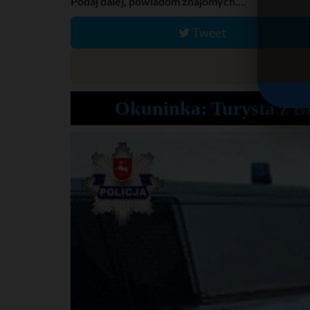
Podaj dalej, powiadom znajomych....
Tweet
Okuninka: Turysta z Bi