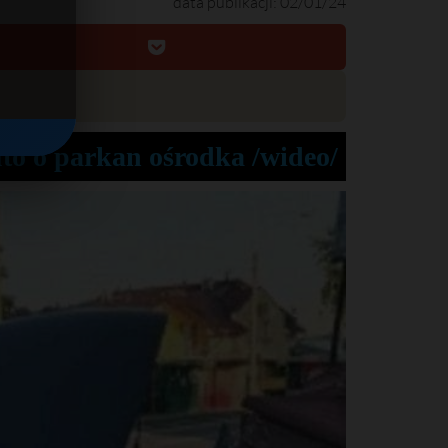
data publikacji: 02/01/24
uto o parkan ośrodka /wideo/