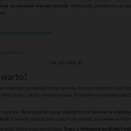
zansę na wysokie wynagrodzenie.
Większych problemów ze znal
owi.
tację wśród maturzystów
skim PUPie?
[wp_ad_camp_4]
 warto?
rak większych przedsiębiorstw sprawia, że dużo młodych osób dec
ę ofert pracy z okolic swojego miasta. Pomocne w zrobieniu tego
m miastem.
Na szczęście coraz więcej firm z biurami w większy
iecie.
Czasami, częściej przy pracy hybrydowej, pracodawca może 
la osób, które mają samochody.
Trasa z Włodawy do Białej Podl