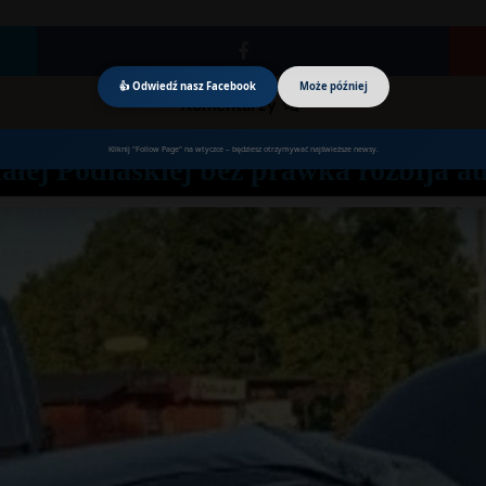
👍 Odwiedź nasz Facebook
Może później
Komentarzy
Kliknij "Follow Page" na wtyczce – będziesz otrzymywać najświeższe newsy.
ałej Podlaskiej bez prawka rozbija a