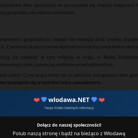
woźników albo sposobów na poruszanie się między miejscami b
ską przydałby się własny samochód.
zemysłowy i gospodarczy, wydaje się rozwijać dość szybko, przed
h. Z pewnością pozytywnie wpłynie to na połączenia komunikacy
dują się osiedlać w tym miejscu w kraju, w Białej Podlaski
ście mają małe, zazwyczaj rodzinne przedsiębiorstwa.
eśli zależy Ci na pracy innej niż w sektorze usługowym albo g
na rozwijanie się w tym kierunku zawodowym.
❤️
💙
wlodawa.NET
💙
❤️
Twoje źródło lokalnych informacji
Dołącz do naszej społeczności!
Polub naszą stronę i bądź na bieżąco z Włodawą