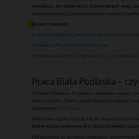
wysokich, dyrektorskich stanowiskach mają s
również kierowcy, przedstawiciele i doradcy handl
Zobacz również:.
Praca: Włodawski Zakład Karny prowadzi rekru
Włodawa: Praca dla 250 więźniów
Włodawa: Czego boją się urzędnicy we włodaw
Praca Biała Podlaska – czy
Chociaż Włodawa to piękne i urokliwe miejsce, b
innym miejscu. Warto przed decyzją przejrzeć par
na przykład
GoWork.pl
.
Wiadomo, ciężko rozstać się ze swoim rodzinny
które można wykonywać z różnych miejsc na św
Nie powinno to sprawiać większych problemów d