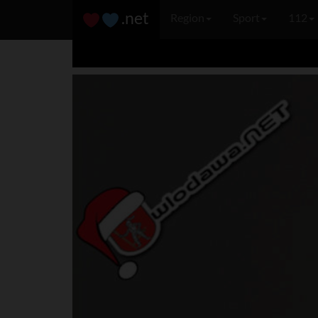
.net
Region
Sport
112