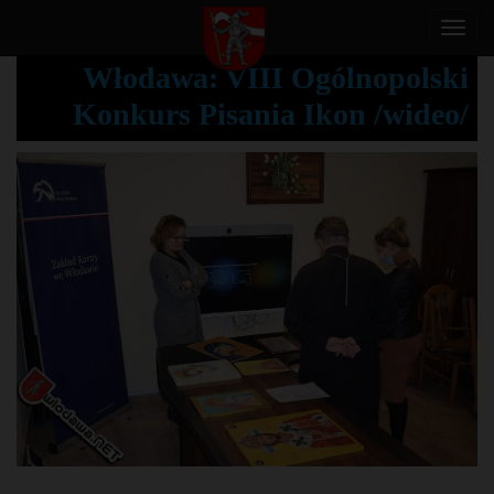
T
o
Włodawa: VIII Ogólnopolski
g
Konkurs Pisania Ikon /wideo/
g
l
e
n
a
v
i
g
a
t
i
o
n