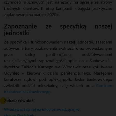
czynności służbowych jest narażony na agresję ze strony
trudnych klientów. II etap kampanii - zajęcia praktyczne
zaplanowano na marzec 2020 r.
Zapoznanie ze specyfiką naszej
jednostki
Ze specyfiką i funkcjonowaniem naszej jednostki, zasadami
odbywania kary pozbawienia wolności oraz prowadzonymi
przez kadrę penitencjarną oddziaływaniami
resocjalizacyjnymi zapoznał gości ppłk Jacek Sankowski -
dyrektor Zakładu Karnego we Włodawie oraz kpt. Iwona
Odyniec – kierownik działu penitencjarnego. Następnie
kuratorzy sądowi pod opieką ppłk. Jacka Sankowskiego
zwiedzili oddział mieszkalny, salę widzeń oraz
Centrum
Kształcenia Ustawicznego
.
Zobacz również:.
Włodawa: Jaśniej na ulicy prowadzącej w
stronę Orchówka