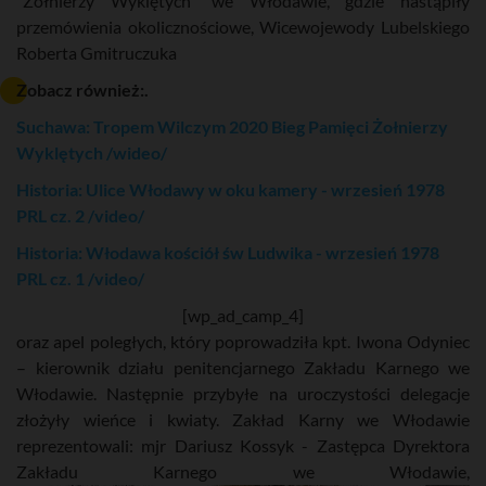
"Żołnierzy Wyklętych" we Włodawie, gdzie nastąpiły
przemówienia okolicznościowe, Wicewojewody Lubelskiego
Roberta Gmitruczuka
Zobacz również:.
Suchawa: Tropem Wilczym 2020 Bieg Pamięci Żołnierzy
Wyklętych /wideo/
Historia: Ulice Włodawy w oku kamery - wrzesień 1978
PRL cz. 2 /video/
Historia: Włodawa kościół św Ludwika - wrzesień 1978
PRL cz. 1 /video/
[wp_ad_camp_4]
oraz apel poległych, który poprowadziła kpt. Iwona Odyniec
– kierownik działu penitencjarnego Zakładu Karnego we
Włodawie. Następnie przybyłe na uroczystości delegacje
złożyły wieńce i kwiaty. Zakład Karny we Włodawie
reprezentowali: mjr Dariusz Kossyk - Zastępca Dyrektora
Zakładu Karnego we Włodawie,