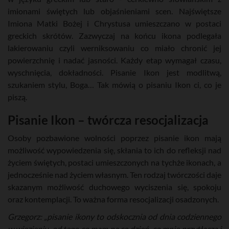
imionami świętych lub objaśnieniami scen. Najświętsze
Imiona Matki Bożej i Chrystusa umieszczano w postaci
greckich skrótów. Zazwyczaj na końcu ikona podlegała
lakierowaniu czyli werniksowaniu co miało chronić jej
powierzchnię i nadać jasności. Każdy etap wymagał czasu,
wyschnięcia, dokładności. Pisanie Ikon jest modlitwą,
szukaniem stylu, Boga… Tak mówią o pisaniu Ikon ci, co je
piszą.
Pisanie Ikon – twórcza resocjalizacja
Osoby pozbawione wolności poprzez pisanie ikon mają
możliwość wypowiedzenia się, skłania to ich do refleksji nad
życiem świętych, postaci umieszczonych na tychże ikonach, a
jednocześnie nad życiem własnym. Ten rodzaj twórczości daje
skazanym możliwość duchowego wyciszenia się, spokoju
oraz kontemplacji. To ważna forma resocjalizacji osadzonych.
Grzegorz: „pisanie ikony to odskocznia od dnia codziennego
w więzieniu, od tego co mam na co dzień, co mnie przytłacza i