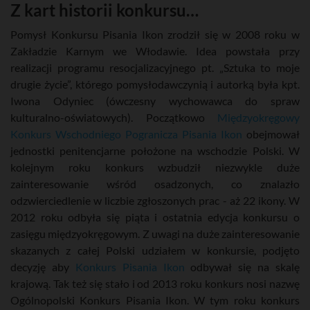
Z kart historii konkursu…
Pomysł Konkursu Pisania Ikon zrodził się w 2008 roku w
Zakładzie Karnym we Włodawie. Idea powstała przy
realizacji programu resocjalizacyjnego pt. „Sztuka to moje
drugie życie”, którego pomysłodawczynią i autorką była kpt.
Iwona Odyniec (ówczesny wychowawca do spraw
kulturalno-oświatowych). Początkowo
Międzyokręgowy
Konkurs Wschodniego Pogranicza Pisania Ikon
obejmował
jednostki penitencjarne położone na wschodzie Polski. W
kolejnym roku konkurs wzbudził niezwykle duże
zainteresowanie wśród osadzonych, co znalazło
odzwierciedlenie w liczbie zgłoszonych prac - aż 22 ikony. W
2012 roku odbyła się piąta i ostatnia edycja konkursu o
zasięgu międzyokręgowym. Z uwagi na duże zainteresowanie
skazanych z całej Polski udziałem w konkursie, podjęto
decyzję aby
Konkurs Pisania Ikon
odbywał się na skalę
krajową. Tak też się stało i od 2013 roku konkurs nosi nazwę
Ogólnopolski Konkurs Pisania Ikon. W tym roku konkurs