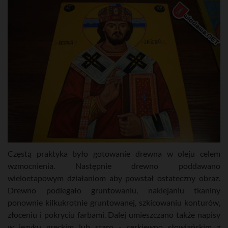
Częstą praktyka było gotowanie drewna w oleju celem
wzmocnienia. Następnie drewno poddawano
wieloetapowym działaniom aby powstał ostateczny obraz.
Drewno podlegało gruntowaniu, naklejaniu tkaniny
ponownie kilkukrotnie gruntowanej, szkicowaniu konturów,
złoceniu i pokryciu farbami. Dalej umieszczano także napisy
w języku greckim lub staro - cerkiewno słowiańskim z