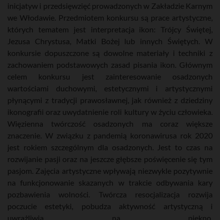
inicjatyw i przedsięwzięć prowadzonych w Zakładzie Karnym
we Włodawie. Przedmiotem konkursu są prace artystyczne,
których tematem jest interpretacja ikon: Trójcy Świętej,
Jezusa Chrystusa, Matki Bożej lub innych Świętych. W
konkursie dopuszczone są dowolne materiały i techniki z
zachowaniem podstawowych zasad pisania ikon. Głównym
celem konkursu jest zainteresowanie osadzonych
wartościami duchowymi, estetycznymi i artystycznymi
płynącymi z tradycji prawosławnej, jak również z dziedziny
ikonografii oraz uwydatnienie roli kultury w życiu człowieka.
Więzienna twórczość osadzonych ma coraz większe
znaczenie. W związku z pandemią koronawirusa rok 2020
jest rokiem szczególnym dla osadzonych. Jest to czas na
rozwijanie pasji oraz na jeszcze głębsze poświęcenie się tym
pasjom. Zajęcia artystyczne wpływają niezwykle pozytywnie
na funkcjonowanie skazanych w trakcie odbywania kary
pozbawienia wolności. Twórcza resocjalizacja rozwija
poczucie estetyki, pobudza aktywność artystyczną i
uwrażliwia na piękno.