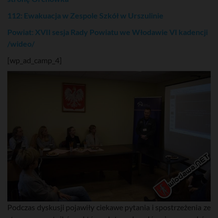
112: Ewakuacja w Zespole Szkół w Urszulinie
Powiat: XVII sesja Rady Powiatu we Włodawie VI kadencji
/wideo/
[wp_ad_camp_4]
Podczas dyskusji pojawiły ciekawe pytania i spostrzeżenia ze