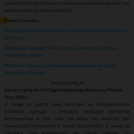
został rozstrzygnięty po raz ósmy na poziomie krajowym i po
raz dwunasty od pierwszej edycji.
Zobacz również:.
Włodawa: Dzień Bibliotekarza i Bibliotek we włodawskim
więzieniu
Włodawa: Upamiętnili 81 rocznicę wybuchu II Wojny
Światowej /wideo/
Włodawa: Skazanie z włodawskiego więzienie szyją
maseczki ochronne
[wp_ad_camp_4]
Rozstrzygnięcie VIII Ogólnopolskiego Konkursu Pisania
Ikon 2020 r.
Z uwagi na piętno jakie odcisnęła na funkcjonowaniu
zakładów karnych i aresztów śledczych pandemia
koronawirusa w tym roku nie odbył się wernisaż jaki
towarzyszył konkursowi w latach poprzednich. Z uwagi na
panujący stan epidemiczny nie doszło również do