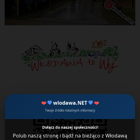
❤️
💙
wlodawa.NET
💙
❤️
Twoje źródło lokalnych informacji
Dołącz do naszej społeczności!
Polub naszą stronę i bądź na bieżąco z Włodawą