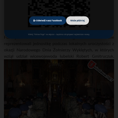
👍 Odwiedź nasz Facebook
Może później
Kliknij "Follow Page" na wtyczce – będziesz otrzymywać najświeższe newsy.
Funkcjonariusze Zakładu Karnego we Włodawie
reprezentowali jednostkę podczas lokalnych uroczystości z
okazji Narodowego Dnia Żołnierzy Wyklętych, w których
wziął udział wicewojewoda lubelski Robert Gmitruczuk.