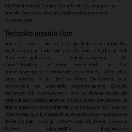
VIII Ogólnopolski Konkurs Pisania Ikon. Na tegoroczny
przebieg konkursu znaczący wpływ miała pandemia
koronawirusa.
Technika pisania ikon
Ikona to obraz sakralny z kręgu kultury bizantyńskiej,
wyobrażający postacie świętych z ich życia, sceny biblijne lub
liturgiczno-symboliczne, charakterystyczny dla
chrześcijańskich kościołów wschodnich, w tym
prawosławnego i greckokatolickiego. Osoby, które piszą
ikony wiedzą, że nie jest to łatwe. Najczęściej ikona
powstawała na specjalnie przygotowanym drewnie
cedrowym lub cyprysowym – były to drzewa święte dla
wschodniego chrześcijaństwa. Na Rusi ikony powstawały na
drewnie sosnowym, modrzewiowym, jodłowym lub lipowym.
Drewno musiało być specjalnie przygotowane – poddawane
działaniu pary wodnej, oczyszczone, studzone, nasycane
dymem, odpowiednio zabezpieczane.