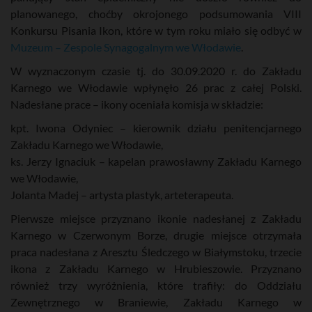
planowanego, choćby okrojonego podsumowania VIII
Konkursu Pisania Ikon, które w tym roku miało się odbyć w
Muzeum – Zespole Synagogalnym we Włodawie
.
W wyznaczonym czasie tj. do 30.09.2020 r. do Zakładu
Karnego we Włodawie wpłynęło 26 prac z całej Polski.
Nadesłane prace – ikony oceniała komisja w składzie:
kpt. Iwona Odyniec – kierownik działu penitencjarnego
Zakładu Karnego we Włodawie,
ks. Jerzy Ignaciuk – kapelan prawosławny Zakładu Karnego
we Włodawie,
Jolanta Madej – artysta plastyk, arteterapeuta.
Pierwsze miejsce przyznano ikonie nadesłanej z Zakładu
Karnego w Czerwonym Borze, drugie miejsce otrzymała
praca nadesłana z Aresztu Śledczego w Białymstoku, trzecie
ikona z Zakładu Karnego w Hrubieszowie. Przyznano
również trzy wyróżnienia, które trafiły: do Oddziału
Zewnętrznego w Braniewie, Zakładu Karnego w