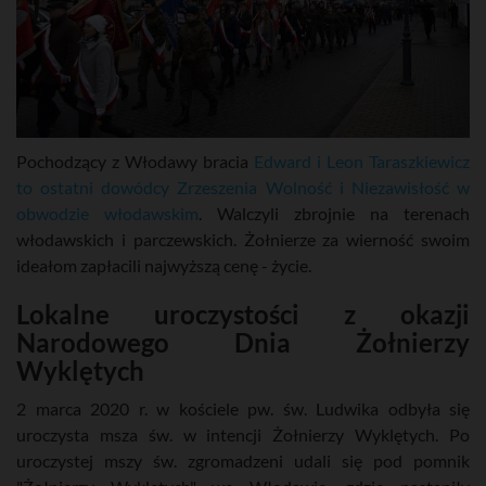
Pochodzący z Włodawy bracia
Edward i Leon Taraszkiewicz
to ostatni dowódcy Zrzeszenia Wolność i Niezawisłość w
obwodzie włodawskim
. Walczyli zbrojnie na terenach
włodawskich i parczewskich. Żołnierze za wierność swoim
ideałom zapłacili najwyższą cenę - życie.
Lokalne uroczystości z okazji
Narodowego Dnia Żołnierzy
Wyklętych
2 marca 2020 r. w kościele pw. św. Ludwika odbyła się
uroczysta msza św. w intencji Żołnierzy Wyklętych. Po
uroczystej mszy św. zgromadzeni udali się pod pomnik