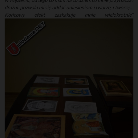
drażni. pozwala mi się oddać uniesieniom i tworzę, i tworzę…
Końcowy efekt zaskakuje mnie wielokrotnie”.