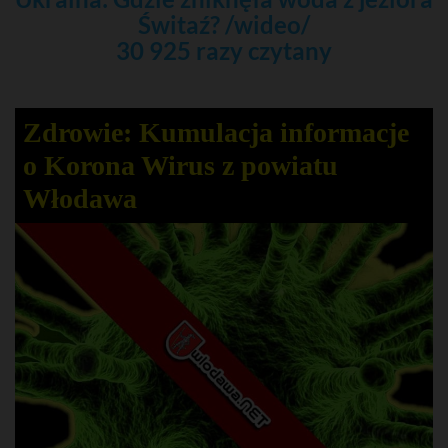
Świtaź? /wideo/
30 925 razy czytany
Zdrowie: Kumulacja informacje
o Korona Wirus z powiatu
Włodawa