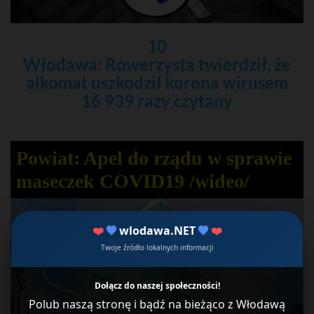
10
Włodawa: Rowerzysta twierdził, że
alkomat uszkodził korona wirusem
16 939 razy czytany
Powiat: Apel do rządu w sprawie
maseczek COVID19 /wideo/
❤️
💙
wlodawa.NET
💙
❤️
Twoje źródło lokalnych informacji
Dołącz do naszej społeczności!
Polub naszą stronę i bądź na bieżąco z Włodawą