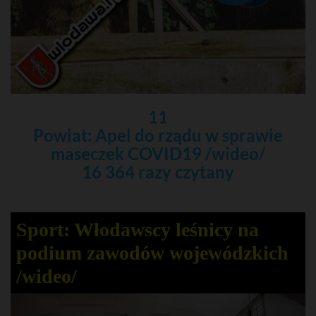
11
Powiat: Apel do rządu w sprawie
maseczek COVID19 /wideo/
16 364 razy czytany
Sport: Włodawscy leśnicy na
podium zawodów wojewódzkich
/wideo/