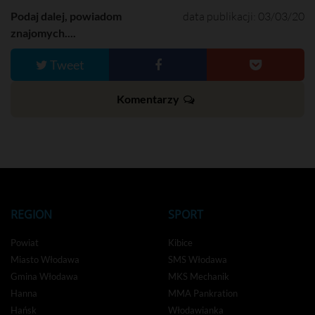
e
e
Podaj dalej, powiadom
data publikacji: 03/03/20
n
znajomych....
Tweet
Komentarzy
REGION
SPORT
Powiat
Kibice
Miasto Włodawa
SMS Włodawa
Gmina Włodawa
MKS Mechanik
Hanna
MMA Pankration
Hańsk
Włodawianka