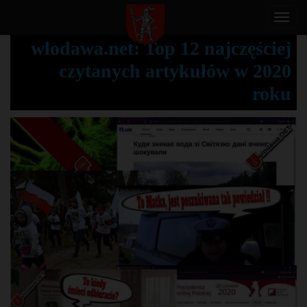
T
o
wlodawa.net: Top 12 najczęściej
g
czytanych artykułów w 2020
g
l
roku
e
n
a
v
i
g
a
t
i
o
n