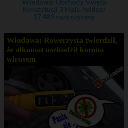
Włodawa: Obchody Święta
Konstytucji 3 Maja /wideo/
17 483 razy czytany
Włodawa: Rowerzysta twierdził,
że alkomat uszkodził korona
wirusem