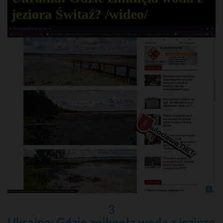
jeziora Świtaź? /wideo/
3
Ukraina: Gdzie zniknęła woda z jeziora