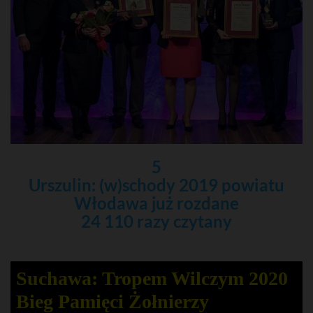
5
Urszulin: (w)schody 2019 powiatu
Włodawa już rozdane
24 110 razy czytany
Suchawa: Tropem Wilczym 2020
Bieg Pamięci Żołnierzy