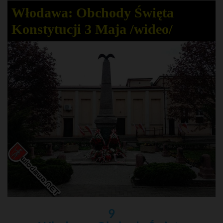
Włodawa: Obchody Święta
Konstytucji 3 Maja /wideo/
9