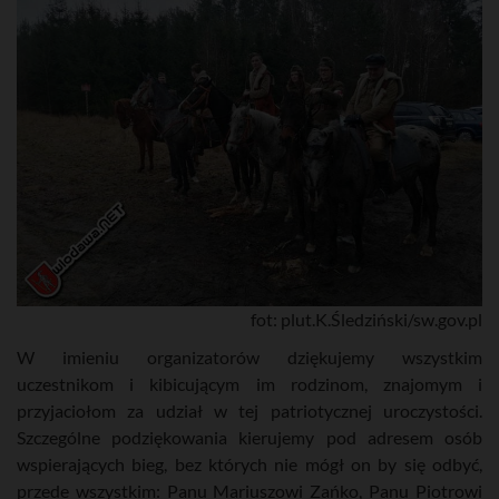
fot: plut.K.Śledziński/sw.gov.pl
W imieniu organizatorów dziękujemy wszystkim
uczestnikom i kibicującym im rodzinom, znajomym i
przyjaciołom za udział w tej patriotycznej uroczystości.
Szczególne podziękowania kierujemy pod adresem osób
wspierających bieg, bez których nie mógł on by się odbyć,
przede wszystkim: Panu Mariuszowi Zańko, Panu Piotrowi