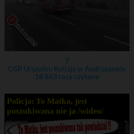
7
OSP Urszulin: Kolizja w Andrzejowie
18 863 razy czytany
Policja: To Matka, jest
poszukiwana nie ja /wideo/