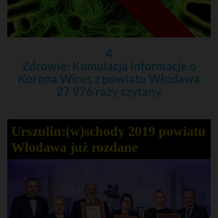
4
Zdrowie: Kumulacja informacje o
Korona Wirus z powiatu Włodawa
27 976 razy czytany
Urszulin:(w)schody 2019 powiatu
Włodawa już rozdane