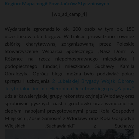
Region: Mapa mogił Powstańców Styczniowych
[wp_ad_camp_4]
Wydarzenie zgromadziło ok. 200 osób w tym ok. 150
uczestników obu biegów. W trakcie prowadzono również
zbiórkę charytatywną zorganizowaną przez Poleskie
Stowarzyszenie Wsparcia Społecznego „Nasz Dom’’ w
Różance na rzecz niepełnosprawnego mieszkańca i
podopiecznego fundacji mieszkańca Suchawy Kamila
Góralczyka. Oprócz biegu można było podziwiać pokaz
sprzętu i uzbrojenia
2 Lubelskiej Brygady Wojsk Obrony
Terytorialnej im. mjr. Hieronima Dekutowskiego ps. „Zapora”,
udział kawaleryjskiej grupy rekonstrukcyjnej z Włodawy oraz
spróbować pysznych ciast i grochówki oraz wzmocnić się
ciepłymi napojami przygotowanymi przez Koła Gospodyń
Miejskich „Zosie Samosie” z Włodawy oraz Koła Gospodyń
Wiejskich „Suchawianki” z Suchawy.