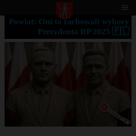
T
o
Powiat: Oni to rachowali wybory
g
Prezydenta RP 2025 🇵🇱
g
l
e
n
a
v
i
g
a
t
i
o
n