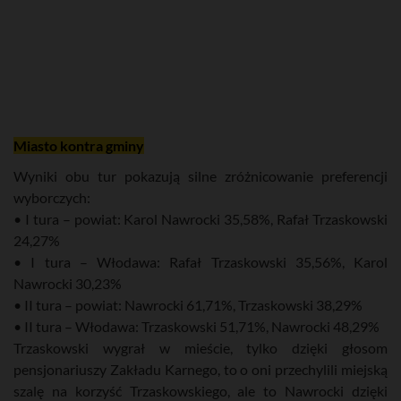
Miasto kontra gminy
Wyniki obu tur pokazują silne zróżnicowanie preferencji
wyborczych:
• I tura – powiat: Karol Nawrocki 35,58%, Rafał Trzaskowski
24,27%
• I tura – Włodawa: Rafał Trzaskowski 35,56%, Karol
Nawrocki 30,23%
• II tura – powiat: Nawrocki 61,71%, Trzaskowski 38,29%
• II tura – Włodawa: Trzaskowski 51,71%, Nawrocki 48,29%
Trzaskowski wygrał w mieście, tylko dzięki głosom
pensjonariuszy Zakładu Karnego, to o oni przechylili miejską
szalę na korzyść Trzaskowskiego, ale to Nawrocki dzięki