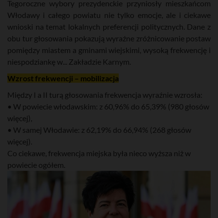
Tegoroczne wybory prezydenckie przyniosły mieszkańcom
Włodawy i całego powiatu nie tylko emocje, ale i ciekawe
wnioski na temat lokalnych preferencji politycznych. Dane z
obu tur głosowania pokazują wyraźne zróżnicowanie postaw
pomiędzy miastem a gminami wiejskimi, wysoką frekwencję i
niespodziankę w... Zakładzie Karnym.
Wzrost frekwencji – mobilizacja
Między I a II turą głosowania frekwencja wyraźnie wzrosła:
• W powiecie włodawskim: z 60,96% do 65,39% (980 głosów
więcej),
• W samej Włodawie: z 62,19% do 66,94% (268 głosów
więcej).
Co ciekawe, frekwencja miejska była nieco wyższa niż w
powiecie ogółem.