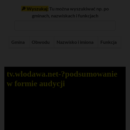
🔎 Wyszukaj:
Tu można wyszukiwać np. po
gminach, nazwiskach i funkcjach
Gmina
Obwodu
Nazwisko i imiona
Funkcja
tv.wlodawa.net-?️podsumowanie
w formie audycji