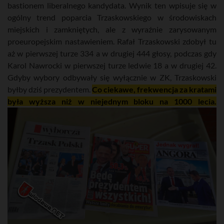
bastionem liberalnego kandydata. Wynik ten wpisuje się w
ogólny trend poparcia Trzaskowskiego w środowiskach
miejskich i zamkniętych, ale z wyraźnie zarysowanym
proeuropejskim nastawieniem. Rafał Trzaskowski zdobył tu
aż w pierwszej turze 334 a w drugiej 444 głosy, podczas gdy
Karol Nawrocki w pierwszej turze ledwie 18 a w drugiej 42.
Gdyby wybory odbywały się wyłącznie w ZK, Trzaskowski
byłby dziś prezydentem.
Co ciekawe, frekwencja za kratami
była wyższa niż w niejednym bloku na 1000 lecia.