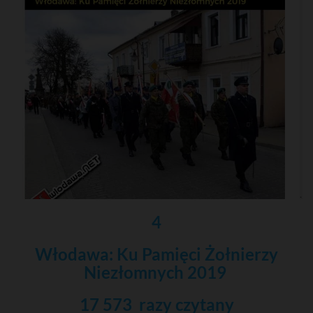
4
Włodawa: Ku Pamięci Żołnierzy
Niezłomnych 2019
17 573 razy czytany