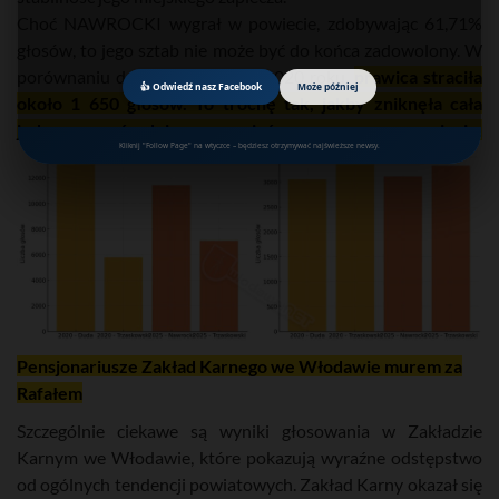
Choć NAWROCKI wygrał w powiecie, zdobywając 61,71%
głosów, to jego sztab nie może być do końca zadowolony. W
porównaniu do wyniku Dudy z 2020 roku,
prawica straciła
👍 Odwiedź nasz Facebook
Może później
około 1 650 głosów. To trochę tak, jakby zniknęła cała
jedna średnia wieś w powiecie.
Kliknij "Follow Page" na wtyczce – będziesz otrzymywać najświeższe newsy.
Pensjonariusze Zakład Karnego we Włodawie murem za
Rafałem
Szczególnie ciekawe są wyniki głosowania w Zakładzie
Karnym we Włodawie, które pokazują wyraźne odstępstwo
od ogólnych tendencji powiatowych. Zakład Karny okazał się