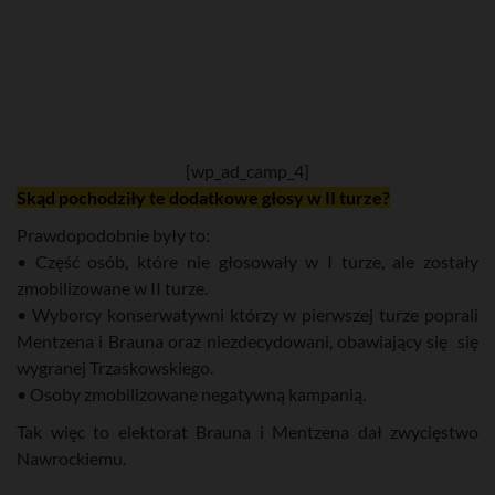
[wp_ad_camp_4]
Skąd pochodziły te dodatkowe głosy w II turze?
Prawdopodobnie były to:
• Część osób, które nie głosowały w I turze, ale zostały
zmobilizowane w II turze.
• Wyborcy konserwatywni którzy w pierwszej turze poprali
Mentzena i Brauna oraz niezdecydowani, obawiający się się
wygranej Trzaskowskiego.
• Osoby zmobilizowane negatywną kampanią.
Tak więc to elektorat Brauna i Mentzena dał zwycięstwo
Nawrockiemu.