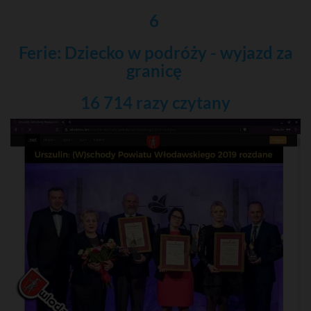
6
Ferie: Dziecko w podróży - wyjazd za
granicę
16 714 razy
czytany