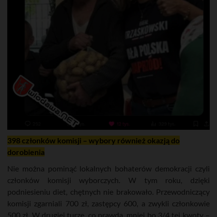
398 członków komisji – wybory również okazją do
dorobienia
Nie można pominąć lokalnych bohaterów demokracji czyli
członków komisji wyborczych. W tym roku, dzięki
podniesieniu diet, chętnych nie brakowało. Przewodniczący
komisji zgarniali 700 zł, zastępcy 600, a zwykli członkowie
500 zł. W drugiej turze, co prawda, mniej bo 3/4 tej kwoty –