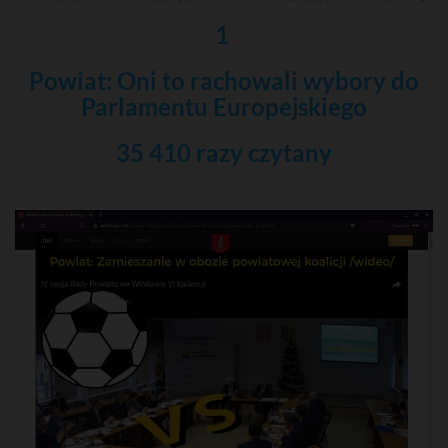
1
Powiat: Oni to rachowali wybory do
Parlamentu Europejskiego
35 410 razy czytany