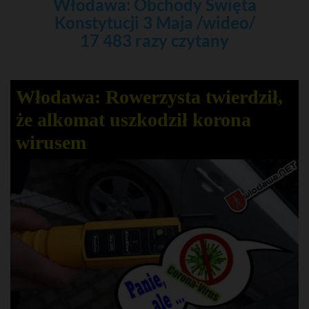
Włodawa: Obchody Święta
Konstytucji 3 Maja /wideo/
17 483 razy czytany
Włodawa: Rowerzysta twierdził,
że alkomat uszkodził korona
wirusem