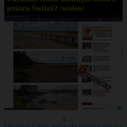
jeziora Świtaź? /wideo/
3
Ukraina: Gdzie zniknęła woda z jeziora