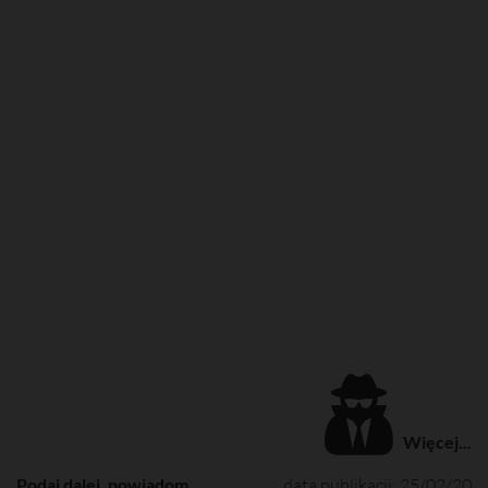
Więcej...
Podaj dalej, powiadom
data publikacji: 25/02/20