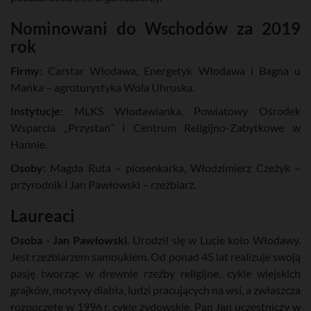
Nominowani do Wschodów za 2019
rok
Firmy
: Carstar Włodawa, Energetyk Włodawa i Bagna u
Mańka – agroturystyka Wola Uhruska.
Instytucje
: MLKS Włodawianka, Powiatowy Ośrodek
Wsparcia „Przystań” i Centrum Religijno-Zabytkowe w
Hannie.
Osoby:
Magda Ruta – piosenkarka, Włodzimierz Czeżyk –
przyrodnik i Jan Pawłowski – rzeźbiarz.
Laureaci
Osoba - Jan Pawłowski.
Urodził się w Lucie koło Włodawy.
Jest rzeźbiarzem samoukiem. Od ponad 45 lat realizuje swoją
pasję tworząc w drewnie rzeźby religijne, cykle wiejskich
grajków, motywy diabła, ludzi pracujących na wsi, a zwłaszcza
rozpoczęte w 1996 r. cykle żydowskie. Pan Jan uczestniczy w