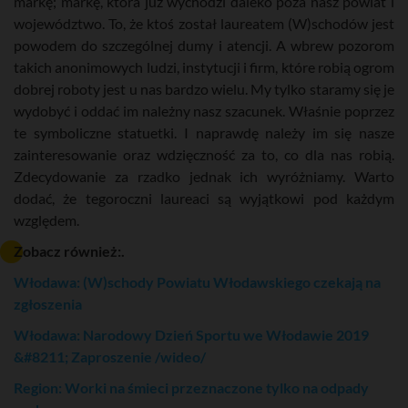
markę; markę, która już wychodzi daleko poza nasz powiat i
województwo. To, że ktoś został laureatem (W)schodów jest
powodem do szczególnej dumy i atencji. A wbrew pozorom
takich anonimowych ludzi, instytucji i firm, które robią ogrom
dobrej roboty jest u nas bardzo wielu. My tylko staramy się je
wydobyć i oddać im należny nasz szacunek. Właśnie poprzez
te symboliczne statuetki. I naprawdę należy im się nasze
zainteresowanie oraz wdzięczność za to, co dla nas robią.
Zdecydowanie za rzadko jednak ich wyróżniamy. Warto
dodać, że tegoroczni laureaci są wyjątkowi pod każdym
względem.
Zobacz również:.
Włodawa: (W)schody Powiatu Włodawskiego czekają na
zgłoszenia
Włodawa: Narodowy Dzień Sportu we Włodawie 2019
&#8211; Zaproszenie /wideo/
Region: Worki na śmieci przeznaczone tylko na odpady