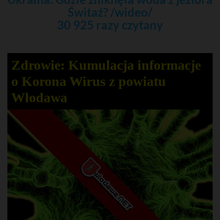
Świtaź? /wideo/
30 925 razy czytany
Zdrowie: Kumulacja informacje
o Korona Wirus z powiatu
Włodawa