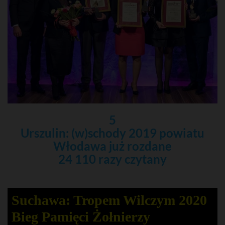
5
Urszulin: (w)schody 2019 powiatu
Włodawa już rozdane
24 110 razy czytany
Suchawa: Tropem Wilczym 2020
Bieg Pamięci Żołnierzy