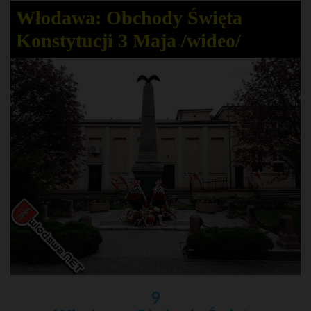
Włodawa: Obchody Święta
Konstytucji 3 Maja /wideo/
9