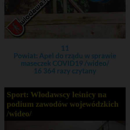
11
Powiat: Apel do rządu w sprawie
maseczek COVID19 /wideo/
16 364 razy czytany
Sport: Włodawscy leśnicy na
podium zawodów wojewódzkich
/wideo/