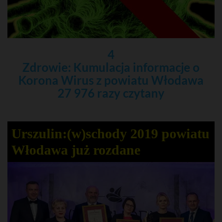
4
Zdrowie: Kumulacja informacje o
Korona Wirus z powiatu Włodawa
27 976 razy czytany
Urszulin:(w)schody 2019 powiatu
Włodawa już rozdane