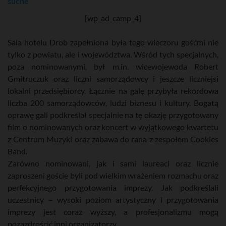
suche
[wp_ad_camp_4]
Sala hotelu Drob zapełniona była tego wieczoru gośćmi nie
tylko z powiatu, ale i województwa. Wśród tych specjalnych,
poza nominowanymi, był m.in. wicewojewoda Robert
Gmitruczuk oraz liczni samorządowcy i jeszcze liczniejsi
lokalni przedsiębiorcy. Łącznie na galę przybyła rekordowa
liczba 200 samorządowców, ludzi biznesu i kultury. Bogatą
oprawę gali podkreślał specjalnie na tę okazję przygotowany
film o nominowanych oraz koncert w wyjątkowego kwartetu
z Centrum Muzyki oraz zabawa do rana z zespołem Cookies
Band.
Zarówno nominowani, jak i sami laureaci oraz licznie
zaproszeni goście byli pod wielkim wrażeniem rozmachu oraz
perfekcyjnego przygotowania imprezy. Jak podkreślali
uczestnicy – wysoki poziom artystyczny i przygotowania
imprezy jest coraz wyższy, a profesjonalizmu mogą
pozazdrościć inni organizatorzy.