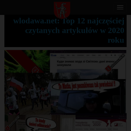
T
o
wlodawa.net: Top 12 najczęściej
g
czytanych artykułów w 2020
g
l
roku
e
n
a
v
i
g
a
t
i
o
n