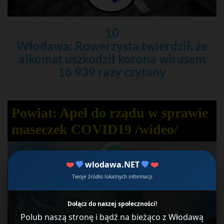
10
Włodawa: Rowerzysta twierdził, że
alkomat uszkodził korona wirusem
16 939 razy czytany
Powiat: Apel do rządu w sprawie
maseczek COVID19 /wideo/
❤️
💙
wlodawa.NET
💙
❤️
Twoje źródło lokalnych informacji
Dołącz do naszej społeczności!
Polub naszą stronę i bądź na bieżąco z Włodawą