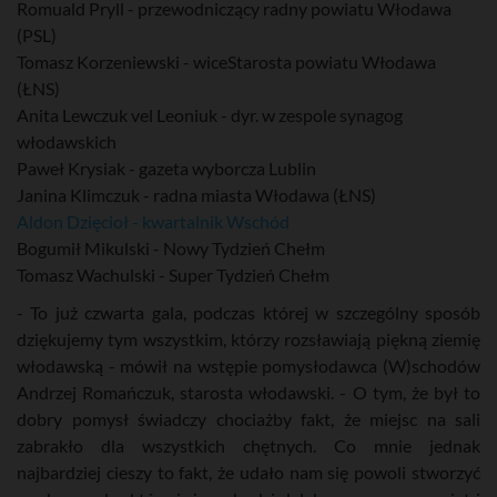
Romuald Pryll - przewodniczący radny powiatu Włodawa
(PSL)
Tomasz Korzeniewski - wiceStarosta powiatu Włodawa
(ŁNS)
Anita Lewczuk vel Leoniuk - dyr. w zespole synagog
włodawskich
Paweł Krysiak - gazeta wyborcza Lublin
Janina Klimczuk - radna miasta Włodawa (ŁNS)
Aldon Dzięcioł - kwartalnik Wschód
Bogumił Mikulski - Nowy Tydzień Chełm
Tomasz Wachulski - Super Tydzień Chełm
- To już czwarta gala, podczas której w szczególny sposób
dziękujemy tym wszystkim, którzy rozsławiają piękną ziemię
włodawską - mówił na wstępie pomysłodawca (W)schodów
Andrzej Romańczuk, starosta włodawski. - O tym, że był to
dobry pomysł świadczy chociażby fakt, że miejsc na sali
zabrakło dla wszystkich chętnych. Co mnie jednak
najbardziej cieszy to fakt, że udało nam się powoli stworzyć