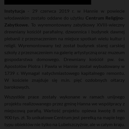
Instytucja
- 29 czerwca 2019 r. w Hannie w powiecie
włodawskim zostało oddane do użytku
Centrum Religijno-
Zabytkowe.
To wyremontowany zabytkowy XVIII-wieczny
drewniany kościół parafialny, dzwonnica i budynek dawnej
plebanii z przeznaczeniem na miejsce spotkań wielu kultur i
religii. Wyremontowany też został budynek starej carskiej
szkoły z przeznaczeniem na galerię artystyczną oraz muzeum
gospodarstwa domowego. Drewniany kościół pw. św.
Apostołów Piotra i Pawła w Hannie został wybudowany w
1739 r. Wymagał natychmiastowego kapitalnego remontu.
W kościele znajduje się m.in. pięć ozdobnych ołtarzy
barokowych.
Wszystkie prace zostały wykonane w ramach unijnego
projektu realizowanego przez gminę Hanna we współpracy z
miejscową parafią. Wartość projektu opiewa kwotę 8 mln
900 tys. zł. To unikatowe Centrum jest perełką na mapie tego
typu obiektów nie tylko na Lubelszczyźnie, ale w całym kraju.