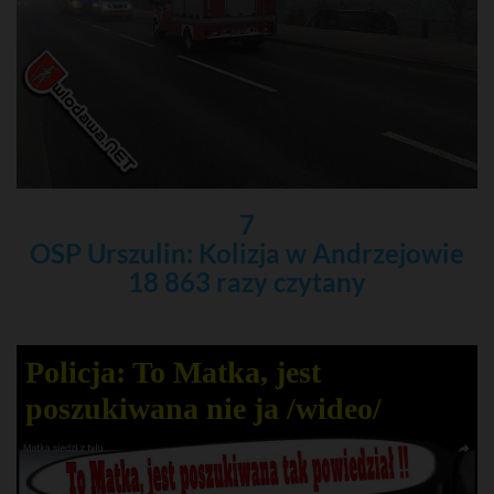
7
OSP Urszulin: Kolizja w Andrzejowie
18 863 razy czytany
Policja: To Matka, jest
poszukiwana nie ja /wideo/