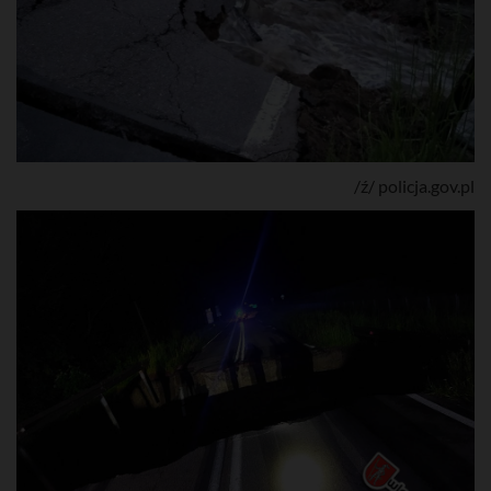
/ź/ policja.gov.pl