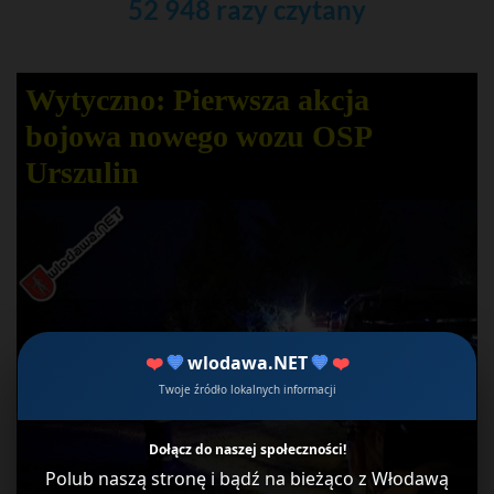
52 948 razy czytany
Wytyczno: Pierwsza akcja
bojowa nowego wozu OSP
Urszulin
❤️
💙
wlodawa.NET
💙
❤️
Twoje źródło lokalnych informacji
Dołącz do naszej społeczności!
Polub naszą stronę i bądź na bieżąco z Włodawą