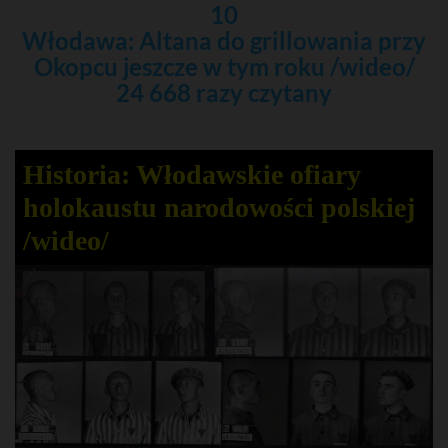
10
Włodawa: Altana do grillowania przy
Okopcu jeszcze w tym roku /wideo/
24 668 razy czytany
Historia: Włodawskie ofiary
holokaustu narodowości polskiej
/wideo/