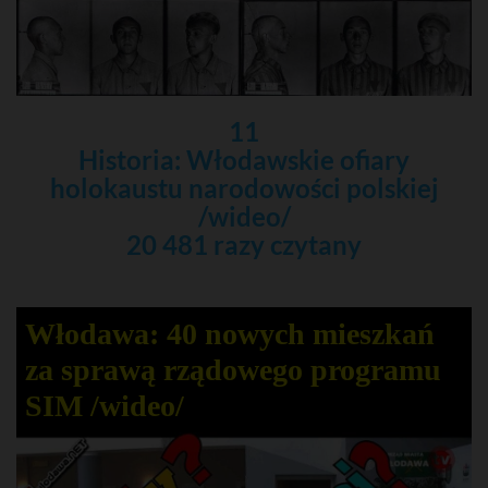
11
Historia: Włodawskie ofiary
holokaustu narodowości polskiej
/wideo/
20 481 razy czytany
Włodawa: 40 nowych mieszkań
za sprawą rządowego programu
SIM /wideo/