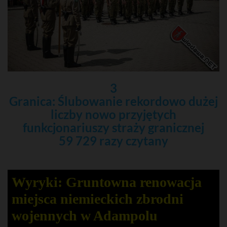
3
Granica: Ślubowanie rekordowo dużej
liczby nowo przyjętych
funkcjonariuszy straży granicznej
59 729 razy czytany
Wyryki: Gruntowna renowacja
miejsca niemieckich zbrodni
wojennych w Adampolu