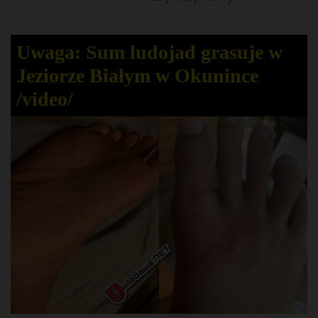
Uwaga: Sum ludojad grasuje w
Jeziorze Białym w Okunince
/video/