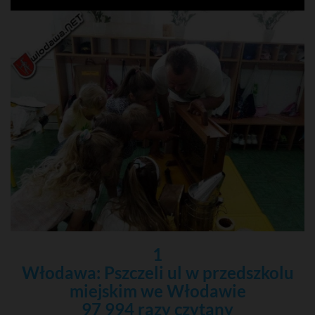
1
Włodawa: Pszczeli ul w przedszkolu
miejskim we Włodawie
97 994 razy czytany