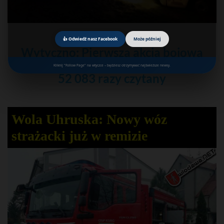
5
👍 Odwiedź nasz Facebook
Może później
Wytyczno: Pierwsza akcja bojowa
nowego wozu OSP Urszulin
Kliknij "Follow Page" na wtyczce – będziesz otrzymywać najświeższe newsy.
52 083 razy czytany
Wola Uhruska: Nowy wóz
strażacki już w remizie