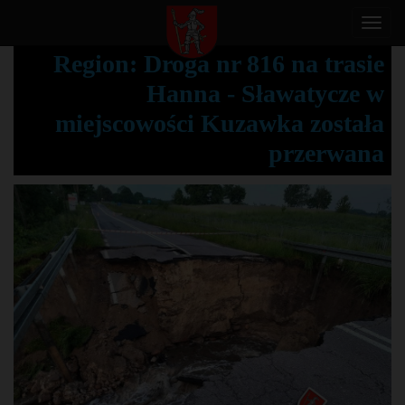
T
o
Region: Droga nr 816 na trasie
g
Hanna - Sławatycze w
g
l
miejscowości Kuzawka została
e
przerwana
n
a
v
i
g
a
t
i
o
n