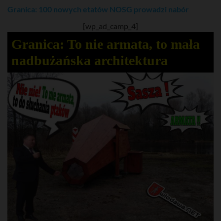
Granica: 100 nowych etatów NOSG prowadzi nabór
[wp_ad_camp_4]
Granica: To nie armata, to mała
nadbużańska architektura