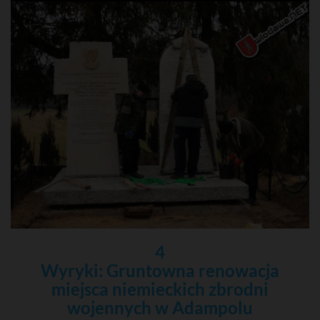
4
Wyryki: Gruntowna renowacja
miejsca niemieckich zbrodni
wojennych w Adampolu