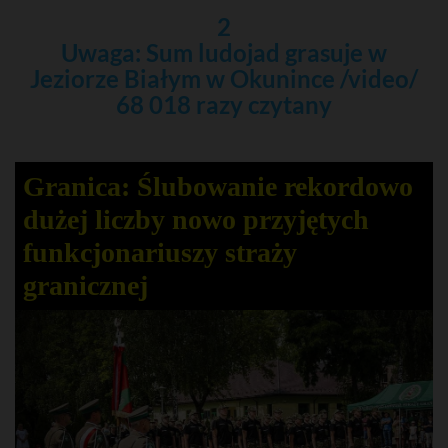
2
Uwaga: Sum ludojad grasuje w
Jeziorze Białym w Okunince /video/
68 018 razy czytany
Granica: Ślubowanie rekordowo
dużej liczby nowo przyjętych
funkcjonariuszy straży
granicznej