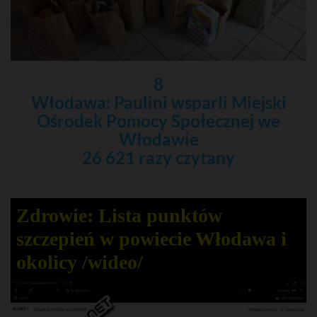
8
Włodawa: Paulini wsparli Miejski
Ośrodek Pomocy Społecznej we
Włodawie
26 621 razy czytany
Zdrowie: Lista punktów
szczepień w powiecie Włodawa i
okolicy /wideo/