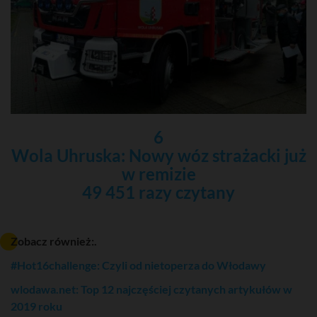
6
Wola Uhruska: Nowy wóz strażacki już
w remizie
49 451 razy czytany
Zobacz również:.
#Hot16challenge: Czyli od nietoperza do Włodawy
wlodawa.net: Top 12 najczęściej czytanych artykułów w
2019 roku