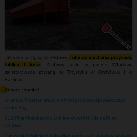
Jak sami piszą, są to zestawy.
Tuba do słuchania przyrody,
tablica i kosz.
Zestawy takie w gminie Włodawa
zainstalowane zostaną na Trójstyku w Orchówku i w
Różance.
Zobacz również:.
Granica: Trzej karatecy z Afryki próbowali przeskoczyć
rzekę Bug
112: Pijani kajakarze z Lublina wywrócili się na Bugu
/wideo/
Turystyka: Poleska Dolina Bugu opieszale wyjaśnia wyjazd