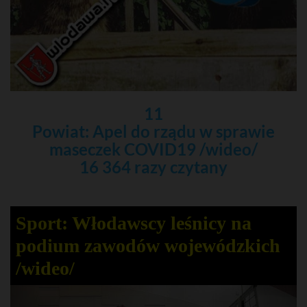
11
Powiat: Apel do rządu w sprawie
maseczek COVID19 /wideo/
16 364 razy czytany
Sport: Włodawscy leśnicy na
podium zawodów wojewódzkich
/wideo/