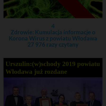
4
Zdrowie: Kumulacja informacje o
Korona Wirus z powiatu Włodawa
27 976 razy czytany
Urszulin:(w)schody 2019 powiatu
Włodawa już rozdane