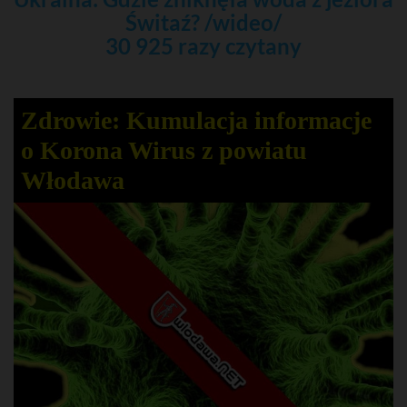
Świtaź? /wideo/
30 925 razy czytany
Zdrowie: Kumulacja informacje
o Korona Wirus z powiatu
Włodawa