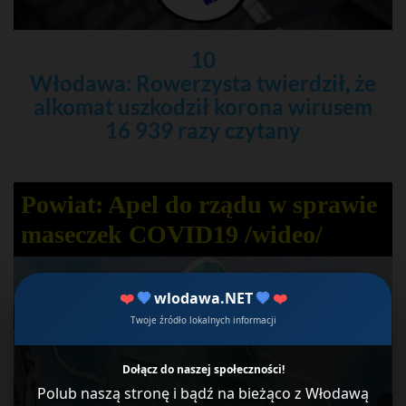
10
Włodawa: Rowerzysta twierdził, że
alkomat uszkodził korona wirusem
16 939 razy czytany
Powiat: Apel do rządu w sprawie
maseczek COVID19 /wideo/
❤️
💙
wlodawa.NET
💙
❤️
Twoje źródło lokalnych informacji
Dołącz do naszej społeczności!
Polub naszą stronę i bądź na bieżąco z Włodawą