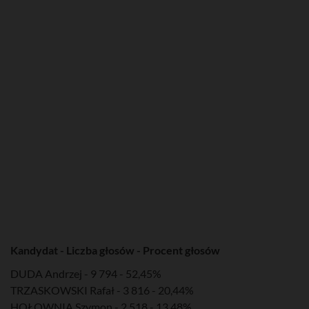
Kandydat - Liczba głosów - Procent głosów
DUDA Andrzej - 9 794 - 52,45%
TRZASKOWSKI Rafał - 3 816 - 20,44%
HOŁOWNIA Szymon - 2 518 - 13,48%