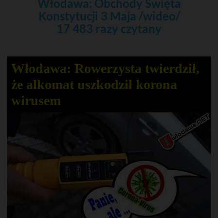
Włodawa: Obchody Święta
Konstytucji 3 Maja /wideo/
17 483 razy czytany
Włodawa: Rowerzysta twierdził,
że alkomat uszkodził korona
wirusem