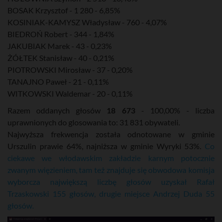
BOSAK Krzysztof - 1 280 - 6,85%
KOSINIAK-KAMYSZ Władysław - 760 - 4,07%
BIEDROŃ Robert - 344 - 1,84%
JAKUBIAK Marek - 43 - 0,23%
ŻÓŁTEK Stanisław - 40 - 0,21%
PIOTROWSKI Mirosław - 37 - 0,20%
TANAJNO Paweł - 21 - 0,11%
WITKOWSKI Waldemar - 20 - 0,11%
Razem oddanych głosów
18 673
- 100,00% - liczba
uprawnionych do glosowania to: 31 831 obywateli.
Najwyższa frekwencja została odnotowane w gminie
Urszulin prawie 64%, najniższa w gminie Wyryki 53%.
Co
ciekawe we włodawskim zakładzie karnym potocznie
zwanym więzieniem, tam też znajduje się obwodowa komisja
wyborcza największą liczbę głosów uzyskał Rafał
Trzaskowski 155 głosów, drugie miejsce Andrzej Duda 55
głosów.