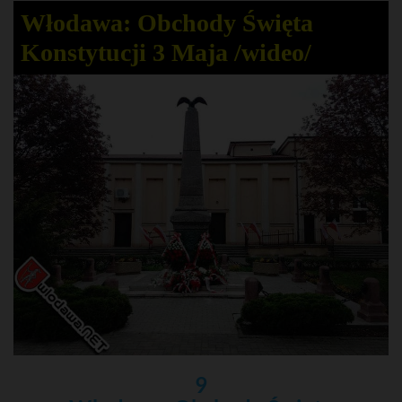
Włodawa: Obchody Święta
Konstytucji 3 Maja /wideo/
9