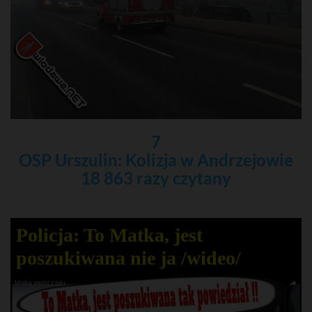
7
OSP Urszulin: Kolizja w Andrzejowie
18 863 razy czytany
Policja: To Matka, jest
poszukiwana nie ja /wideo/