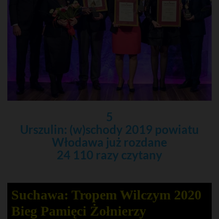
5
Urszulin: (w)schody 2019 powiatu
Włodawa już rozdane
24 110 razy czytany
Suchawa: Tropem Wilczym 2020
Bieg Pamięci Żołnierzy