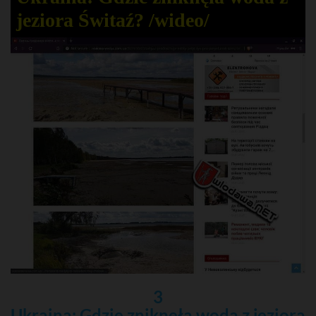
jeziora Świtaź? /wideo/
3
Ukraina: Gdzie zniknęła woda z jeziora