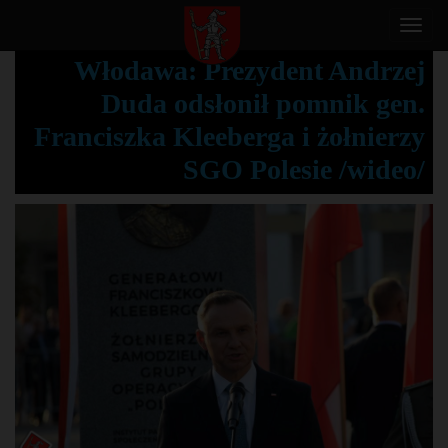
T
o
Włodawa: Prezydent Andrzej
g
Duda odsłonił pomnik gen.
g
l
Franciszka Kleeberga i żołnierzy
e
SGO Polesie /wideo/
n
a
v
i
g
a
t
i
o
n