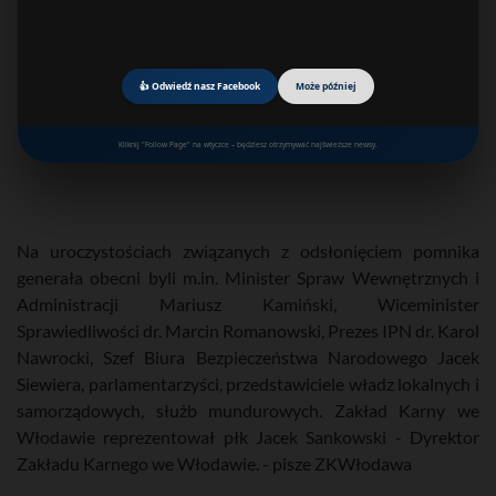
👍 Odwiedź nasz Facebook
Może później
Kliknij "Follow Page" na wtyczce – będziesz otrzymywać najświeższe newsy.
Na uroczystościach związanych z odsłonięciem pomnika
generała obecni byli m.in. Minister Spraw Wewnętrznych i
Administracji Mariusz Kamiński, Wiceminister
Sprawiedliwości dr. Marcin Romanowski, Prezes IPN dr. Karol
Nawrocki, Szef Biura Bezpieczeństwa Narodowego Jacek
Siewiera, parlamentarzyści, przedstawiciele władz lokalnych i
samorządowych, służb mundurowych. Zakład Karny we
Włodawie reprezentował płk Jacek Sankowski - Dyrektor
Zakładu Karnego we Włodawie. - pisze ZKWłodawa