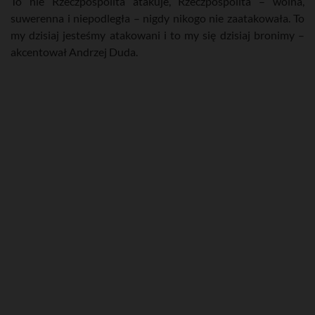
To nie Rzeczpospolita atakuje, Rzeczpospolita – wolna,
suwerenna i niepodległa – nigdy nikogo nie zaatakowała. To
my dzisiaj jesteśmy atakowani i to my się dzisiaj bronimy –
akcentował Andrzej Duda.