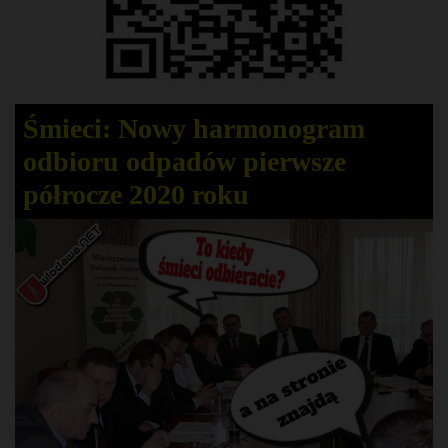
Śmieci: Nowy harmonogram
odbioru odpadów pierwsze
półrocze 2020 roku