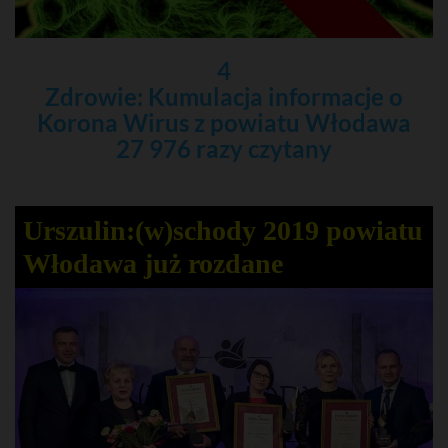
4
Zdrowie: Kumulacja informacje o
Korona Wirus z powiatu Włodawa
27 976 razy czytany
Urszulin:(w)schody 2019 powiatu
Włodawa już rozdane