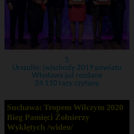
5
Urszulin: (w)schody 2019 powiatu
Włodawa już rozdane
24 110 razy czytany
Suchawa: Tropem Wilczym 2020
Bieg Pamięci Żołnierzy
Wyklętych /wideo/