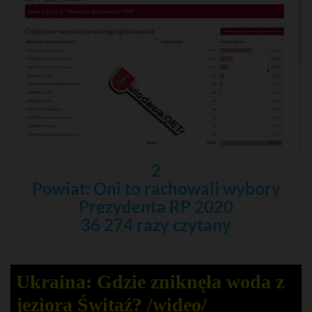
2
Powiat: Oni to rachowali wybory
Prezydenta RP 2020
36 274 razy czytany
Ukraina: Gdzie zniknęła woda z
jeziora Świtaź? /wideo/