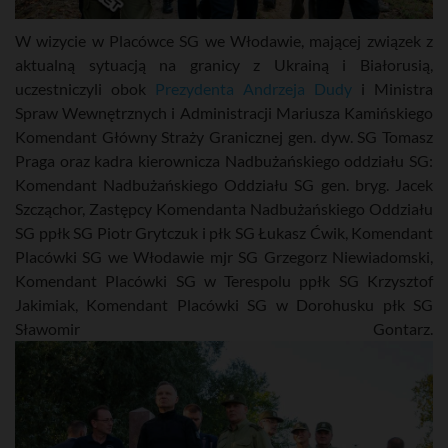
W wizycie w Placówce SG we Włodawie, mającej związek z
aktualną sytuacją na granicy z Ukrainą i Białorusią,
uczestniczyli obok
Prezydenta Andrzeja Dudy
i Ministra
Spraw Wewnętrznych i Administracji Mariusza Kamińskiego
Komendant Główny Straży Granicznej gen. dyw. SG Tomasz
Praga oraz kadra kierownicza Nadbużańskiego oddziału SG:
Komendant Nadbużańskiego Oddziału SG gen. bryg. Jacek
Szcząchor, Zastępcy Komendanta Nadbużańskiego Oddziału
SG ppłk SG Piotr Grytczuk i płk SG Łukasz Ćwik, Komendant
Placówki SG we Włodawie mjr SG Grzegorz Niewiadomski,
Komendant Placówki SG w Terespolu ppłk SG Krzysztof
Jakimiak, Komendant Placówki SG w Dorohusku płk SG
Sławomir Gontarz.