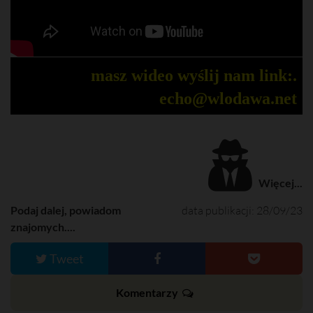
masz wideo wyślij nam link:.
echo@wlodawa.net
Więcej...
Podaj dalej, powiadom
data publikacji: 28/09/23
znajomych....
Tweet
Komentarzy