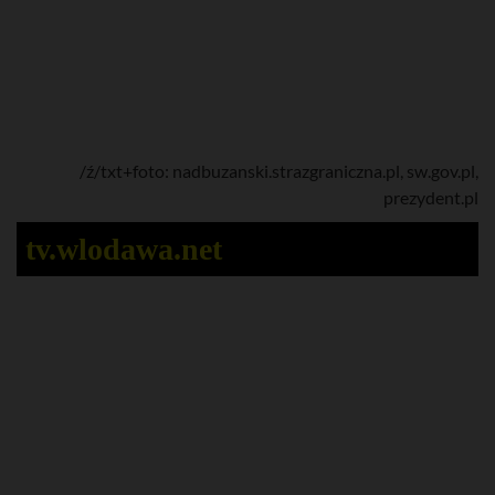
/ź/txt+foto: nadbuzanski.strazgraniczna.pl, sw.gov.pl,
prezydent.pl
tv.wlodawa.net