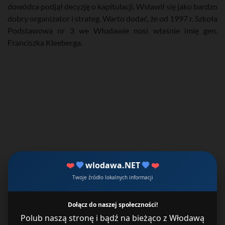
dowódca podjął decyzję o kapitulacji. Wsławił się jako bardzo
dobry organizator i strateg. Warto dodać, że od 1997 r. Szkoła
Podstawowa nr 3 we Włodawie nosi właśnie imię gen.
Franciszka Kleeberga.
❤️
💙
wlodawa.NET
💙
❤️
Twoje źródło lokalnych informacji
Dołącz do naszej społeczności!
Polub naszą stronę i bądź na bieżąco z Włodawą