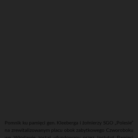
Pomnik ku pamięci gen. Kleeberga i żołnierzy SGO „Polesie”
na zrewitalizowanym placu obok zabytkowego Czworoboku
we Włodawie został ufundowany przez Instytut Pamięci