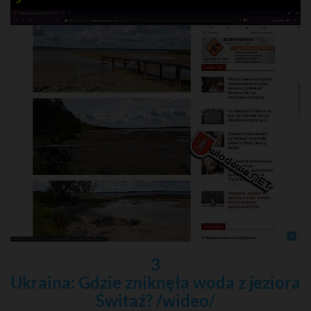
3
Ukraina: Gdzie zniknęła woda z jeziora
Świtaź? /wideo/