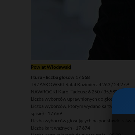
Powiat Włodawski
I tura - liczba głosów 17 568
TRZASKOWSKI Rafał Kazimierz 4 263 / 24,27%
NAWROCKI Karol Tadeusz 6 250 / 35,58%
Liczba wyborców uprawnionych do głosowania (umi
Liczba wyborców, którym wydano karty do głosowa
spisie) - 17 669
Liczba wyborców głosujących na podstawie zaświa
Liczba kart ważnych - 17 674
Liczba uprawnionych do głosowania - 28 994