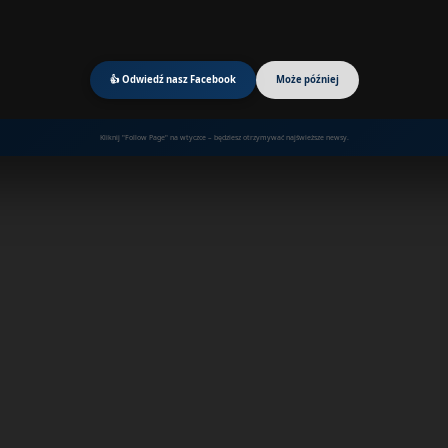
👍 Odwiedź nasz Facebook
Może później
Kliknij "Follow Page" na wtyczce – będziesz otrzymywać najświeższe newsy.