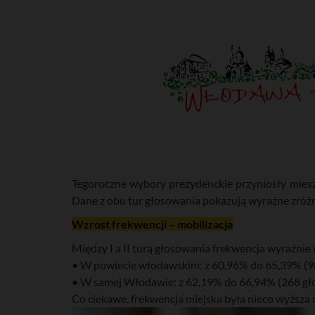
Tegoroczne wybory prezydenckie przyniosły mieszk
Dane z obu tur głosowania pokazują wyraźne zróżn
Wzrost frekwencji – mobilizacja
Między I a II turą głosowania frekwencja wyraźnie 
• W powiecie włodawskim: z 60,96% do 65,39% (98
• W samej Włodawie: z 62,19% do 66,94% (268 gło
Co ciekawe, frekwencja miejska była nieco wyższa 