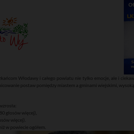
ańcom Włodawy i całego powiatu nie tylko emocje, ale i ciekawe
icowanie postaw pomiędzy miastem a gminami wiejskimi, wysoką f
wzrosła:
0 głosów więcej),
sów więcej).
niż w powiecie ogółem.