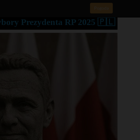
Pogoda
ybory Prezydenta RP 2025 🇵🇱