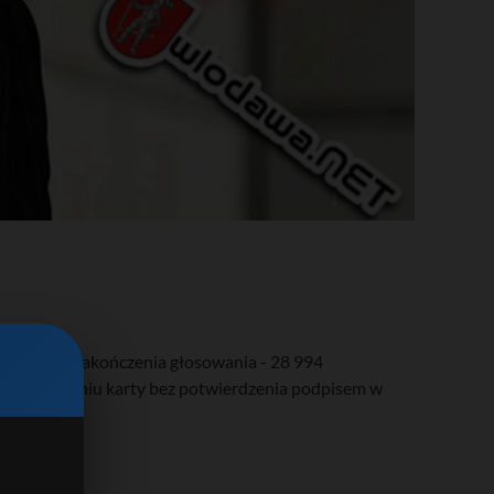
 w chwili zakończenia głosowania - 28 994
acje o wydaniu karty bez potwierdzenia podpisem w