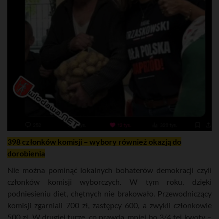
398 członków komisji – wybory również okazją do
dorobienia
Nie można pominąć lokalnych bohaterów demokracji czyli
członków komisji wyborczych. W tym roku, dzięki
podniesieniu diet, chętnych nie brakowało. Przewodniczący
komisji zgarniali 700 zł, zastępcy 600, a zwykli członkowie
500 zł. W drugiej turze, co prawda, mniej bo 3/4 tej kwoty –