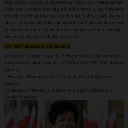
Tegoroczne wybory prezydenckie przyniosły mieszkańcom
Włodawy i całego powiatu nie tylko emocje, ale i ciekawe
wnioski na temat lokalnych preferencji politycznych. Dane z
obu tur głosowania pokazują wyraźne zróżnicowanie postaw
pomiędzy miastem a gminami wiejskimi, wysoką frekwencję i
niespodziankę w... Zakładzie Karnym.
Wzrost frekwencji – mobilizacja
Między I a II turą głosowania frekwencja wyraźnie wzrosła:
• W powiecie włodawskim: z 60,96% do 65,39% (980 głosów
więcej),
• W samej Włodawie: z 62,19% do 66,94% (268 głosów
więcej).
Co ciekawe, frekwencja miejska była nieco wyższa niż w
powiecie ogółem.