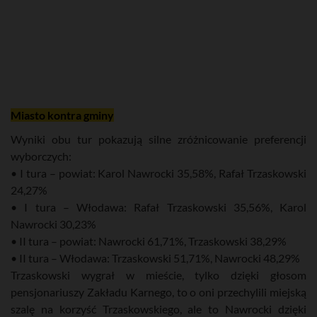
Miasto kontra gminy
Wyniki obu tur pokazują silne zróżnicowanie preferencji
wyborczych:
• I tura – powiat: Karol Nawrocki 35,58%, Rafał Trzaskowski
24,27%
• I tura – Włodawa: Rafał Trzaskowski 35,56%, Karol
Nawrocki 30,23%
• II tura – powiat: Nawrocki 61,71%, Trzaskowski 38,29%
• II tura – Włodawa: Trzaskowski 51,71%, Nawrocki 48,29%
Trzaskowski wygrał w mieście, tylko dzięki głosom
pensjonariuszy Zakładu Karnego, to o oni przechylili miejską
szalę na korzyść Trzaskowskiego, ale to Nawrocki dzięki