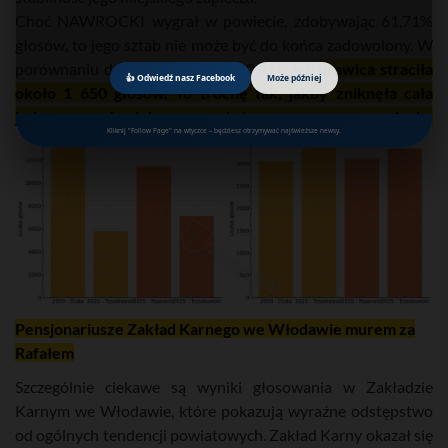
Choć NAWROCKI wygrał w powiecie, zdobywając 61,71%
głosów, to jego sztab nie może być do końca zadowolony. W
porównaniu do wyniku Dudy z 2020 roku,
prawica straciła
👍 Odwiedź nasz Facebook
Może później
około 1 650 głosów. To trochę tak, jakby zniknęła cała
jedna średnia wieś w powiecie.
Kliknij "Follow Page" na wtyczce – będziesz otrzymywać najświeższe newsy.
Pensjonariusze Zakład Karnego we Włodawie murem za
Rafałem
Szczególnie ciekawe są wyniki głosowania w Zakładzie
Karnym we Włodawie, które pokazują wyraźne odstępstwo
od ogólnych tendencji powiatowych. Zakład Karny okazał się