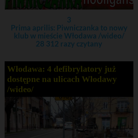
3
Prima aprilis: Piwniczanka to nowy
klub w mieście Włodawa /wideo/
28 312 razy czytany
Włodawa: 4 defibrylatory już
dostępne na ulicach Włodawy
/wideo/