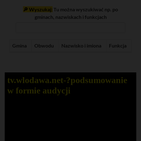
🔎 Wyszukaj:
Tu można wyszukiwać np. po
gminach, nazwiskach i funkcjach
Gmina
Obwodu
Nazwisko i imiona
Funkcja
tv.wlodawa.net-?️podsumowanie
w formie audycji