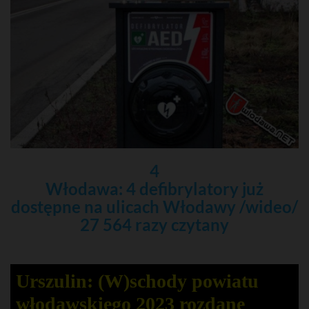
4
Włodawa: 4 defibrylatory już
dostępne na ulicach Włodawy /wideo/
27 564 razy czytany
Urszulin: (W)schody powiatu
włodawskiego 2023 rozdane