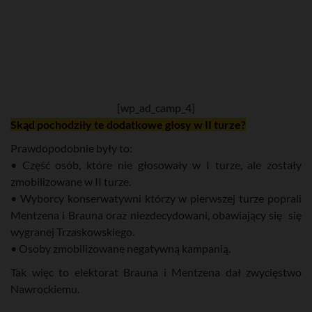
[wp_ad_camp_4]
Skąd pochodziły te dodatkowe głosy w II turze?
Prawdopodobnie były to:
• Część osób, które nie głosowały w I turze, ale zostały
zmobilizowane w II turze.
• Wyborcy konserwatywni którzy w pierwszej turze poprali
Mentzena i Brauna oraz niezdecydowani, obawiający się się
wygranej Trzaskowskiego.
• Osoby zmobilizowane negatywną kampanią.
Tak więc to elektorat Brauna i Mentzena dał zwycięstwo
Nawrockiemu.