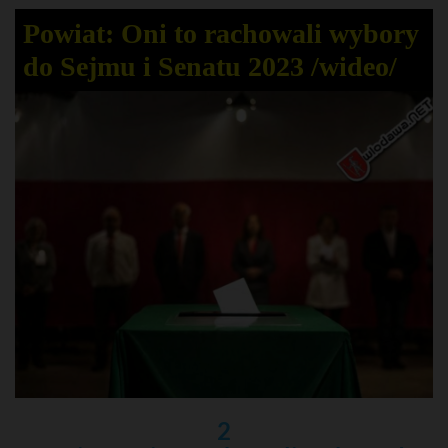
Powiat: Oni to rachowali wybory
do Sejmu i Senatu 2023 /wideo/
2