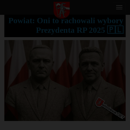
T
o
Powiat: Oni to rachowali wybory
g
Prezydenta RP 2025 🇵🇱
g
l
e
n
a
v
i
g
a
t
i
o
n