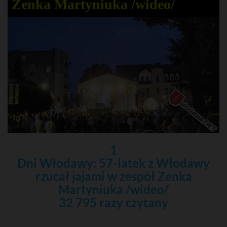
Zenka Martyniuka /wideo/
1
Dni Włodawy: 57-latek z Włodawy
rzucał jajami w zespół Zenka
Martyniuka /wideo/
32 795 razy czytany