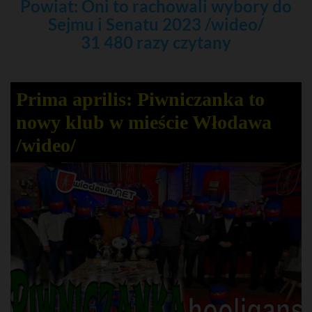
Powiat: Oni to rachowali wybory do
Sejmu i Senatu 2023 /wideo/
31 480 razy czytany
Prima aprilis: Piwniczanka to
nowy klub w mieście Włodawa
/wideo/