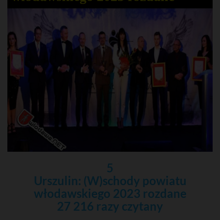
5
Urszulin: (W)schody powiatu
włodawskiego 2023 rozdane
27 216 razy czytany